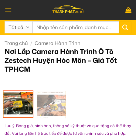
Bỏ
qua
nội
Tìm
dung
kiếm:
Trang chủ
/
Camera Hành Trình
Nơi Lắp Camera Hành Trình Ô Tô
Zestech Huyện Hóc Môn – Giá Tốt
TPHCM
Lưu ý: Bảng giá, hình ảnh, thông số kỹ thuật và quà tặng có thể thay
đổi. Vui lòng liên hệ trực tiếp để được tư vấn chính xác và phù hợp.