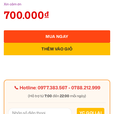
Xin cảm ơn
700.000
₫
MUA NGAY
THÊM VÀO GIỎ
📞 Hotline:
0977.383.567
-
0788.212.999
(Hỗ trợ từ
7:00
đến
22:00
mỗi ngày)