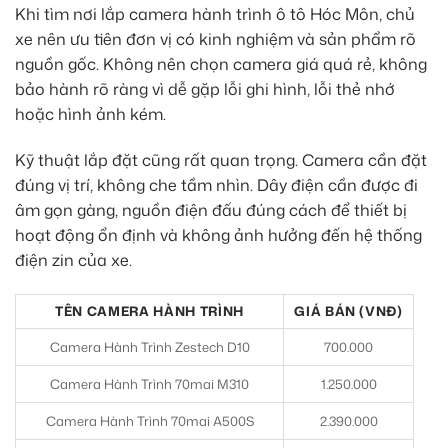
Khi tìm nơi lắp camera hành trình ô tô Hóc Môn, chủ
xe nên ưu tiên đơn vị có kinh nghiệm và sản phẩm rõ
nguồn gốc. Không nên chọn camera giá quá rẻ, không
bảo hành rõ ràng vì dễ gặp lỗi ghi hình, lỗi thẻ nhớ
hoặc hình ảnh kém.
Kỹ thuật lắp đặt cũng rất quan trọng. Camera cần đặt
đúng vị trí, không che tầm nhìn. Dây điện cần được đi
âm gọn gàng, nguồn điện đấu đúng cách để thiết bị
hoạt động ổn định và không ảnh hưởng đến hệ thống
điện zin của xe.
TÊN CAMERA HÀNH TRÌNH
GIÁ BÁN (VNĐ)
Camera Hành Trình Zestech D10
700.000
Camera Hành Trình 70mai M310
1.250.000
Camera Hành Trình 70mai A500S
2.390.000