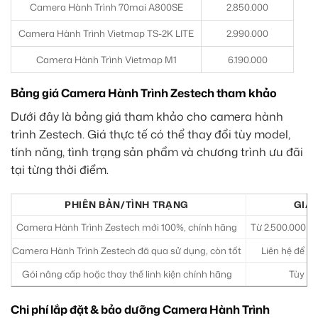
Camera Hành Trình 70mai A800SE
2.850.000
Camera Hành Trình Vietmap TS-2K LITE
2.990.000
Camera Hành Trình Vietmap M1
6.190.000
Bảng giá Camera Hành Trình Zestech tham khảo
Dưới đây là bảng giá tham khảo cho camera hành
trình Zestech. Giá thực tế có thể thay đổi tùy model,
tính năng, tình trạng sản phẩm và chương trình ưu đãi
tại từng thời điểm.
PHIÊN BẢN/TÌNH TRẠNG
GIÁ
Camera Hành Trình Zestech mới 100%, chính hãng
Từ 2.500.000 –
Camera Hành Trình Zestech đã qua sử dụng, còn tốt
Liên hệ để có
Gói nâng cấp hoặc thay thế linh kiện chính hãng
Tùy lin
Chi phí lắp đặt & bảo dưỡng Camera Hành Trình