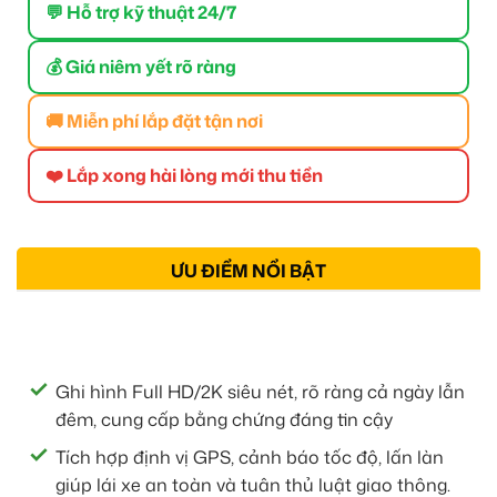
💬 Hỗ trợ kỹ thuật 24/7
💰 Giá niêm yết rõ ràng
🚚 Miễn phí lắp đặt tận nơi
❤️ Lắp xong hài lòng mới thu tiền
ƯU ĐIỂM NỔI BẬT
Ghi hình Full HD/2K siêu nét, rõ ràng cả ngày lẫn
đêm, cung cấp bằng chứng đáng tin cậy
Tích hợp định vị GPS, cảnh báo tốc độ, lấn làn
giúp lái xe an toàn và tuân thủ luật giao thông.