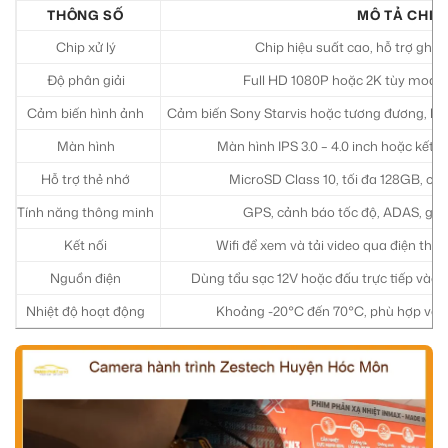
THÔNG SỐ
MÔ TẢ CHI T
Chip xử lý
Chip hiệu suất cao, hỗ trợ ghi 
Độ phân giải
Full HD 1080P hoặc 2K tùy model, 
Cảm biến hình ảnh
Cảm biến Sony Starvis hoặc tương đương, hỗ tr
Màn hình
Màn hình IPS 3.0 – 4.0 inch hoặc kết n
Hỗ trợ thẻ nhớ
MicroSD Class 10, tối đa 128GB, có 
Tính năng thông minh
GPS, cảnh báo tốc độ, ADAS, giám
Kết nối
Wifi để xem và tải video qua điện tho
Nguồn điện
Dùng tẩu sạc 12V hoặc đấu trực tiếp vào h
Nhiệt độ hoạt động
Khoảng -20°C đến 70°C, phù hợp với đ