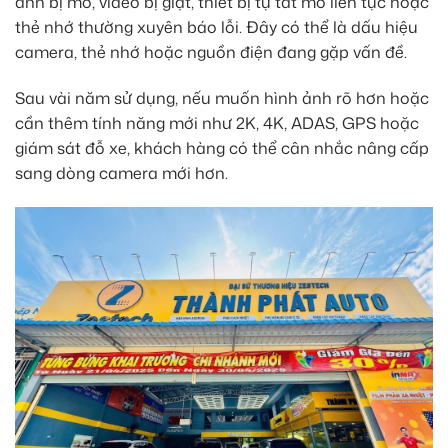
ảnh bị mờ, video bị giật, thiết bị tự tắt mở liên tục hoặc
thẻ nhớ thường xuyên báo lỗi. Đây có thể là dấu hiệu
camera, thẻ nhớ hoặc nguồn điện đang gặp vấn đề.
Sau vài năm sử dụng, nếu muốn hình ảnh rõ hơn hoặc
cần thêm tính năng mới như 2K, 4K, ADAS, GPS hoặc
giám sát đỗ xe, khách hàng có thể cân nhắc nâng cấp
sang dòng camera mới hơn.