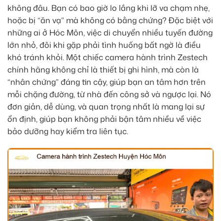
không đâu. Bạn có bao giờ lo lắng khi lỡ va chạm nhẹ,
hoặc bị “ăn vạ” mà không có bằng chứng? Đặc biệt với
những ai ở Hóc Môn, việc di chuyển nhiều tuyến đường
lớn nhỏ, đôi khi gặp phải tình huống bất ngờ là điều
khó tránh khỏi. Một chiếc camera hành trình Zestech
chính hãng không chỉ là thiết bị ghi hình, mà còn là
“nhân chứng” đáng tin cậy, giúp bạn an tâm hơn trên
mỗi chặng đường, từ nhà đến công sở và ngược lại. Nó
đơn giản, dễ dùng, và quan trọng nhất là mang lại sự
ổn định, giúp bạn không phải bận tâm nhiều về việc
bảo dưỡng hay kiểm tra liên tục.