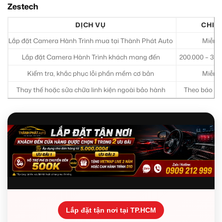
Zestech
DỊCH VỤ
CHI P
Lắp đặt Camera Hành Trình mua tại Thành Phát Auto
Miễn p
Lắp đặt Camera Hành Trình khách mang đến
200.000 – 35
Kiểm tra, khắc phục lỗi phần mềm cơ bản
Miễn p
Thay thế hoặc sửa chữa linh kiện ngoài bảo hành
Theo báo giá
Lắp đặt tận nơi tại TP.HCM