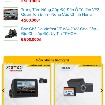
3.500.000
₫
Trung Tâm Nâng Cấp Độ Đèn Ô Tô đèn VF2
Quận Tân Bình - Nâng Cấp Chính Hãng
4.200.000
₫
Bọc Ghế Da Vinfast VF e34 2022 Cao Cấp -
Địa Chỉ Lắp Đặt Uy Tín TPHCM
5.500.000
₫
Sản phẩm tương tự