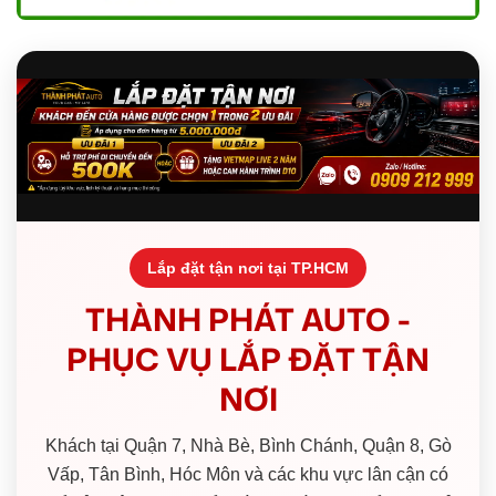
Lắp đặt tận nơi tại TP.HCM
THÀNH PHÁT AUTO -
PHỤC VỤ LẮP ĐẶT TẬN
NƠI
Khách tại Quận 7, Nhà Bè, Bình Chánh, Quận 8, Gò
Vấp, Tân Bình, Hóc Môn và các khu vực lân cận có