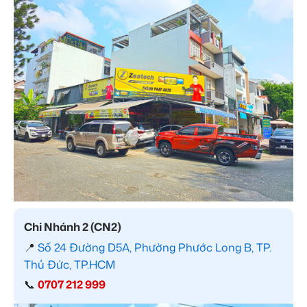
Chi Nhánh 2 (CN2)
📍
Số 24 Đường D5A, Phường Phước Long B, TP.
Thủ Đức, TP.HCM
📞
0707 212 999