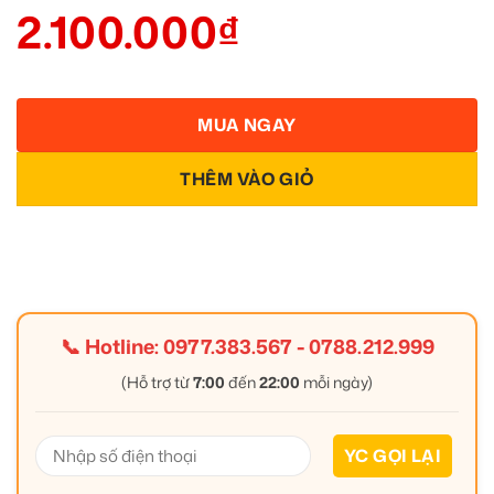
2.100.000
₫
MUA NGAY
THÊM VÀO GIỎ
📞 Hotline:
0977.383.567
-
0788.212.999
(Hỗ trợ từ
7:00
đến
22:00
mỗi ngày)