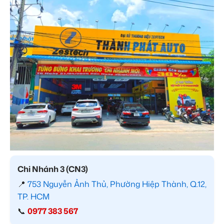
Chi Nhánh 3 (CN3)
📍
753 Nguyễn Ảnh Thủ, Phường Hiệp Thành, Q.12,
TP. HCM
📞
0977 383 567