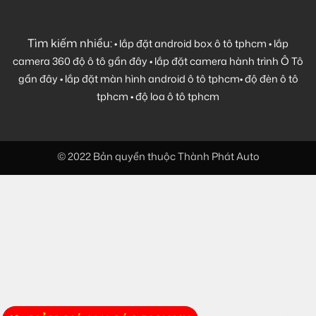
Tìm kiếm nhiều:
•
lắp đặt android box ô tô tphcm
•
lắp
camera 360 độ ô tô gần đây
•
lắp đặt camera hành trình Ô Tô
gần đây
•
lắp đặt màn hình android ô tô tphcm
•
độ đèn ô tô
tphcm
•
độ loa ô tô tphcm
© 2022 Bản quyền thuộc Thành Phát Auto