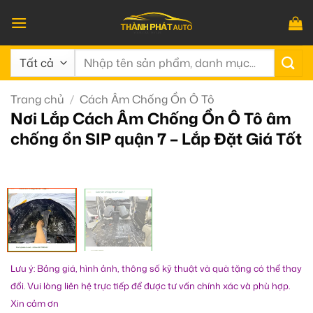
Bỏ
qua
nội
Tìm
dung
kiếm:
Trang chủ
/
Cách Âm Chống Ồn Ô Tô
Nơi Lắp Cách Âm Chống Ồn Ô Tô âm
chống ồn SIP quận 7 – Lắp Đặt Giá Tốt
Lưu ý: Bảng giá, hình ảnh, thông số kỹ thuật và quà tặng có thể thay
đổi. Vui lòng liên hệ trực tiếp để được tư vấn chính xác và phù hợp.
Xin cảm ơn