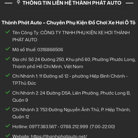
THÔNG TIN LIÊN HỆ THÀNH PHÁT AUTO
Thành Phát Auto – Chuyên Phụ Kiện Đồ Chơi Xe Hơi Ô Tô
Tên Công Ty: CÔNG TY TNHH PHỤ KIỆN XE HƠI THÀNH
PHÁT AUTO
Mã số thuế: 0318866506
Địa chỉ: Số 24 Đường 250, Khu phố 60, Phường Phước Long,
Thành phố Hồ Chí Minh, Việt Nam
Chi Nhánh 1:
11 Đường số 12 - phường Hiệp Bình Chánh -
TP.Thủ Đức
Chi Nhánh 2:
24 Đường D5A, Liên Phường, Phước Long B,
Quận 9
Chi Nhánh 3:
753 Đường Nguyễn Ảnh Thủ, P. Hiệp Thành,
Quận 12
Hotline:
0977.383.567
-
0788.212.999
(7:00-22:00)
Website:
https://thanhphatauto.net/