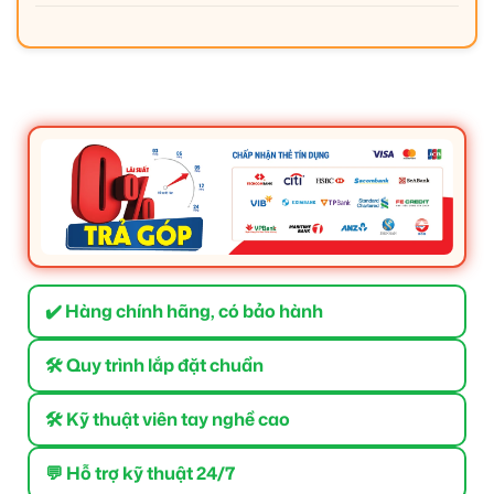
✔️ Hàng chính hãng, có bảo hành
🛠 Quy trình lắp đặt chuẩn
🛠 Kỹ thuật viên tay nghề cao
💬 Hỗ trợ kỹ thuật 24/7