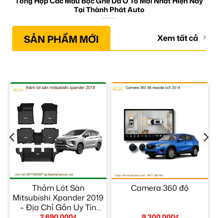
Tổng Hợp Các Mẫu Bọc Ghế Da Ô Tô Mới Nhất Hiện Nay
Tại Thành Phát Auto
SẢN PHẨM MỚI
Xem tất cả
–
Thảm Lót Sàn
Camera 360 độ
Mitsubishi Xpander 2019
– Địa Chỉ Gắn Uy Tín
TPHCM
2.690.000
₫
9.300.000
₫