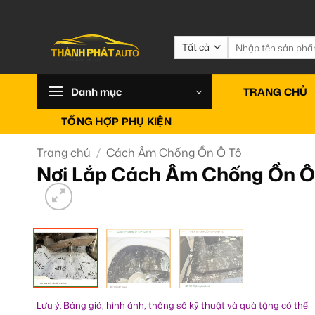
Bỏ
qua
nội
Tìm
kiếm:
dung
Danh mục
TRANG CHỦ
TỔNG HỢP PHỤ KIỆN
Trang chủ
/
Cách Âm Chống Ồn Ô Tô
Nơi Lắp Cách Âm Chống Ồn Ô 
Lưu ý: Bảng giá, hình ảnh, thông số kỹ thuật và quà tặng có thể