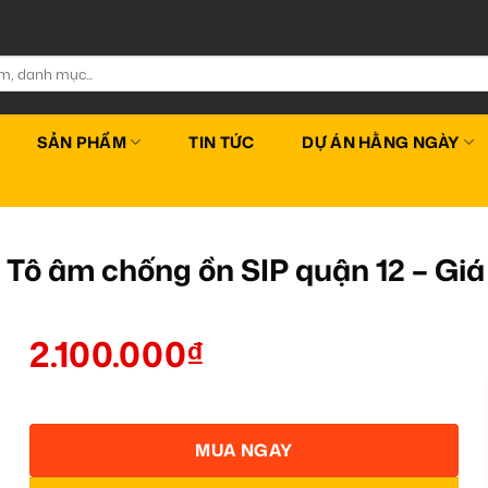
SẢN PHẨM
TIN TỨC
DỰ ÁN HẰNG NGÀY
Tô âm chống ồn SIP quận 12 – Gi
2.100.000
₫
MUA NGAY