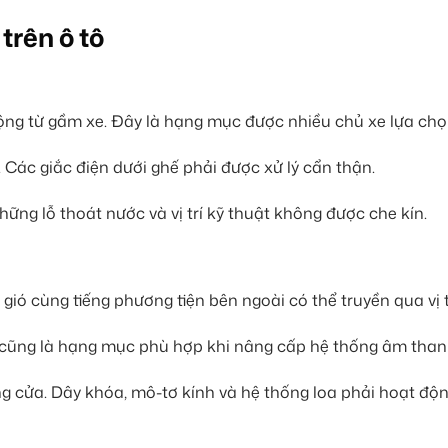
trên ô tô
 động từ gầm xe. Đây là hạng mục được nhiều chủ xe lựa chọ
 Các giắc điện dưới ghế phải được xử lý cẩn thận.
hững lỗ thoát nước và vị trí kỹ thuật không được che kín.
ió cùng tiếng phương tiện bên ngoài có thể truyền qua vị t
cũng là hạng mục phù hợp khi nâng cấp hệ thống âm than
g cửa. Dây khóa, mô-tơ kính và hệ thống loa phải hoạt độ