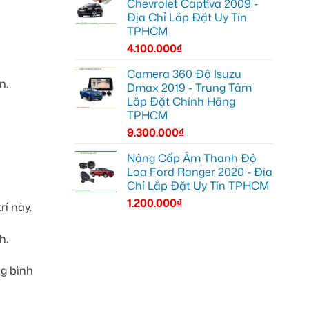
Chevrolet Captiva 2009 -
Địa Chỉ Lắp Đặt Uy Tín
TPHCM
4.100.000
₫
Camera 360 Độ Isuzu
n.
Dmax 2019 - Trung Tâm
Lắp Đặt Chính Hãng
TPHCM
9.300.000
₫
Nâng Cấp Âm Thanh Độ
Loa Ford Ranger 2020 - Địa
Chỉ Lắp Đặt Uy Tín TPHCM
1.200.000
₫
rí này.
h.
ng bình