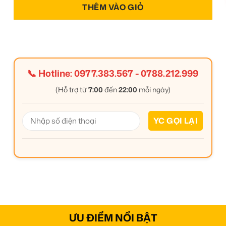
THÊM VÀO GIỎ
📞 Hotline:
0977.383.567
-
0788.212.999
(Hỗ trợ từ
7:00
đến
22:00
mỗi ngày)
ƯU ĐIỂM NỔI BẬT