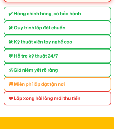
✔️ Hàng chính hãng, có bảo hành
🛠 Quy trình lắp đặt chuẩn
🛠 Kỹ thuật viên tay nghề cao
💬 Hỗ trợ kỹ thuật 24/7
💰 Giá niêm yết rõ ràng
🚚 Miễn phí lắp đặt tận nơi
❤️ Lắp xong hài lòng mới thu tiền