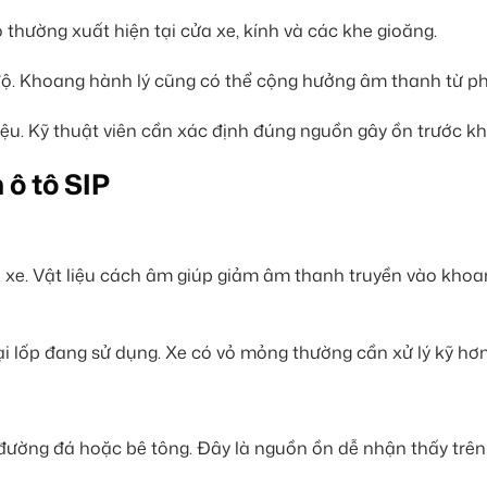
 thường xuất hiện tại cửa xe, kính và các khe gioăng.
 độ. Khoang hành lý cũng có thể cộng hưởng âm thanh từ ph
iệu. Kỹ thuật viên cần xác định đúng nguồn gây ồn trước khi
 ô tô SIP
ốp xe. Vật liệu cách âm giúp giảm âm thanh truyền vào khoa
i lốp đang sử dụng. Xe có vỏ mỏng thường cần xử lý kỹ hơn
 đường đá hoặc bê tông. Đây là nguồn ồn dễ nhận thấy trên