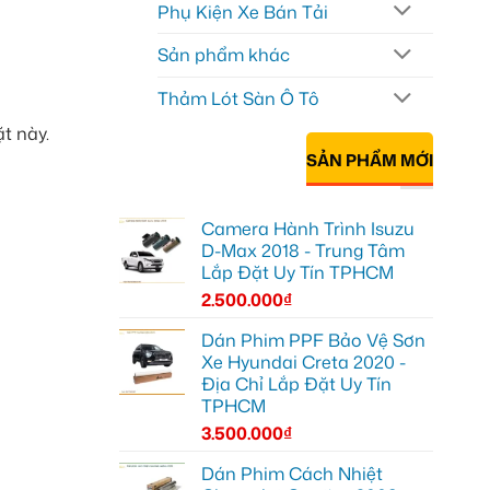
Phụ Kiện Xe Bán Tải
Sản phẩm khác
Thảm Lót Sàn Ô Tô
t này.
SẢN PHẨM MỚI
Camera Hành Trình Isuzu
D-Max 2018 - Trung Tâm
Lắp Đặt Uy Tín TPHCM
2.500.000
₫
Dán Phim PPF Bảo Vệ Sơn
Xe Hyundai Creta 2020 -
Địa Chỉ Lắp Đặt Uy Tín
TPHCM
3.500.000
₫
Dán Phim Cách Nhiệt