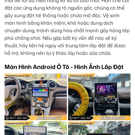
mới để tối ưu hiệu năng và vá lỗi bảo mật. Hạn chế cài
đặt các ứng dụng không rõ nguồn gốc, chúng có thể
gây xung đột hệ thống hoặc chứa mã độc. Vệ sinh
màn hình bằng khăn mềm, khô hoặc dung dịch
chuyên dụng, tránh dùng hóa chất mạnh gây hỏng lớp
phủ chống chói. Nếu gặp bất kỳ vấn đề nào về kỹ
thuật, hãy liên hệ ngay với trung tâm lắp đặt để được
hỗ trợ, không nên tự ý tháo lắp hoặc sửa chữa.
Màn Hình Android Ô Tô - Hình Ảnh Lắp Đặt