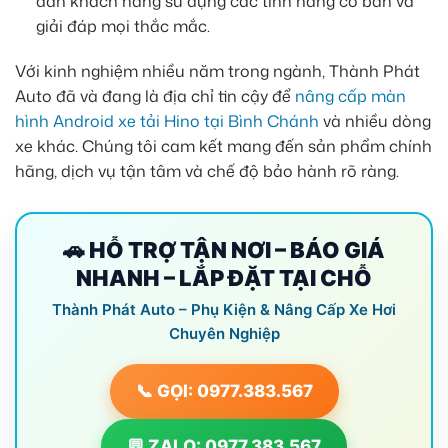
dẫn khách hàng sử dụng các tính năng cơ bản và
giải đáp mọi thắc mắc.
Với kinh nghiệm nhiều năm trong ngành, Thành Phát
Auto đã và đang là địa chỉ tin cậy để
nâng cấp màn
hình Android xe tải Hino tại Bình Chánh
và nhiều dòng
xe khác. Chúng tôi cam kết mang đến sản phẩm chính
hãng, dịch vụ tận tâm và chế độ bảo hành rõ ràng.
🚗 HỖ TRỢ TẬN NƠI – BÁO GIÁ
NHANH – LẮP ĐẶT TẠI CHỖ
Thành Phát Auto – Phụ Kiện & Nâng Cấp Xe Hơi
Chuyên Nghiệp
📞 GỌI: 0977.383.567
💬 ZALO: 0977.383.567