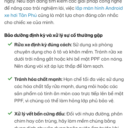
ngày. Nếu bạn đang tìm kiếm các giải pháp công nghệ
để nâng cao trải nghiệm lái, việc
lắp màn hình Android
xe hơi Tân Phú
cũng là một lựa chọn đáng cân nhắc
cho chiếc xe của mình.
Bảo dưỡng định kỳ và xử lý sự cố thường gặp
Rửa xe định kỳ đúng cách:
Sử dụng xà phòng
chuyên dụng cho ô tô và khăn mềm. Tránh rửa xe
dưới trời nắng gắt hoặc khi bề mặt PPF còn nóng.
Nên dùng vòi xịt áp lực thấp để làm sạch.
Tránh hóa chất mạnh:
Hạn chế tối đa việc sử dụng
các hóa chất tẩy rửa mạnh, dung môi hoặc các
sản phẩm có tính ăn mòn cao trực tiếp lên bề mặt
PPF, vì chúng có thể làm hỏng lớp phủ bảo vệ.
Xử lý vết bẩn cứng đầu:
Đối với nhựa đường, phân
chim hay côn trùng, hãy làm mềm chúng bằng
dung dịch chuyên dụng hoặc nước ấm trước khi