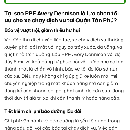
Tại sao PPF Avery Dennison là lựa chọn tối
ưu cho xe chạy dịch vụ tại Quận Tân Phú?
Bảo vệ vượt trội, giảm thiểu hư hại
Với đặc thù di chuyển liên tục, xe chạy dịch vụ thường
xuyên phải đối mặt với nguy cơ trầy xước, đá văng, va
quẹt nhỏ trên đường. Lớp PPF Avery Dennison với độ
dày 8 mil và khả năng tự phục hồi vết xước nhẹ sẽ tạo
thành một lá chắn vô hình, bảo vệ tối đa lớp sơn zin
của xe. Điều này không chỉ giúp giữ xe luôn mới mẻ,
chuyên nghiệp trong mắt khách hàng mà còn giảm
đáng kể các khoản chi phí phát sinh do sơn sửa, đồng
thời duy trì giá trị xe khi cần thanh lý hoặc nâng cấp.
Tiết kiệm chi phí bảo dưỡng lâu dài
Chi phí vận hành và bảo dưỡng là yếu tố quan trọng
hàng đầu đối với các bác tài chạy dịch vụ. Việc dán