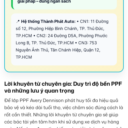
giải pháp – đúng ngân sách
📍
Hệ thống Thành Phát Auto:
• CN1: 11 Đường
số 12, Phường Hiệp Bình Chánh, TP. Thủ Đức,
TP.HCM • CN2: 24 Đường D5A, Phường Phước
Long B, TP. Thủ Đức, TP.HCM • CN3: 753
Nguyễn Ảnh Thủ, Tân Chánh Hiệp, Quận 12,
TP.HCM
Lời khuyên từ chuyên gia: Duy trì độ bền PPF
và những lưu ý quan trọng
Để lớp PPF Avery Dennison phát huy tối đa hiệu quả
bảo vệ và kéo dài tuổi thọ, việc chăm sóc đúng cách là
rất cần thiết. Những lời khuyên từ chuyên gia sẽ giúp
các bác tài yên tâm hơn khi sử dụng xe dịch vụ hàng