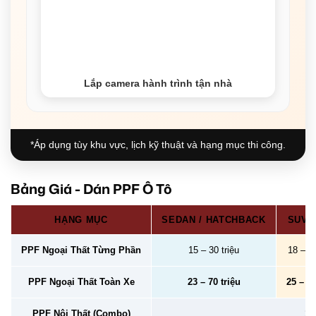
Lắp camera hành trình tận nhà
*Áp dụng tùy khu vực, lịch kỹ thuật và hạng mục thi công.
Bảng Giá - Dán PPF Ô Tô
HẠNG MỤC
SEDAN / HATCHBACK
SUV /
PPF Ngoại Thất Từng Phần
15 – 30 triệu
18 – 40
PPF Ngoại Thất Toàn Xe
23 – 70 triệu
25 – 78
PPF Nội Thất (Combo)
2 –