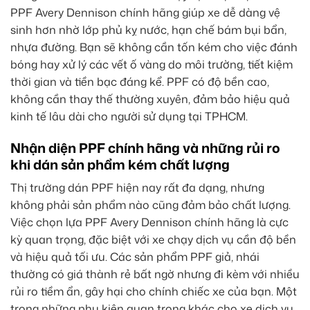
PPF Avery Dennison chính hãng giúp xe dễ dàng vệ
sinh hơn nhờ lớp phủ kỵ nước, hạn chế bám bụi bẩn,
nhựa đường. Bạn sẽ không cần tốn kém cho việc đánh
bóng hay xử lý các vết ố vàng do môi trường, tiết kiệm
thời gian và tiền bạc đáng kể. PPF có độ bền cao,
không cần thay thế thường xuyên, đảm bảo hiệu quả
kinh tế lâu dài cho người sử dụng tại TPHCM.
Nhận diện PPF chính hãng và những rủi ro
khi dán sản phẩm kém chất lượng
Thị trường dán PPF hiện nay rất đa dạng, nhưng
không phải sản phẩm nào cũng đảm bảo chất lượng.
Việc chọn lựa PPF Avery Dennison chính hãng là cực
kỳ quan trọng, đặc biệt với xe chạy dịch vụ cần độ bền
và hiệu quả tối ưu. Các sản phẩm PPF giả, nhái
thường có giá thành rẻ bất ngờ nhưng đi kèm với nhiều
rủi ro tiềm ẩn, gây hại cho chính chiếc xe của bạn. Một
trong những phụ kiện quan trọng khác cho xe dịch vụ