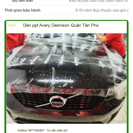
Độ bền keo
Keo acrylic cao cấp, bám dính chắc
Thời gian bảo hành
5-10 năm (tùy thuộc vào gói dịc