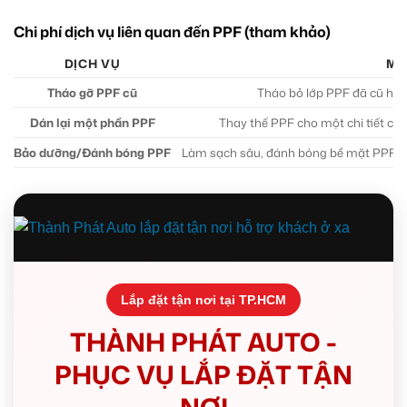
Chi phí dịch vụ liên quan đến PPF (tham khảo)
DỊCH VỤ
MÔ
Tháo gỡ PPF cũ
Tháo bỏ lớp PPF đã cũ hoặc
Dán lại một phần PPF
Thay thế PPF cho một chi tiết cụ t
Bảo dưỡng/Đánh bóng PPF
Làm sạch sâu, đánh bóng bề mặt PPF để
Lắp đặt tận nơi tại TP.HCM
THÀNH PHÁT AUTO -
PHỤC VỤ LẮP ĐẶT TẬN
NƠI