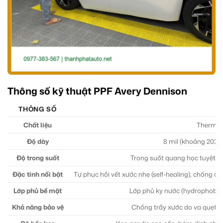
Thông số kỹ thuật PPF Avery Dennison
THÔNG SỐ
Chất liệu
Thermopl
Độ dày
8 mil (khoảng 203 
Độ trong suốt
Trong suốt quang học tuyệt đ
Đặc tính nổi bật
Tự phục hồi vết xước nhẹ (self-healing), chống 
Lớp phủ bề mặt
Lớp phủ kỵ nước (hydrophobic) g
Khả năng bảo vệ
Chống trầy xước do va quẹt n