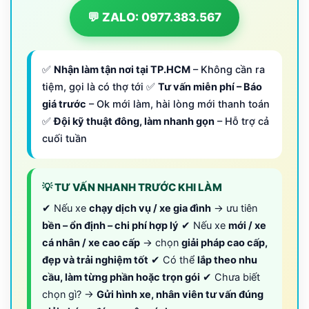
💬 ZALO: 0977.383.567
✅
Nhận làm tận nơi tại TP.HCM
– Không cần ra
tiệm, gọi là có thợ tới ✅
Tư vấn miễn phí – Báo
giá trước
– Ok mới làm, hài lòng mới thanh toán
✅
Đội kỹ thuật đông, làm nhanh gọn
– Hỗ trợ cả
cuối tuần
💡 TƯ VẤN NHANH TRƯỚC KHI LÀM
✔ Nếu xe
chạy dịch vụ / xe gia đình
→ ưu tiên
bền – ổn định – chi phí hợp lý
✔ Nếu xe
mới / xe
cá nhân / xe cao cấp
→ chọn
giải pháp cao cấp,
đẹp và trải nghiệm tốt
✔ Có thể
lắp theo nhu
cầu, làm từng phần hoặc trọn gói
✔ Chưa biết
chọn gì? →
Gửi hình xe, nhân viên tư vấn đúng