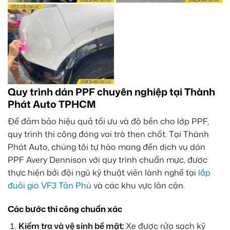
Quy trình dán PPF chuyên nghiệp tại Thành
Phát Auto TPHCM
Để đảm bảo hiệu quả tối ưu và độ bền cho lớp PPF,
quy trình thi công đóng vai trò then chốt. Tại Thành
Phát Auto, chúng tôi tự hào mang đến dịch vụ dán
PPF Avery Dennison với quy trình chuẩn mực, được
thực hiện bởi đội ngũ kỹ thuật viên lành nghề tại
lắp
đuôi gió VF3 Tân Phú
và các khu vực lân cận.
Các bước thi công chuẩn xác
Kiểm tra và vệ sinh bề mặt:
Xe được rửa sạch kỹ