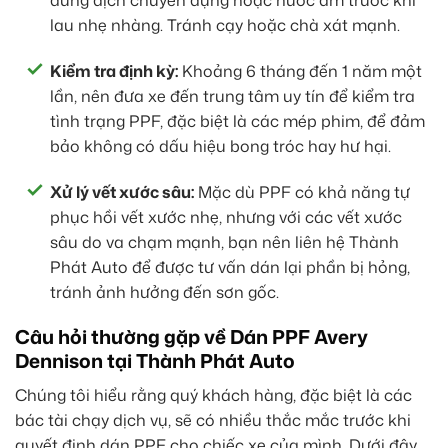
lau nhẹ nhàng. Tránh cạy hoặc chà xát mạnh.
Kiểm tra định kỳ:
Khoảng 6 tháng đến 1 năm một
lần, nên đưa xe đến trung tâm uy tín để kiểm tra
tình trạng PPF, đặc biệt là các mép phim, để đảm
bảo không có dấu hiệu bong tróc hay hư hại.
Xử lý vết xước sâu:
Mặc dù PPF có khả năng tự
phục hồi vết xước nhẹ, nhưng với các vết xước
sâu do va chạm mạnh, bạn nên liên hệ Thành
Phát Auto để được tư vấn dán lại phần bị hỏng,
tránh ảnh hưởng đến sơn gốc.
Câu hỏi thường gặp về Dán PPF Avery
Dennison tại Thành Phát Auto
Chúng tôi hiểu rằng quý khách hàng, đặc biệt là các
bác tài chạy dịch vụ, sẽ có nhiều thắc mắc trước khi
quyết định dán PPF cho chiếc xe của mình. Dưới đây