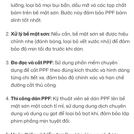
lưỡng, loại bỏ mọi bụi bẩn, dầu mỡ và các tạp chất
bám trên bề mặt sơn. Bước này đảm bảo PPF bám
dính tốt nhất.
Xử lý bề mặt sơn:
Nếu cần, bề mặt sơn sẽ được hiệu
chỉnh nhẹ (đánh bóng, loại bỏ vết xước nhỏ) để đảm
bảo độ mịn tối đa trước khi dán.
Đo đạc và cắt PPF:
Sử dụng phần mềm chuyên
dụng để cắt PPF theo đúng kích thước và hình dáng
từng chi tiết xe, đảm bảo độ chính xác và hạn chế
đường cắt thủ công.
Thi công dán PPF:
Kỹ thuật viên sẽ dán PPF lên bề
mặt sơn một cách tỉ mỉ, sử dụng dung dịch chuyên
dụng và dụng cụ gạt để loại bỏ bọt khí, đảm bảo lớp
phim phẳng mịn tuyệt đối.