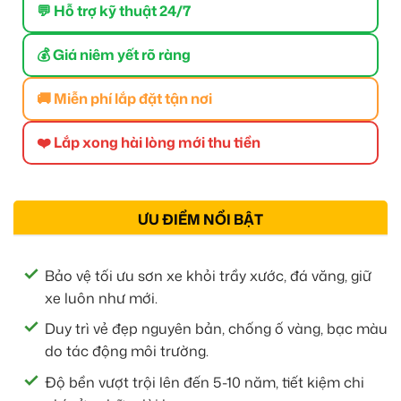
💬 Hỗ trợ kỹ thuật 24/7
💰 Giá niêm yết rõ ràng
🚚 Miễn phí lắp đặt tận nơi
❤️ Lắp xong hài lòng mới thu tiền
ƯU ĐIỂM NỔI BẬT
Bảo vệ tối ưu sơn xe khỏi trầy xước, đá văng, giữ
xe luôn như mới.
Duy trì vẻ đẹp nguyên bản, chống ố vàng, bạc màu
do tác động môi trường.
Độ bền vượt trội lên đến 5-10 năm, tiết kiệm chi