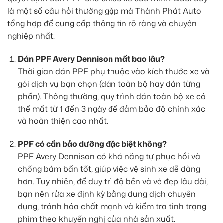
là một số câu hỏi thường gặp mà Thành Phát Auto
tổng hợp để cung cấp thông tin rõ ràng và chuyên
nghiệp nhất:
Dán PPF Avery Dennison mất bao lâu?
Thời gian dán PPF phụ thuộc vào kích thước xe và
gói dịch vụ bạn chọn (dán toàn bộ hay dán từng
phần). Thông thường, quy trình dán toàn bộ xe có
thể mất từ 1 đến 3 ngày để đảm bảo độ chính xác
và hoàn thiện cao nhất.
PPF có cần bảo dưỡng đặc biệt không?
PPF Avery Dennison có khả năng tự phục hồi và
chống bám bẩn tốt, giúp việc vệ sinh xe dễ dàng
hơn. Tuy nhiên, để duy trì độ bền và vẻ đẹp lâu dài,
bạn nên rửa xe định kỳ bằng dung dịch chuyên
dụng, tránh hóa chất mạnh và kiểm tra tình trạng
phim theo khuyến nghị của nhà sản xuất.