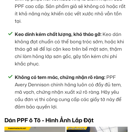
PPF cao cấp. Sản phẩm giả sẽ không có hoặc rất
ít khả năng này, khiến các vết xước nhỏ vẫn tồn
tại.
Keo dính kém chất lượng, khó tháo gỡ:
Keo dán
không đạt chuẩn có thể bong tróc sớm, hoặc khi
tháo gỡ sẽ để lại cặn keo trên bề mặt sơn, thậm
chí làm hỏng lớp sơn gốc, gây tốn kém chi phí
khắc phục.
Không có tem mác, chứng nhận rõ ràng:
PPF
Avery Dennison chính hãng luôn có đầy đủ tem,
mã vạch, chứng nhận xuất xứ rõ ràng. Hãy yêu
cầu đơn vị thi công cung cấp các giấy tờ này để
đảm bảo quyền lợi.
Dán PPF ô Tô - Hình Ảnh Lắp Đặt