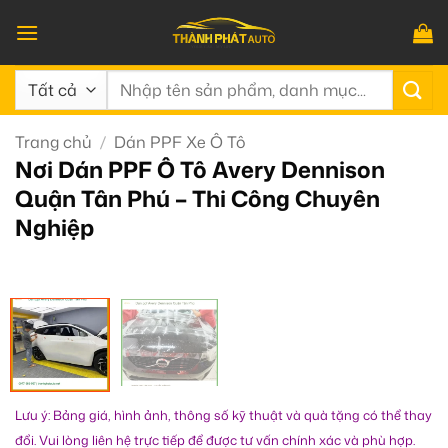
Bỏ
qua
nội
Tìm
dung
kiếm:
Trang chủ
/
Dán PPF Xe Ô Tô
Nơi Dán PPF Ô Tô Avery Dennison
Quận Tân Phú – Thi Công Chuyên
Nghiệp
Lưu ý: Bảng giá, hình ảnh, thông số kỹ thuật và quà tặng có thể thay
đổi. Vui lòng liên hệ trực tiếp để được tư vấn chính xác và phù hợp.