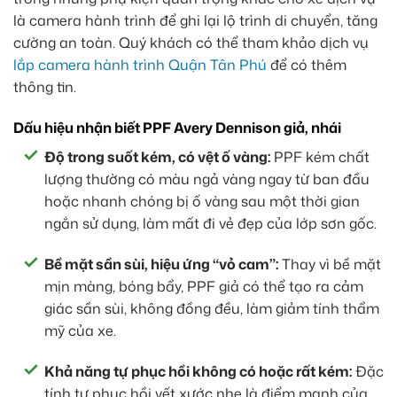
là camera hành trình để ghi lại lộ trình di chuyển, tăng
cường an toàn. Quý khách có thể tham khảo dịch vụ
lắp camera hành trình Quận Tân Phú
để có thêm
thông tin.
Dấu hiệu nhận biết PPF Avery Dennison giả, nhái
Độ trong suốt kém, có vệt ố vàng:
PPF kém chất
lượng thường có màu ngả vàng ngay từ ban đầu
hoặc nhanh chóng bị ố vàng sau một thời gian
ngắn sử dụng, làm mất đi vẻ đẹp của lớp sơn gốc.
Bề mặt sần sùi, hiệu ứng “vỏ cam”:
Thay vì bề mặt
mịn màng, bóng bẩy, PPF giả có thể tạo ra cảm
giác sần sùi, không đồng đều, làm giảm tính thẩm
mỹ của xe.
Khả năng tự phục hồi không có hoặc rất kém:
Đặc
tính tự phục hồi vết xước nhẹ là điểm mạnh của