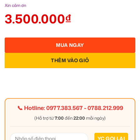
Xin cảm ơn
3.500.000
₫
MUA NGAY
THÊM VÀO GIỎ
📞 Hotline:
0977.383.567
-
0788.212.999
(Hỗ trợ từ
7:00
đến
22:00
mỗi ngày)