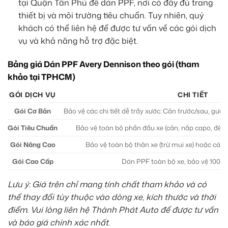
tại Quận Tân Phú để dán PPF, nơi có đầy đủ trang
thiết bị và môi trường tiêu chuẩn. Tuy nhiên, quý
khách có thể liên hệ để được tư vấn về các gói dịch
vụ và khả năng hỗ trợ đặc biệt.
Bảng giá Dán PPF Avery Dennison theo gói (tham
khảo tại TPHCM)
GÓI DỊCH VỤ
CHI TIẾT
Gói Cơ Bản
Bảo vệ các chi tiết dễ trầy xước: Cản trước/sau, gươn
Gói Tiêu Chuẩn
Bảo vệ toàn bộ phần đầu xe (cản, nắp capo, đèn, 
Gói Nâng Cao
Bảo vệ toàn bộ thân xe (trừ mui xe) hoặc các c
Gói Cao Cấp
Dán PPF toàn bộ xe, bảo vệ 100% 
Lưu ý: Giá trên chỉ mang tính chất tham khảo và có
thể thay đổi tùy thuộc vào dòng xe, kích thước và thời
điểm. Vui lòng liên hệ Thành Phát Auto để được tư vấn
và báo giá chính xác nhất.