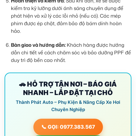
Hoàn thiện và kiểm tra:
Sau khi dán, xe sẽ được
kiểm tra kỹ lưỡng dưới ánh sáng chuyên dụng để
phát hiện và xử lý các lỗi nhỏ (nếu có). Các mép
phim được ép chặt, đảm bảo độ bám dính hoàn
hảo.
Bàn giao và hướng dẫn:
Khách hàng được hướng
dẫn chi tiết về cách chăm sóc và bảo dưỡng PPF để
duy trì độ bền cao nhất.
🚗 HỖ TRỢ TẬN NƠI – BÁO GIÁ
NHANH – LẮP ĐẶT TẠI CHỖ
Thành Phát Auto – Phụ Kiện & Nâng Cấp Xe Hơi
Chuyên Nghiệp
📞 GỌI: 0977.383.567