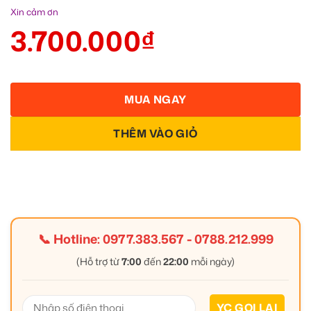
Xin cảm ơn
3.700.000
₫
MUA NGAY
THÊM VÀO GIỎ
📞 Hotline:
0977.383.567
-
0788.212.999
(Hỗ trợ từ
7:00
đến
22:00
mỗi ngày)