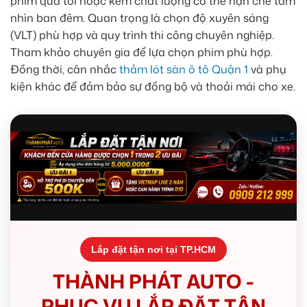
phim quá tối hoặc kém chất lượng có thể hạn chế tầm
nhìn ban đêm. Quan trọng là chọn độ xuyên sáng
(VLT) phù hợp và quy trình thi công chuyên nghiệp.
Tham khảo chuyên gia để lựa chọn phim phù hợp.
Đồng thời, cân nhắc
thảm lót sàn ô tô Quận 1
và phụ
kiện khác để đảm bảo sự đồng bộ và thoải mái cho xe.
Lắp đặt tận nơi tại TP.HCM
THÀNH PHÁT AUTO -
PHỤC VỤ LẮP ĐẶT TẬN