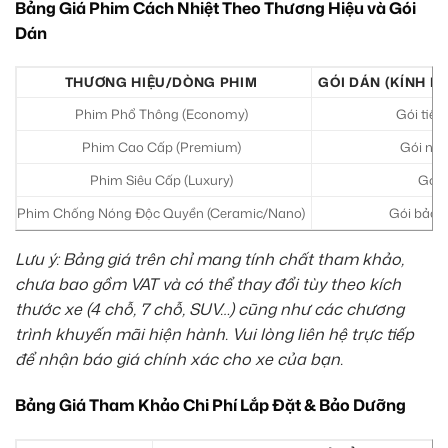
Bảng Giá Phim Cách Nhiệt Theo Thương Hiệu và Gói
Dán
THƯƠNG HIỆU/DÒNG PHIM
GÓI DÁN (KÍNH LÁ
Phim Phổ Thông (Economy)
Gói tiêu
Phim Cao Cấp (Premium)
Gói nân
Phim Siêu Cấp (Luxury)
Gói 
Phim Chống Nóng Độc Quyền (Ceramic/Nano)
Gói bảo v
Lưu ý: Bảng giá trên chỉ mang tính chất tham khảo,
chưa bao gồm VAT và có thể thay đổi tùy theo kích
thước xe (4 chỗ, 7 chỗ, SUV…) cũng như các chương
trình khuyến mãi hiện hành. Vui lòng liên hệ trực tiếp
để nhận báo giá chính xác cho xe của bạn.
Bảng Giá Tham Khảo Chi Phí Lắp Đặt & Bảo Dưỡng