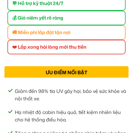
💬 Hỗ trợ kỹ thuật 24/7
💰 Giá niêm yết rõ ràng
🚚 Miễn phí lắp đặt tận nơi
❤️ Lắp xong hài lòng mới thu tiền
ƯU ĐIỂM NỔI BẬT
Giảm đến 98% tia UV gây hại, bảo vệ sức khỏe và
nội thất xe.
Hạ nhiệt độ cabin hiệu quả, tiết kiệm nhiên liệu
cho hệ thống điều hòa.