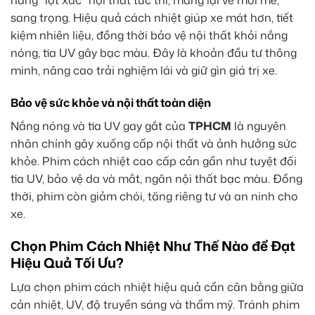
năng “lột xác” nội thất tức thì, mang lại vẻ mới mẻ,
sang trọng. Hiệu quả cách nhiệt giúp xe mát hơn, tiết
kiệm nhiên liệu, đồng thời bảo vệ nội thất khỏi nắng
nóng, tia UV gây bạc màu. Đây là khoản đầu tư thông
minh, nâng cao trải nghiệm lái và giữ gìn giá trị xe.
Bảo vệ sức khỏe và nội thất toàn diện
Nắng nóng và tia UV gay gắt của
TPHCM
là nguyên
nhân chính gây xuống cấp nội thất và ảnh hưởng sức
khỏe. Phim cách nhiệt cao cấp cản gần như tuyệt đối
tia UV, bảo vệ da và mắt, ngăn nội thất bạc màu. Đồng
thời, phim còn giảm chói, tăng riêng tư và an ninh cho
xe.
Chọn Phim Cách Nhiệt Như Thế Nào để Đạt
Hiệu Quả Tối Ưu?
Lựa chọn phim cách nhiệt hiệu quả cần cân bằng giữa
cản nhiệt, UV, độ truyền sáng và thẩm mỹ. Tránh phim