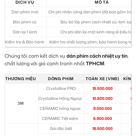
DỊCH VỤ
MÔ TẢ
Dán phim mới
Chi phí nhân công dán phim (đã bao gồm trong
Bóc phim cũ
Bóc bỏ lớp phim cách nhiệt cũ, làm sạch
Dán lại 1 kính
Chi phí dán lại một kính riêng lẻ (nếu bị 
Kiểm tra & Bảo hành
Kiểm tra chất lượng phim, bảo hành bong tró
Chúng tôi cam kết dịch vụ
dán phim cách nhiệt uy tín
,
chất lượng với giá cạnh tranh nhất
TPHCM
.
THƯƠNG HIỆU
DÒNG PHIM
TOÀN XE (VNĐ)
KÍNH 
Crystalline PRO
15.500.000
6.
Crystalline Hồng Ngoại
10.800.000
6.
3M
CERAMIC hồng ngoại
9.000.000
3.
CERAMIC Tiết kiệm
6.900.000
2.
Gói đặc biệt
16.500.000
6.