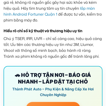
giá rẻ, không rõ nguồn gốc gây hại sức khỏe và kém
hiệu quả. Hãy tìm trung tâm uy tín chuyên
lắp màn
hình Android Fortuner Quận 1
để được tư vấn, kiểm tra
phim bằng máy đo.
Hiểu rõ chỉ số kỹ thuật và thương hiệu uy tín
Chú ý TSER, IRR, UVR – chỉ số càng cao, hiệu quả càng
tốt. Ưu tiên các thương hiệu uy tín như 3M, Llumar,
Vkool với thông số minh bạch, bảo hành rõ ràng.
Tránh xa phim không rõ nguồn gốc để tránh lãng phí.
🚗 HỖ TRỢ TẬN NƠI – BÁO GIÁ
NHANH – LẮP ĐẶT TẠI CHỖ
Thành Phát Auto – Phụ Kiện & Nâng Cấp Xe Hơi
Chuyên Nghiệp