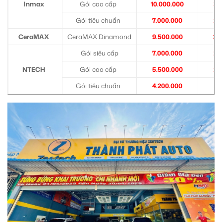
Inmax
Gói cao cấp
10.000.000
3.
Gói tiêu chuẩn
7.000.000
2.
CeraMAX
CeraMAX Dinamond
9.500.000
3.
Gói siêu cấp
7.000.000
2.
NTECH
Gói cao cấp
5.500.000
2.
Gói tiêu chuẩn
4.200.000
1.