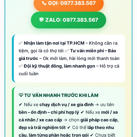
📞 GỌI: 0977.383.567
💬 ZALO: 0977.383.567
✅
Nhận làm tận nơi tại TP.HCM
– Không cần ra
tiệm, gọi là có thợ tới ✅
Tư vấn miễn phí – Báo
giá trước
– Ok mới làm, hài lòng mới thanh toán
✅
Đội kỹ thuật đông, làm nhanh gọn
– Hỗ trợ cả
cuối tuần
💡 TƯ VẤN NHANH TRƯỚC KHI LÀM
✔ Nếu xe
chạy dịch vụ / xe gia đình
→ ưu tiên
bền – ổn định – chi phí hợp lý
✔ Nếu xe
mới / xe
cá nhân / xe cao cấp
→ chọn
giải pháp cao cấp,
đẹp và trải nghiệm tốt
✔ Có thể
lắp theo nhu
cầu, làm từng phần hoặc trọn gói
✔ Chưa biết