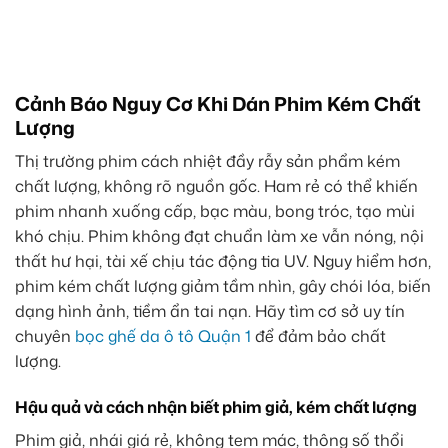
Cảnh Báo Nguy Cơ Khi Dán Phim Kém Chất
Lượng
Thị trường phim cách nhiệt đầy rẫy sản phẩm kém
chất lượng, không rõ nguồn gốc. Ham rẻ có thể khiến
phim nhanh xuống cấp, bạc màu, bong tróc, tạo mùi
khó chịu. Phim không đạt chuẩn làm xe vẫn nóng, nội
thất hư hại, tài xế chịu tác động tia UV. Nguy hiểm hơn,
phim kém chất lượng giảm tầm nhìn, gây chói lóa, biến
dạng hình ảnh, tiềm ẩn tai nạn. Hãy tìm cơ sở uy tín
chuyên
bọc ghế da ô tô Quận 1
để đảm bảo chất
lượng.
Hậu quả và cách nhận biết phim giả, kém chất lượng
Phim giả, nhái giá rẻ, không tem mác, thông số thổi