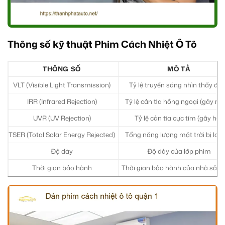
Thông số kỹ thuật Phim Cách Nhiệt Ô Tô
THÔNG SỐ
MÔ TẢ
VLT (Visible Light Transmission)
Tỷ lệ truyền sáng nhìn thấy đư
IRR (Infrared Rejection)
Tỷ lệ cản tia hồng ngoại (gây nó
UVR (UV Rejection)
Tỷ lệ cản tia cực tím (gây hại)
TSER (Total Solar Energy Rejected)
Tổng năng lượng mặt trời bị loại
Độ dày
Độ dày của lớp phim
Thời gian bảo hành
Thời gian bảo hành của nhà sản 