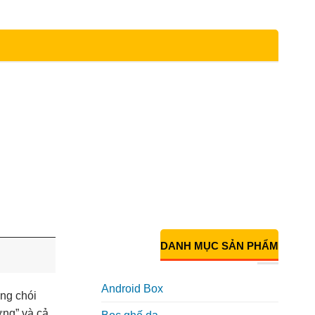
DANH MỤC SẢN PHẨM
Android Box
ng chói
ưng” và cả