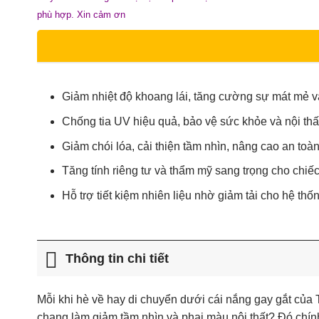
phù hợp. Xin cảm ơn
Giảm nhiệt độ khoang lái, tăng cường sự mát mẻ và
Chống tia UV hiệu quả, bảo vệ sức khỏe và nội thất
Giảm chói lóa, cải thiện tầm nhìn, nâng cao an toàn 
Tăng tính riêng tư và thẩm mỹ sang trọng cho chiế
Hỗ trợ tiết kiệm nhiên liệu nhờ giảm tải cho hệ thố
Thông tin chi tiết
Mỗi khi hè về hay di chuyển dưới cái nắng gay gắt củ
chang làm giảm tầm nhìn và phai màu nội thất? Đó chính