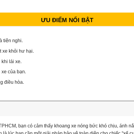
ƯU ĐIỂM NỔI BẬT
 tiện nghi.
 xe khỏi hư hại.
khi lái xe.
c xe của bạn.
ng điều hòa.
a TPHCM, bạn có cảm thấy khoang xe nóng bức khó chịu, ánh nắ
 là lúc bạn cần một giải pháp bảo vệ toàn diện cho chiếc “xế c