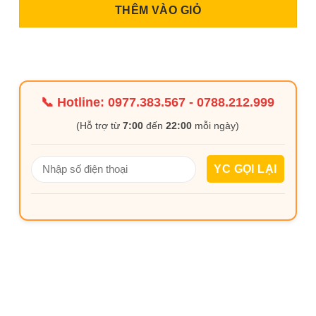
THÊM VÀO GIỎ
📞 Hotline:
0977.383.567
-
0788.212.999
(Hỗ trợ từ
7:00
đến
22:00
mỗi ngày)