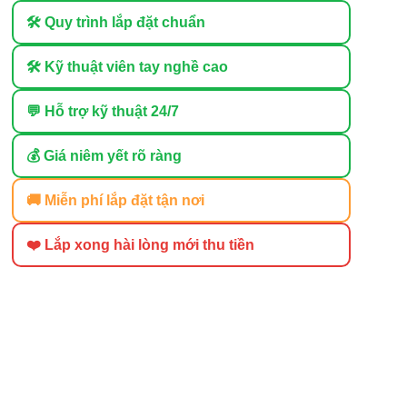
🛠 Quy trình lắp đặt chuẩn
🛠 Kỹ thuật viên tay nghề cao
💬 Hỗ trợ kỹ thuật 24/7
💰 Giá niêm yết rõ ràng
🚚 Miễn phí lắp đặt tận nơi
❤️ Lắp xong hài lòng mới thu tiền