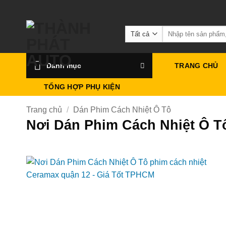
Bỏ
qua
Tìm
nội
kiếm:
dung
Danh mục
TRANG CHỦ
TỔNG HỢP PHỤ KIỆN
Trang chủ
/
Dán Phim Cách Nhiệt Ô Tô
Nơi Dán Phim Cách Nhiệt Ô T