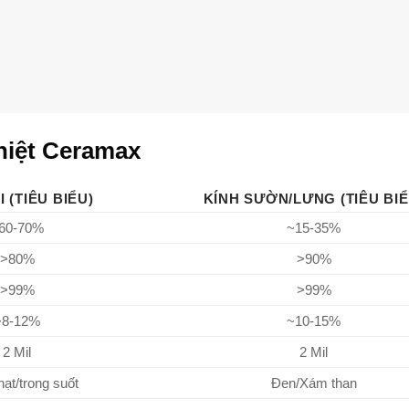
hiệt Ceramax
I (TIÊU BIỂU)
KÍNH SƯỜN/LƯNG (TIÊU BIỂ
60-70%
~15-35%
>80%
>90%
>99%
>99%
~8-12%
~10-15%
2 Mil
2 Mil
ạt/trong suốt
Đen/Xám than