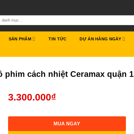
SẢN PHẨM
TIN TỨC
DỰ ÁN HẰNG NGÀY
ô phim cách nhiệt Ceramax quận 
3.300.000
₫
MUA NGAY