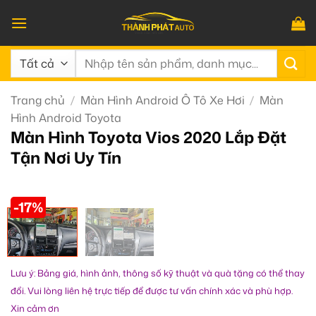
Bỏ
qua
nội
Tìm
dung
kiếm:
Trang chủ
/
Màn Hình Android Ô Tô Xe Hơi
/
Màn
Hình Android Toyota
Màn Hình Toyota Vios 2020 Lắp Đặt
Tận Nơi Uy Tín
-17%
Lưu ý: Bảng giá, hình ảnh, thông số kỹ thuật và quà tặng có thể thay
đổi. Vui lòng liên hệ trực tiếp để được tư vấn chính xác và phù hợp.
Xin cảm ơn