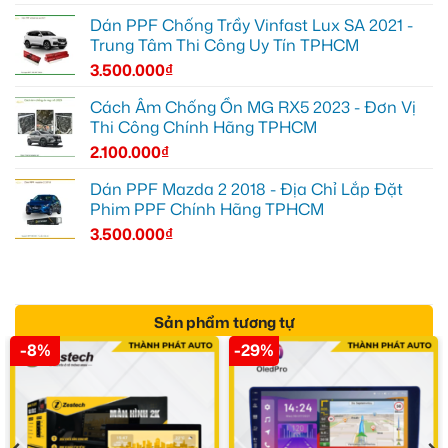
Dán PPF Chống Trầy Vinfast Lux SA 2021 -
Trung Tâm Thi Công Uy Tín TPHCM
3.500.000
₫
Cách Âm Chống Ồn MG RX5 2023 - Đơn Vị
Thi Công Chính Hãng TPHCM
2.100.000
₫
Dán PPF Mazda 2 2018 - Địa Chỉ Lắp Đặt
Phim PPF Chính Hãng TPHCM
3.500.000
₫
Sản phẩm tương tự
-8%
-29%