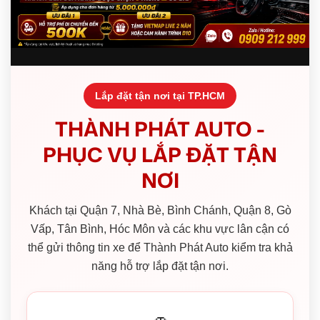
Lắp đặt tận nơi tại TP.HCM
THÀNH PHÁT AUTO -
PHỤC VỤ LẮP ĐẶT TẬN
NƠI
Khách tại Quận 7, Nhà Bè, Bình Chánh, Quận 8, Gò
Vấp, Tân Bình, Hóc Môn và các khu vực lân cận có
thể gửi thông tin xe để Thành Phát Auto kiểm tra khả
năng hỗ trợ lắp đặt tận nơi.