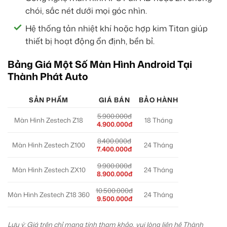
chói, sắc nét dưới mọi góc nhìn.
Hệ thống tản nhiệt khí hoặc hợp kim Titan giúp
thiết bị hoạt động ổn định, bền bỉ.
Bảng Giá Một Số Màn Hình Android Tại
Thành Phát Auto
SẢN PHẨM
GIÁ BÁN
BẢO HÀNH
5.900.000đ
Màn Hình Zestech Z18
18 Tháng
4.900.000đ
8.400.000đ
Màn Hình Zestech Z100
24 Tháng
7.400.000đ
9.900.000đ
Màn Hình Zestech ZX10
24 Tháng
8.900.000đ
10.500.000đ
Màn Hình Zestech Z18 360
24 Tháng
9.500.000đ
Lưu ý: Giá trên chỉ mang tính tham khảo, vui lòng liên hệ Thành