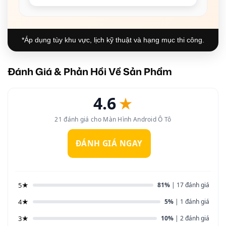
*Áp dụng tùy khu vực, lịch kỹ thuật và hạng mục thi công.
Đánh Giá & Phản Hồi Về Sản Phẩm
4.6
★
21 đánh giá cho Màn Hình Android Ô Tô
ĐÁNH GIÁ NGAY
5★
81%
| 17 đánh giá
4★
5%
| 1 đánh giá
3★
10%
| 2 đánh giá