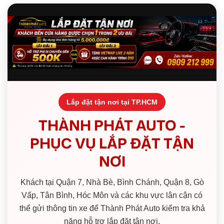
Lắp đặt tận nơi tại TP.HCM
THÀNH PHÁT AUTO -
PHỤC VỤ LẮP ĐẶT TẬN
NƠI
Khách tại Quận 7, Nhà Bè, Bình Chánh, Quận 8, Gò
Vấp, Tân Bình, Hóc Môn và các khu vực lân cận có
thể gửi thông tin xe để Thành Phát Auto kiểm tra khả
năng hỗ trợ lắp đặt tận nơi.