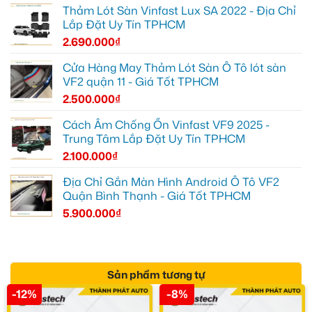
Thảm Lót Sàn Vinfast Lux SA 2022 - Địa Chỉ
Lắp Đặt Uy Tín TPHCM
2.690.000
₫
Cửa Hàng May Thảm Lót Sàn Ô Tô lót sàn
VF2 quận 11 - Giá Tốt TPHCM
2.500.000
₫
Cách Âm Chống Ồn Vinfast VF9 2025 -
Trung Tâm Lắp Đặt Uy Tín TPHCM
2.100.000
₫
Địa Chỉ Gắn Màn Hình Android Ô Tô VF2
Quận Bình Thạnh - Giá Tốt TPHCM
5.900.000
₫
Sản phẩm tương tự
-12%
-8%