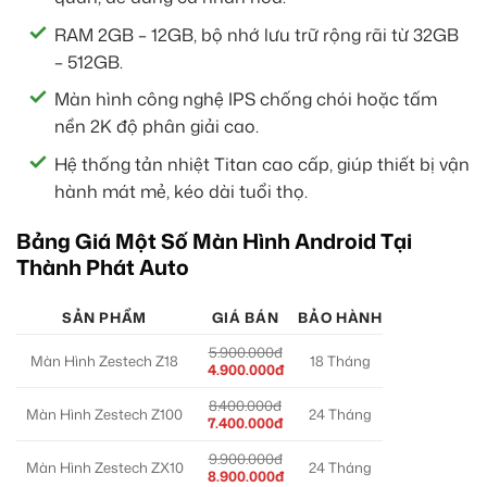
RAM 2GB – 12GB, bộ nhớ lưu trữ rộng rãi từ 32GB
– 512GB.
Màn hình công nghệ IPS chống chói hoặc tấm
nền 2K độ phân giải cao.
Hệ thống tản nhiệt Titan cao cấp, giúp thiết bị vận
hành mát mẻ, kéo dài tuổi thọ.
Bảng Giá Một Số Màn Hình Android Tại
Thành Phát Auto
SẢN PHẨM
GIÁ BÁN
BẢO HÀNH
5.900.000đ
Màn Hình Zestech Z18
18 Tháng
4.900.000đ
8.400.000đ
Màn Hình Zestech Z100
24 Tháng
7.400.000đ
9.900.000đ
Màn Hình Zestech ZX10
24 Tháng
8.900.000đ