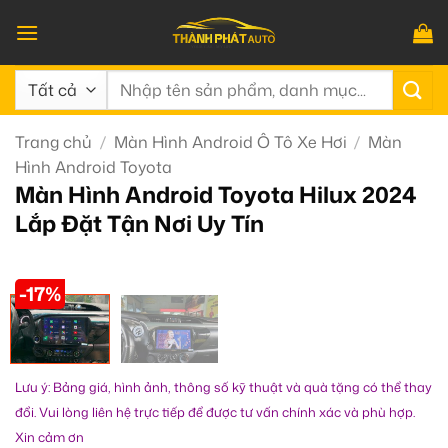
Bỏ
qua
nội
Tìm
dung
kiếm:
Trang chủ
/
Màn Hình Android Ô Tô Xe Hơi
/
Màn
Hình Android Toyota
Màn Hình Android Toyota Hilux 2024
Lắp Đặt Tận Nơi Uy Tín
-17%
Lưu ý: Bảng giá, hình ảnh, thông số kỹ thuật và quà tặng có thể thay
đổi. Vui lòng liên hệ trực tiếp để được tư vấn chính xác và phù hợp.
Xin cảm ơn