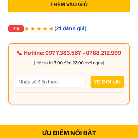
THÊM VÀO GIỎ
★★★★★
(21 đánh giá)
4.6
📞 Hotline:
0977.383.567
-
0788.212.999
(Hỗ trợ từ
7:00
đến
22:00
mỗi ngày)
ƯU ĐIỂM NỔI BẬT