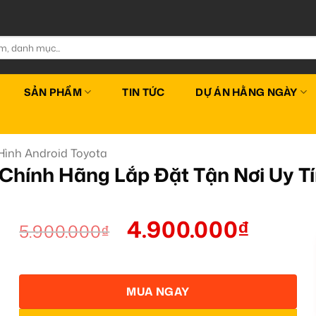
SẢN PHẨM
TIN TỨC
DỰ ÁN HẰNG NGÀY
ình Android Toyota
Chính Hãng Lắp Đặt Tận Nơi Uy T
4.900.000
₫
5.900.000
₫
MUA NGAY