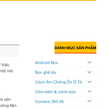
DANH MỤC SẢN PHẨM
Android Box
? Việc
thất mà
Bọc ghế da
Cách Âm Chống Ồn Ô Tô
Cảm biến & cảnh báo
và vận
Camera 360 độ
hương tiện