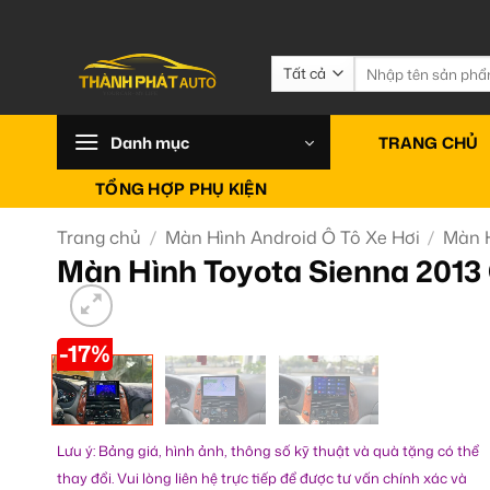
Bỏ
qua
nội
Tìm
kiếm:
dung
Danh mục
TRANG CHỦ
TỔNG HỢP PHỤ KIỆN
Trang chủ
/
Màn Hình Android Ô Tô Xe Hơi
/
Màn H
Màn Hình Toyota Sienna 2013 
-17%
Lưu ý: Bảng giá, hình ảnh, thông số kỹ thuật và quà tặng có thể
thay đổi. Vui lòng liên hệ trực tiếp để được tư vấn chính xác và