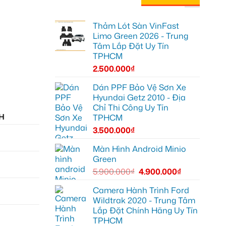
Thảm Lót Sàn VinFast
Limo Green 2026 - Trung
Tâm Lắp Đặt Uy Tín
TPHCM
2.500.000
₫
Dán PPF Bảo Vệ Sơn Xe
Hyundai Getz 2010 - Địa
Chỉ Thi Công Uy Tín
H
TPHCM
3.500.000
₫
Màn Hình Android Minio
Green
5.900.000
₫
4.900.000
₫
Camera Hành Trình Ford
Wildtrak 2020 - Trung Tâm
Lắp Đặt Chính Hãng Uy Tín
TPHCM