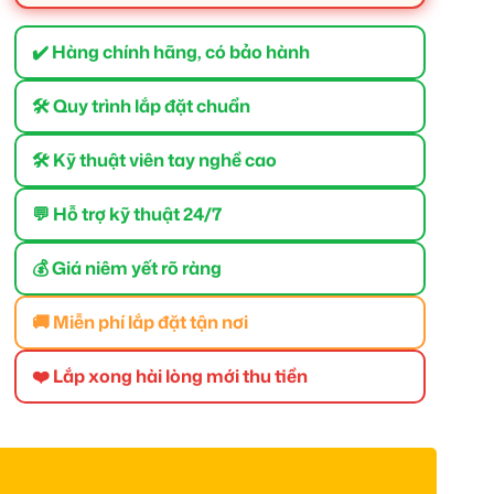
✔️ Hàng chính hãng, có bảo hành
🛠 Quy trình lắp đặt chuẩn
🛠 Kỹ thuật viên tay nghề cao
💬 Hỗ trợ kỹ thuật 24/7
💰 Giá niêm yết rõ ràng
🚚 Miễn phí lắp đặt tận nơi
❤️ Lắp xong hài lòng mới thu tiền