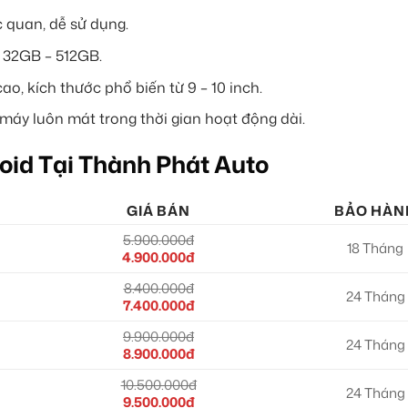
c quan, dễ sử dụng.
ừ 32GB – 512GB.
o, kích thước phổ biến từ 9 – 10 inch.
 máy luôn mát trong thời gian hoạt động dài.
oid Tại Thành Phát Auto
GIÁ BÁN
BẢO HÀN
5.900.000đ
18 Tháng
4.900.000đ
8.400.000đ
24 Tháng
7.400.000đ
9.900.000đ
24 Tháng
8.900.000đ
10.500.000đ
24 Tháng
9.500.000đ