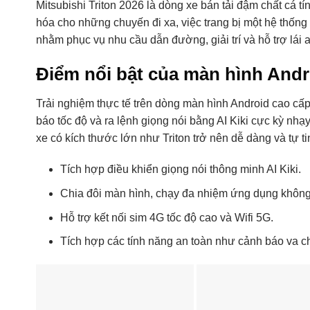
Mitsubishi Triton 2026 là dòng xe bán tải đậm chất cá tí
hóa cho những chuyến đi xa, việc trang bị một hệ thống 
nhằm phục vụ nhu cầu dẫn đường, giải trí và hỗ trợ lái a
Điểm nổi bật của màn hình Andro
Trải nghiệm thực tế trên dòng màn hình Android cao c
báo tốc độ và ra lệnh giọng nói bằng AI Kiki cực kỳ nh
xe có kích thước lớn như Triton trở nên dễ dàng và tự 
Tích hợp điều khiển giọng nói thông minh AI Kiki.
Chia đôi màn hình, chạy đa nhiệm ứng dụng không 
Hỗ trợ kết nối sim 4G tốc độ cao và Wifi 5G.
Tích hợp các tính năng an toàn như cảnh báo va ch