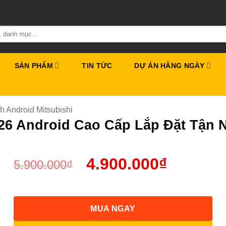
SẢN PHẨM
TIN TỨC
DỰ ÁN HẰNG NGÀY
h Android Mitsubishi
026 Android Cao Cấp Lắp Đặt Tận 
4.900.000
₫
5.900.000
₫
MUA NGAY