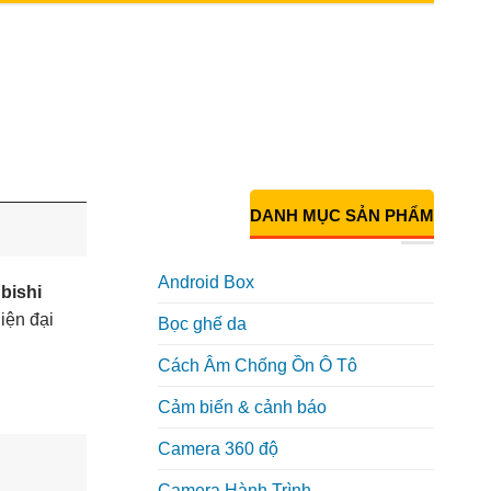
DANH MỤC SẢN PHẨM
Android Box
bishi
hiện đại
Bọc ghế da
Cách Âm Chống Ồn Ô Tô
Cảm biến & cảnh báo
Camera 360 độ
Camera Hành Trình