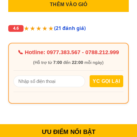
THÊM VÀO GIỎ
★★★★★
(21 đánh giá)
4.6
📞 Hotline:
0977.383.567
-
0788.212.999
(Hỗ trợ từ
7:00
đến
22:00
mỗi ngày)
ƯU ĐIỂM NỔI BẬT