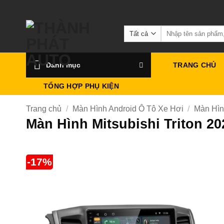
Bỏ
qua
Tìm
nội
kiếm:
dung
Danh mục
TRANG CHỦ
TỔNG HỢP PHỤ KIỆN
Trang chủ
/
Màn Hình Android Ô Tô Xe Hơi
/
Màn Hìn
Màn Hình Mitsubishi Triton 2
-17%