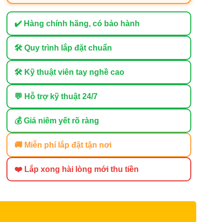
✔️ Hàng chính hãng, có bảo hành
🛠 Quy trình lắp đặt chuẩn
🛠 Kỹ thuật viên tay nghề cao
💬 Hỗ trợ kỹ thuật 24/7
💰 Giá niêm yết rõ ràng
🚚 Miễn phí lắp đặt tận nơi
❤️ Lắp xong hài lòng mới thu tiền