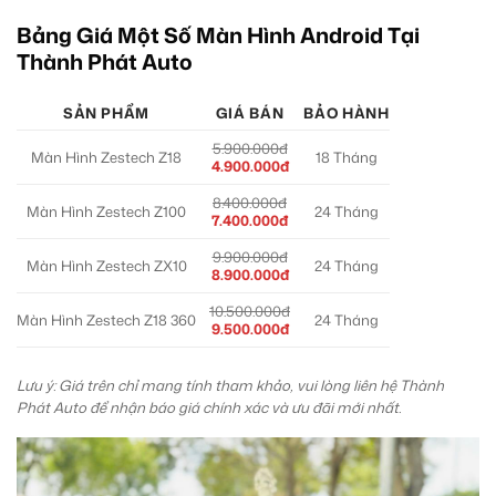
Bảng Giá Một Số Màn Hình Android Tại
Thành Phát Auto
SẢN PHẨM
GIÁ BÁN
BẢO HÀNH
5.900.000đ
Màn Hình Zestech Z18
18 Tháng
4.900.000đ
8.400.000đ
Màn Hình Zestech Z100
24 Tháng
7.400.000đ
9.900.000đ
Màn Hình Zestech ZX10
24 Tháng
8.900.000đ
10.500.000đ
Màn Hình Zestech Z18 360
24 Tháng
9.500.000đ
Lưu ý: Giá trên chỉ mang tính tham khảo, vui lòng liên hệ Thành
Phát Auto để nhận báo giá chính xác và ưu đãi mới nhất.