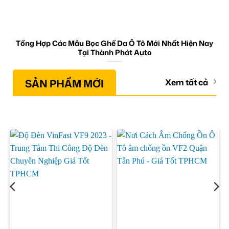
Tổng Hợp Các Mẫu Bọc Ghế Da Ô Tô Mới Nhất Hiện Nay
Tại Thành Phát Auto
SẢN PHẨM MỚI
Xem tất cả