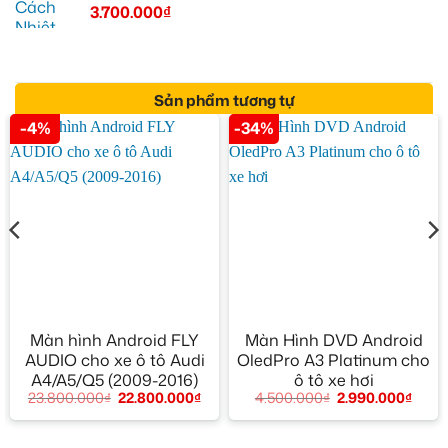
3.700.000
₫
Sản phẩm tương tự
-4%
-34%
Màn hình Android FLY
Màn Hình DVD Android
AUDIO cho xe ô tô Audi
OledPro A3 Platinum cho
A4/A5/Q5 (2009-2016)
ô tô xe hơi
23.800.000
₫
22.800.000
₫
4.500.000
₫
2.990.000
₫