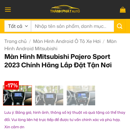
Bỏ
qua
nội
Tìm
dung
kiếm:
Trang chủ
/
Màn Hình Android Ô Tô Xe Hơi
/
Màn
Hình Android Mitsubishi
Màn Hình Mitsubishi Pajero Sport
2023 Chính Hãng Lắp Đặt Tận Nơi
-17%
Lưu ý: Bảng giá, hình ảnh, thông số kỹ thuật và quà tặng có thể thay
đổi. Vui lòng liên hệ trực tiếp để được tư vấn chính xác và phù hợp.
Xin cảm ơn