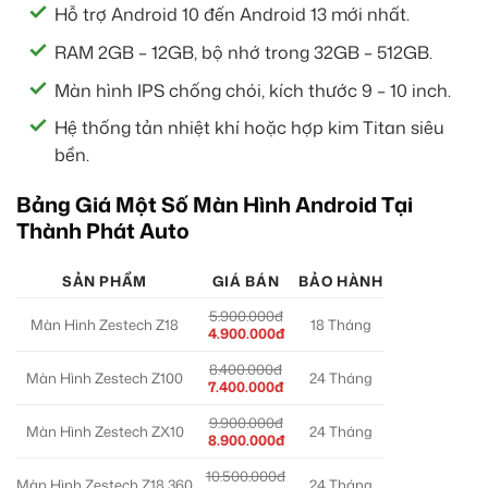
Hỗ trợ Android 10 đến Android 13 mới nhất.
RAM 2GB – 12GB, bộ nhớ trong 32GB – 512GB.
Màn hình IPS chống chói, kích thước 9 – 10 inch.
Hệ thống tản nhiệt khí hoặc hợp kim Titan siêu
bền.
Bảng Giá Một Số Màn Hình Android Tại
Thành Phát Auto
SẢN PHẨM
GIÁ BÁN
BẢO HÀNH
5.900.000đ
Màn Hình Zestech Z18
18 Tháng
4.900.000đ
8.400.000đ
Màn Hình Zestech Z100
24 Tháng
7.400.000đ
9.900.000đ
Màn Hình Zestech ZX10
24 Tháng
8.900.000đ
10.500.000đ
Màn Hình Zestech Z18 360
24 Tháng