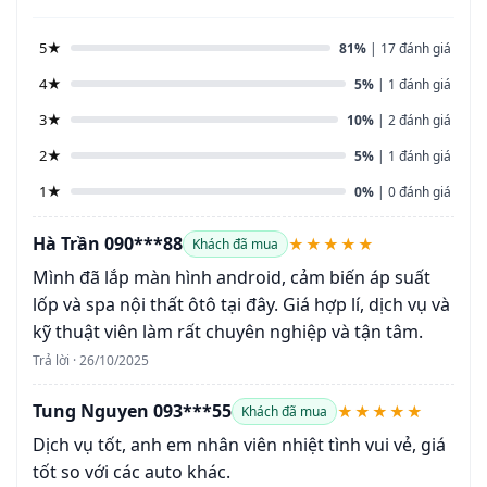
5★
81%
| 17 đánh giá
4★
5%
| 1 đánh giá
3★
10%
| 2 đánh giá
2★
5%
| 1 đánh giá
1★
0%
| 0 đánh giá
Hà Trần 090***88
★★★★★
Khách đã mua
Mình đã lắp màn hình android, cảm biến áp suất
lốp và spa nội thất ôtô tại đây. Giá hợp lí, dịch vụ và
kỹ thuật viên làm rất chuyên nghiệp và tận tâm.
Trả lời · 26/10/2025
Tung Nguyen 093***55
★★★★★
Khách đã mua
Dịch vụ tốt, anh em nhân viên nhiệt tình vui vẻ, giá
tốt so với các auto khác.