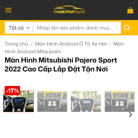
Bỏ
qua
nội
Tìm
dung
kiếm:
Trang chủ
/
Màn Hình Android Ô Tô Xe Hơi
/
Màn
Hình Android Mitsubishi
Màn Hình Mitsubishi Pajero Sport
2022 Cao Cấp Lắp Đặt Tận Nơi
-17%