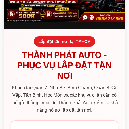
Lắp đặt tận nơi tại TP.HCM
THÀNH PHÁT AUTO -
PHỤC VỤ LẮP ĐẶT TẬN
NƠI
Khách tại Quận 7, Nhà Bè, Bình Chánh, Quận 8, Gò
Vấp, Tân Bình, Hóc Môn và các khu vực lân cận có
thể gửi thông tin xe để Thành Phát Auto kiểm tra khả
năng hỗ trợ lắp đặt tận nơi.