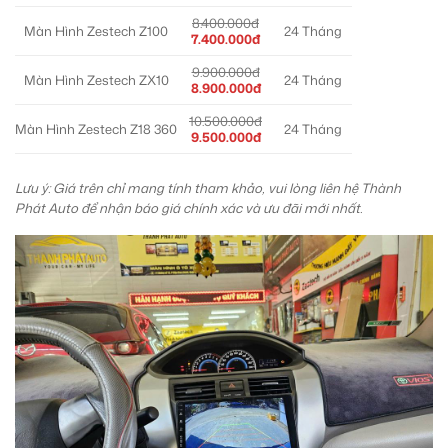
8.400.000đ
Màn Hình Zestech Z100
24 Tháng
7.400.000đ
9.900.000đ
Màn Hình Zestech ZX10
24 Tháng
8.900.000đ
10.500.000đ
Màn Hình Zestech Z18 360
24 Tháng
9.500.000đ
Lưu ý: Giá trên chỉ mang tính tham khảo, vui lòng liên hệ Thành
Phát Auto để nhận báo giá chính xác và ưu đãi mới nhất.