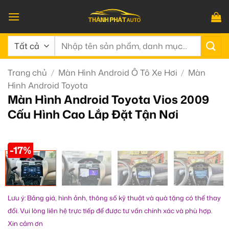
Bỏ
qua
nội
Tìm
dung
kiếm:
Trang chủ
/
Màn Hình Android Ô Tô Xe Hơi
/
Màn
Hình Android Toyota
Màn Hình Android Toyota Vios 2009
Cấu Hình Cao Lắp Đặt Tận Nơi
-17%
Lưu ý: Bảng giá, hình ảnh, thông số kỹ thuật và quà tặng có thể thay
đổi. Vui lòng liên hệ trực tiếp để được tư vấn chính xác và phù hợp.
Xin cảm ơn