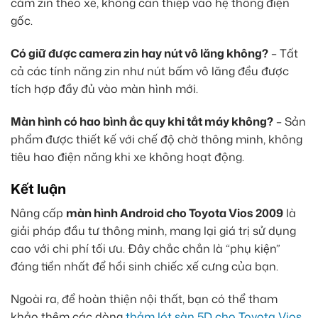
cắm zin theo xe, không can thiệp vào hệ thống điện
gốc.
Có giữ được camera zin hay nút vô lăng không?
– Tất
cả các tính năng zin như nút bấm vô lăng đều được
tích hợp đầy đủ vào màn hình mới.
Màn hình có hao bình ắc quy khi tắt máy không?
– Sản
phẩm được thiết kế với chế độ chờ thông minh, không
tiêu hao điện năng khi xe không hoạt động.
Kết luận
Nâng cấp
màn hình Android cho Toyota Vios 2009
là
giải pháp đầu tư thông minh, mang lại giá trị sử dụng
cao với chi phí tối ưu. Đây chắc chắn là “phụ kiện”
đáng tiền nhất để hồi sinh chiếc xế cưng của bạn.
Ngoài ra, để hoàn thiện nội thất, bạn có thể tham
khảo thêm các dòng
thảm lót sàn 5D cho Toyota Vios