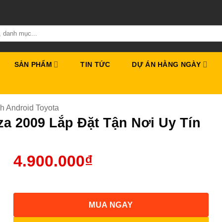
SẢN PHẨM
TIN TỨC
DỰ ÁN HẰNG NGÀY
h Android Toyota
a 2009 Lắp Đặt Tận Nơi Uy Tín
4.900.000
₫
MUA NGAY