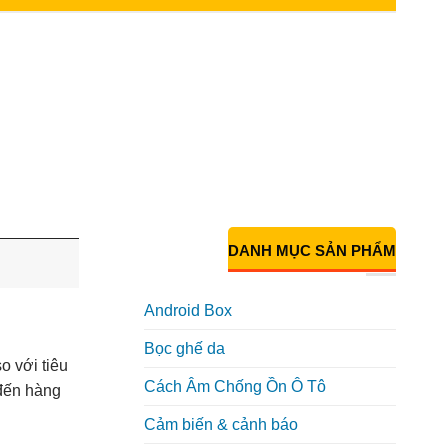
DANH MỤC SẢN PHẨM
Android Box
Bọc ghế da
o với tiêu
Cách Âm Chống Ồn Ô Tô
đến hàng
Cảm biến & cảnh báo