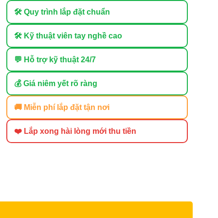
🛠 Quy trình lắp đặt chuẩn
🛠 Kỹ thuật viên tay nghề cao
💬 Hỗ trợ kỹ thuật 24/7
💰 Giá niêm yết rõ ràng
🚚 Miễn phí lắp đặt tận nơi
❤️ Lắp xong hài lòng mới thu tiền