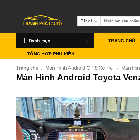
Bỏ
qua
Tìm
nội
kiếm:
dung
Danh mục
TRANG CHỦ
TỔNG HỢP PHỤ KIỆN
Trang chủ
/
Màn Hình Android Ô Tô Xe Hơi
/
Màn Hìn
Màn Hình Android Toyota Venz