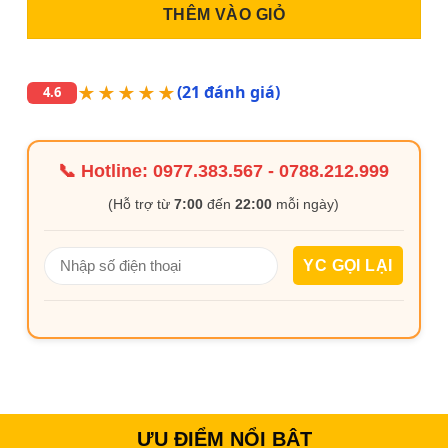
THÊM VÀO GIỎ
★★★★★
(21 đánh giá)
4.6
📞 Hotline:
0977.383.567
-
0788.212.999
(Hỗ trợ từ
7:00
đến
22:00
mỗi ngày)
ƯU ĐIỂM NỔI BẬT