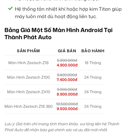
Hệ thống tản nhiệt khí hoặc hợp kim Titan giúp
máy luôn mát dù hoạt động liên tục.
Bảng Giá Một Số Màn Hình Android Tại
Thành Phát Auto
SẢN PHẨM
GIÁ BÁN
BẢO HÀNH
5.900.000đ
Màn Hình Zestech Z18
18 Tháng
4.900.000đ
8.400.000đ
Màn Hình Zestech Z100
24 Tháng
7.400.000đ
9.900.000đ
Màn Hình Zestech ZX10
24 Tháng
8.900.000đ
10.500.000đ
Màn Hình Zestech Z18 360
24 Tháng
9.500.000đ
Lưu ý: Giá trên chỉ mang tính tham khảo, vui lòng liên hệ Thành
Phát Auto để nhận báo giá chính xác và ưu đãi mới nhất.