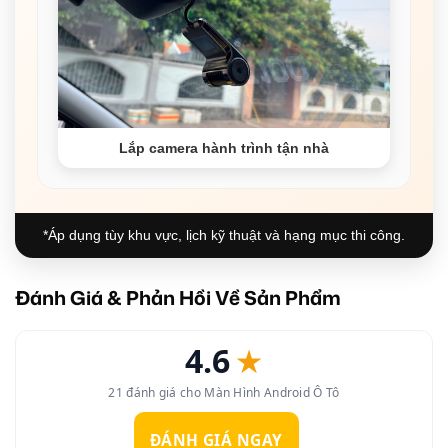
Lắp camera hành trình tận nhà
*Áp dụng tùy khu vực, lịch kỹ thuật và hạng mục thi công.
Đánh Giá & Phản Hồi Về Sản Phẩm
4.6
★
21 đánh giá cho Màn Hình Android Ô Tô
ĐÁNH GIÁ NGAY