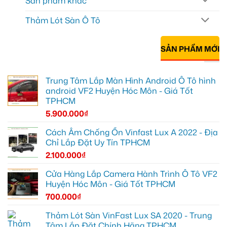
Sản phẩm khác
Thảm Lót Sàn Ô Tô
SẢN PHẨM MỚI
Trung Tâm Lắp Màn Hình Android Ô Tô hình
android VF2 Huyện Hóc Môn - Giá Tốt
TPHCM
5.900.000
₫
Cách Âm Chống Ồn Vinfast Lux A 2022 - Địa
Chỉ Lắp Đặt Uy Tín TPHCM
2.100.000
₫
Cửa Hàng Lắp Camera Hành Trình Ô Tô VF2
Huyện Hóc Môn - Giá Tốt TPHCM
700.000
₫
Thảm Lót Sàn VinFast Lux SA 2020 - Trung
Tâm Lắp Đặt Chính Hãng TPHCM