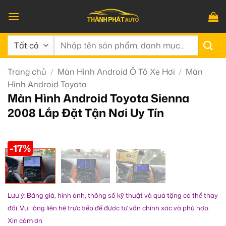
Bỏ
qua
nội
Tìm
dung
kiếm:
Trang chủ
/
Màn Hình Android Ô Tô Xe Hơi
/
Màn
Hình Android Toyota
Màn Hình Android Toyota Sienna
2008 Lắp Đặt Tận Nơi Uy Tín
-17%
Lưu ý: Bảng giá, hình ảnh, thông số kỹ thuật và quà tặng có thể thay
đổi. Vui lòng liên hệ trực tiếp để được tư vấn chính xác và phù hợp.
Xin cảm ơn