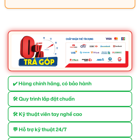
✔️ Hàng chính hãng, có bảo hành
🛠 Quy trình lắp đặt chuẩn
🛠 Kỹ thuật viên tay nghề cao
💬 Hỗ trợ kỹ thuật 24/7