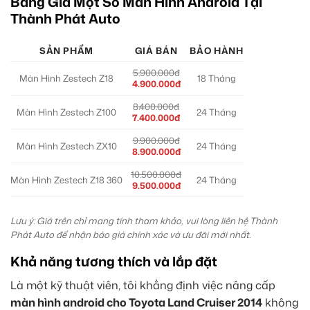
Bảng Giá Một Số Màn Hình Android Tại
Thành Phát Auto
SẢN PHẨM
GIÁ BÁN
BẢO HÀNH
5.900.000đ
Màn Hình Zestech Z18
18 Tháng
4.900.000đ
8.400.000đ
Màn Hình Zestech Z100
24 Tháng
7.400.000đ
9.900.000đ
Màn Hình Zestech ZX10
24 Tháng
8.900.000đ
10.500.000đ
Màn Hình Zestech Z18 360
24 Tháng
9.500.000đ
Lưu ý: Giá trên chỉ mang tính tham khảo, vui lòng liên hệ Thành
Phát Auto để nhận báo giá chính xác và ưu đãi mới nhất.
Khả năng tương thích và lắp đặt
Là một kỹ thuật viên, tôi khẳng định việc nâng cấp
màn hình android cho Toyota Land Cruiser 2014
không