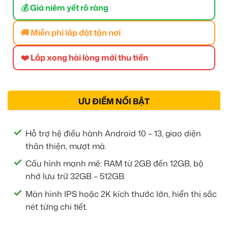
💰 Giá niêm yết rõ ràng
🚚 Miễn phí lắp đặt tận nơi
❤️ Lắp xong hài lòng mới thu tiền
ƯU ĐIỂM NỔI BẬT
Hỗ trợ hệ điều hành Android 10 – 13, giao diện
thân thiện, mượt mà.
Cấu hình mạnh mẽ: RAM từ 2GB đến 12GB, bộ
nhớ lưu trữ 32GB – 512GB.
Màn hình IPS hoặc 2K kích thước lớn, hiển thị sắc
nét từng chi tiết.