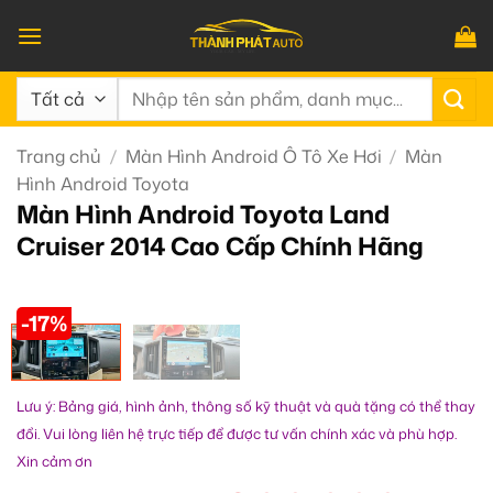
Bỏ
qua
nội
Tìm
dung
kiếm:
Trang chủ
/
Màn Hình Android Ô Tô Xe Hơi
/
Màn
Hình Android Toyota
Màn Hình Android Toyota Land
Cruiser 2014 Cao Cấp Chính Hãng
-17%
Lưu ý: Bảng giá, hình ảnh, thông số kỹ thuật và quà tặng có thể thay
đổi. Vui lòng liên hệ trực tiếp để được tư vấn chính xác và phù hợp.
Xin cảm ơn