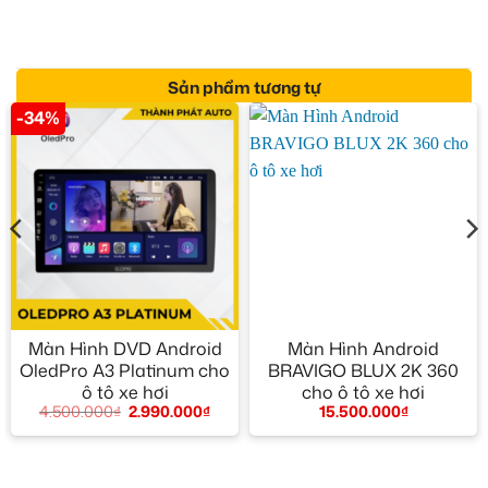
Sản phẩm tương tự
-34%
Màn Hình DVD Android
Màn Hình Android
OledPro A3 Platinum cho
BRAVIGO BLUX 2K 360
ô tô xe hơi
cho ô tô xe hơi
4.500.000
₫
2.990.000
₫
15.500.000
₫