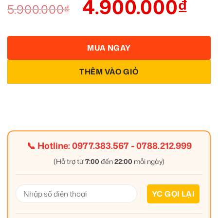
4.900.000
₫
5.900.000
₫
MUA NGAY
THÊM VÀO GIỎ
📞 Hotline:
0977.383.567
-
0788.212.999
(Hỗ trợ từ
7:00
đến
22:00
mỗi ngày)