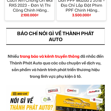
Cách Âm Chống Ồn MG
Dán PPF Mazda 2 2018 –
RX5 2023 – Đơn Vị Thi
Địa Chỉ Lắp Đặt Phim
Công Chính Hãng
PPF Chính Hãng
TPHCM
TPHCM
2.100.000
₫
3.500.000
₫
BÁO CHÍ NÓI GÌ VỀ THÀNH PHÁT
AUTO
Nhiều
trang báo và kênh truyền thông
đã nhắc đến
Thành Phát Auto qua các câu chuyện về dịch vụ,
sản phẩm và hành trình phát triển thương hiệu
trong lĩnh vực phụ kiện ô tô.