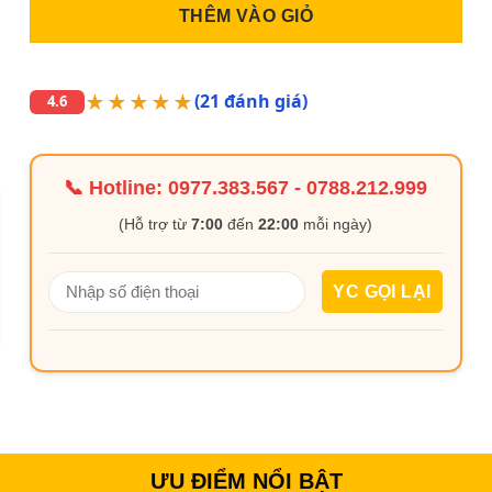
THÊM VÀO GIỎ
★★★★★
(21 đánh giá)
4.6
📞 Hotline:
0977.383.567
-
0788.212.999
(Hỗ trợ từ
7:00
đến
22:00
mỗi ngày)
ƯU ĐIỂM NỔI BẬT