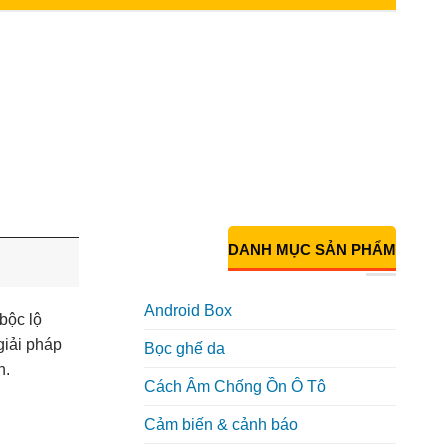
DANH MỤC SẢN PHẨM
Android Box
bộc lộ
giải pháp
Bọc ghế da
n.
Cách Âm Chống Ồn Ô Tô
Cảm biến & cảnh báo