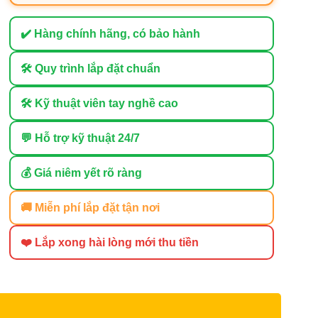
✔️ Hàng chính hãng, có bảo hành
🛠 Quy trình lắp đặt chuẩn
🛠 Kỹ thuật viên tay nghề cao
💬 Hỗ trợ kỹ thuật 24/7
💰 Giá niêm yết rõ ràng
🚚 Miễn phí lắp đặt tận nơi
❤️ Lắp xong hài lòng mới thu tiền