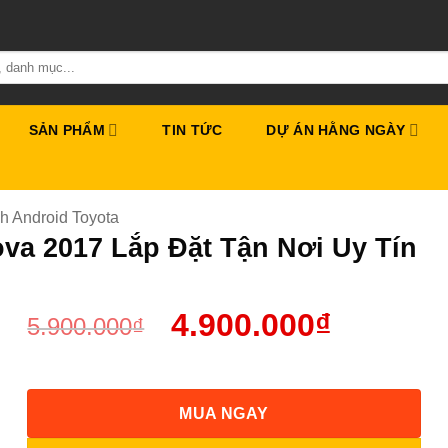
SẢN PHẨM
TIN TỨC
DỰ ÁN HẰNG NGÀY
h Android Toyota
va 2017 Lắp Đặt Tận Nơi Uy Tín
4.900.000
₫
5.900.000
₫
MUA NGAY