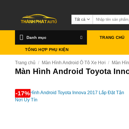
Bỏ
qua
Tìm
nội
kiếm:
dung
Danh mục
TRANG CHỦ
TỔNG HỢP PHỤ KIỆN
Trang chủ
/
Màn Hình Android Ô Tô Xe Hơi
/
Màn Hìn
Màn Hình Android Toyota Inno
-17%