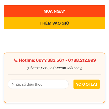
MUA NGAY
THÊM VÀO GIỎ
📞 Hotline:
0977.383.567
-
0788.212.999
(Hỗ trợ từ
7:00
đến
22:00
mỗi ngày)