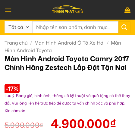
Bỏ
qua
nội
Tìm
dung
kiếm:
Trang chủ
/
Màn Hình Android Ô Tô Xe Hơi
/
Màn
Hình Android Toyota
Màn Hình Android Toyota Camry 2017
Chính Hãng Zestech Lắp Đặt Tận Nơi
-17%
Lưu ý: Bảng giá, hình ảnh, thông số kỹ thuật và quà tặng có thể thay
đổi. Vui lòng liên hệ trực tiếp để được tư vấn chính xác và phù hợp.
Xin cảm ơn
4.900.000
₫
5.900.000
₫