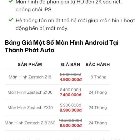
Màn hình độ phân giải từ HD đến 2K sắc nét,
chống chói IPS.
Hệ thống tản nhiệt thế hệ mới giúp màn hình hoạt
động bền bỉ, mát máy.
Bảng Giá Một Số Màn Hình Android Tại
Thành Phát Auto
SẢN PHẨM
GIÁ BÁN
BẢO HÀNH
5.900.000đ
Màn Hình Zestech Z18
18 Tháng
4.900.000đ
8.400.000đ
Màn Hình Zestech Z100
24 Tháng
7.400.000đ
9.900.000đ
Màn Hình Zestech ZX10
24 Tháng
8.900.000đ
10.500.000đ
Màn Hình Zestech Z18 360
24 Tháng
9.500.000đ