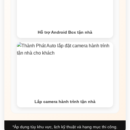
Hỗ trợ Android Box tận nhà
Lắp camera hành trình tận nhà
*Áp dụng tùy khu vực, lịch kỹ thuật và hạng mục thi công.