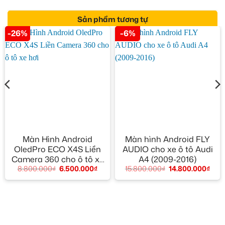
Sản phẩm tương tự
-26%
-6%
Màn Hình Android
Màn hình Android FLY
OledPro ECO X4S Liền
AUDIO cho xe ô tô Audi
Camera 360 cho ô tô xe
A4 (2009-2016)
8.800.000
₫
6.500.000
₫
15.800.000
₫
14.800.000
₫
hơi