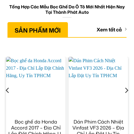
Tổng Hợp Các Mẫu Bọc Ghế Da Ô Tô Mới Nhất Hiện Nay
Tại Thành Phát Auto
SẢN PHẨM MỚI
Xem tất cả
Bọc ghế da Honda
Dán Phim Cách Nhiệt
p
Accord 2017 – Địa Chỉ
Vinfast VF3 2026 – Địa
M
Lắp Đặt Chính Hãng, Uy
Chỉ Lắp Đặt Uy Tín