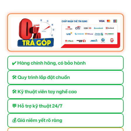
✔️ Hàng chính hãng, có bảo hành
🛠 Quy trình lắp đặt chuẩn
🛠 Kỹ thuật viên tay nghề cao
💬 Hỗ trợ kỹ thuật 24/7
💰 Giá niêm yết rõ ràng