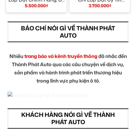
Tín TPHCM
TPHCM
5.500.000
₫
3.700.000
₫
BÁO CHÍ NÓI GÌ VỀ THÀNH PHÁT
AUTO
Nhiều
trang báo và kênh truyền thông
đã nhắc đến
Thành Phát Auto qua các câu chuyện về dịch vụ,
sản phẩm và hành trình phát triển thương hiệu
trong lĩnh vực phụ kiện ô tô.
KHÁCH HÀNG NÓI GÌ VỀ THÀNH
PHÁT AUTO