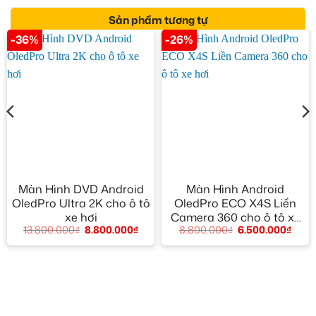
Sản phẩm tương tự
-36%
-26%
Màn Hình DVD Android
Màn Hình Android
OledPro Ultra 2K cho ô tô
OledPro ECO X4S Liền
xe hơi
Camera 360 cho ô tô xe
13.800.000
₫
8.800.000
₫
8.800.000
₫
6.500.000
₫
hơi