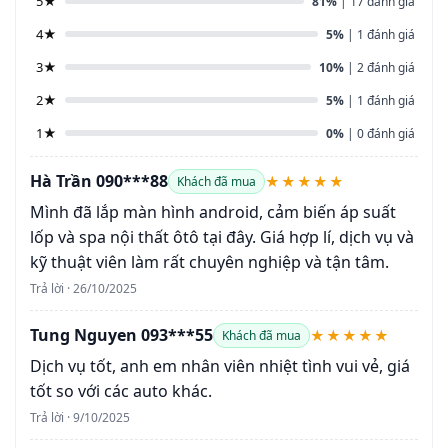
5★
81%
| 17 đánh giá
4★
5%
| 1 đánh giá
3★
10%
| 2 đánh giá
2★
5%
| 1 đánh giá
1★
0%
| 0 đánh giá
Hà Trần 090***88
★★★★★
Khách đã mua
Mình đã lắp màn hình android, cảm biến áp suất
lốp và spa nội thất ôtô tại đây. Giá hợp lí, dịch vụ và
kỹ thuật viên làm rất chuyên nghiệp và tận tâm.
Trả lời · 26/10/2025
Tung Nguyen 093***55
★★★★★
Khách đã mua
Dịch vụ tốt, anh em nhân viên nhiệt tình vui vẻ, giá
tốt so với các auto khác.
Trả lời · 9/10/2025