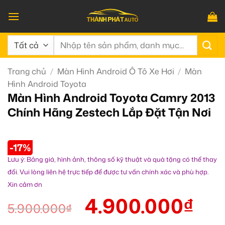
Bỏ
qua
nội
Tìm
dung
kiếm:
Trang chủ
/
Màn Hình Android Ô Tô Xe Hơi
/
Màn
Hình Android Toyota
Màn Hình Android Toyota Camry 2013
Chính Hãng Zestech Lắp Đặt Tận Nơi
-17%
Lưu ý: Bảng giá, hình ảnh, thông số kỹ thuật và quà tặng có thể thay
đổi. Vui lòng liên hệ trực tiếp để được tư vấn chính xác và phù hợp.
Xin cảm ơn
4.900.000
₫
5.900.000
₫