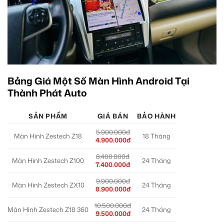
Bảng Giá Một Số Màn Hình Android Tại
Thành Phát Auto
SẢN PHẨM
GIÁ BÁN
BẢO HÀNH
5.900.000đ
Màn Hình Zestech Z18
18 Tháng
4.900.000đ
8.400.000đ
Màn Hình Zestech Z100
24 Tháng
7.400.000đ
9.900.000đ
Màn Hình Zestech ZX10
24 Tháng
8.900.000đ
10.500.000đ
Màn Hình Zestech Z18 360
24 Tháng
9.500.000đ