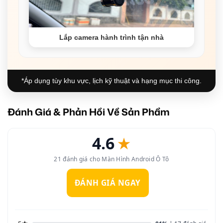
Lắp camera hành trình tận nhà
*Áp dụng tùy khu vực, lịch kỹ thuật và hạng mục thi công.
Đánh Giá & Phản Hồi Về Sản Phẩm
4.6
★
21 đánh giá cho Màn Hình Android Ô Tô
ĐÁNH GIÁ NGAY