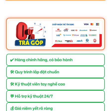
✔️ Hàng chính hãng, có bảo hành
🛠 Quy trình lắp đặt chuẩn
🛠 Kỹ thuật viên tay nghề cao
💬 Hỗ trợ kỹ thuật 24/7
💰 Giá niêm yết rõ ràng