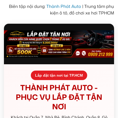
Biên tập nội dung:
Thành Phát Auto
| Trung tâm phụ
kiện ô tô, đồ chơi xe hơi TPHCM
Lắp đặt tận nơi tại TP.HCM
THÀNH PHÁT AUTO -
PHỤC VỤ LẮP ĐẶT TẬN
NƠI
Khách tại Quận 7, Nhà Bè, Bình Chánh, Quận 8, Gò