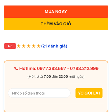
MUA NGAY
THÊM VÀO GIỎ
★★★★★
(21 đánh giá)
4.6
📞 Hotline:
0977.383.567
-
0788.212.999
(Hỗ trợ từ
7:00
đến
22:00
mỗi ngày)