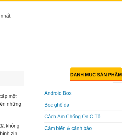
 nhất.
DANH MỤC SẢN PHẨM
Android Box
 cấp một
 đến những
Bọc ghế da
Cách Âm Chống Ồn Ô Tô
 đã không
Cảm biến & cảnh báo
hình zin