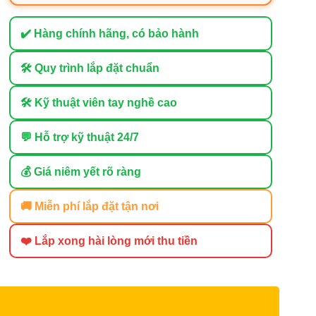
✔️ Hàng chính hãng, có bảo hành
🛠 Quy trình lắp đặt chuẩn
🛠 Kỹ thuật viên tay nghề cao
💬 Hỗ trợ kỹ thuật 24/7
💰 Giá niêm yết rõ ràng
🚚 Miễn phí lắp đặt tận nơi
❤️ Lắp xong hài lòng mới thu tiền