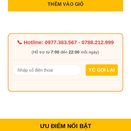
THÊM VÀO GIỎ
📞 Hotline:
0977.383.567
-
0788.212.999
(Hỗ trợ từ
7:00
đến
22:00
mỗi ngày)
ƯU ĐIỂM NỔI BẬT