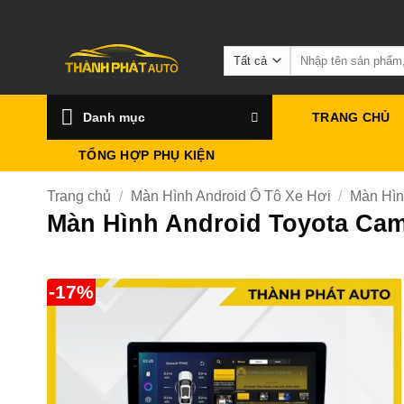
Bỏ
qua
Tìm
nội
kiếm:
dung
Danh mục
TRANG CHỦ
TỔNG HỢP PHỤ KIỆN
Trang chủ
/
Màn Hình Android Ô Tô Xe Hơi
/
Màn Hìn
Màn Hình Android Toyota Cam
-17%