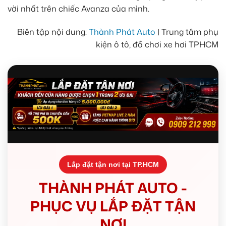
vời nhất trên chiếc Avanza của mình.
Biên tập nội dung:
Thành Phát Auto
| Trung tâm phụ
kiện ô tô, đồ chơi xe hơi TPHCM
Lắp đặt tận nơi tại TP.HCM
THÀNH PHÁT AUTO -
PHỤC VỤ LẮP ĐẶT TẬN
NƠI