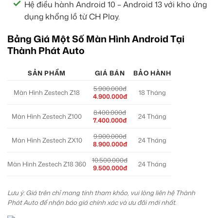
Hệ điều hành Android 10 – Android 13 với kho ứng
dụng khổng lồ từ CH Play.
Bảng Giá Một Số Màn Hình Android Tại
Thành Phát Auto
SẢN PHẨM
GIÁ BÁN
BẢO HÀNH
5.900.000đ
Màn Hình Zestech Z18
18 Tháng
4.900.000đ
8.400.000đ
Màn Hình Zestech Z100
24 Tháng
7.400.000đ
9.900.000đ
Màn Hình Zestech ZX10
24 Tháng
8.900.000đ
10.500.000đ
Màn Hình Zestech Z18 360
24 Tháng
9.500.000đ
Lưu ý: Giá trên chỉ mang tính tham khảo, vui lòng liên hệ Thành
Phát Auto để nhận báo giá chính xác và ưu đãi mới nhất.