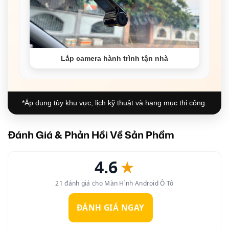
Lắp camera hành trình tận nhà
*Áp dụng tùy khu vực, lịch kỹ thuật và hạng mục thi công.
Đánh Giá & Phản Hồi Về Sản Phẩm
4.6
★
21 đánh giá cho Màn Hình Android Ô Tô
ĐÁNH GIÁ NGAY