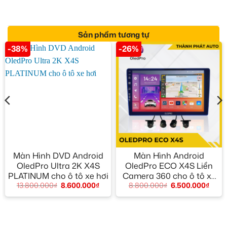
Sản phẩm tương tự
-38%
-26%
Màn Hình DVD Android
Màn Hình Android
OledPro Ultra 2K X4S
OledPro ECO X4S Liền
PLATINUM cho ô tô xe hơi
Camera 360 cho ô tô xe
13.800.000
₫
8.600.000
₫
8.800.000
₫
6.500.000
₫
hơi