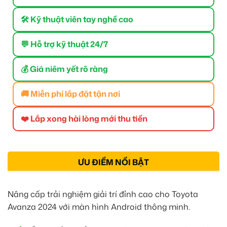
🛠 Kỹ thuật viên tay nghề cao
💬 Hỗ trợ kỹ thuật 24/7
💰 Giá niêm yết rõ ràng
🚚 Miễn phí lắp đặt tận nơi
❤️ Lắp xong hài lòng mới thu tiền
ƯU ĐIỂM NỔI BẬT
Nâng cấp trải nghiệm giải trí đỉnh cao cho Toyota
Avanza 2024 với màn hình Android thông minh.