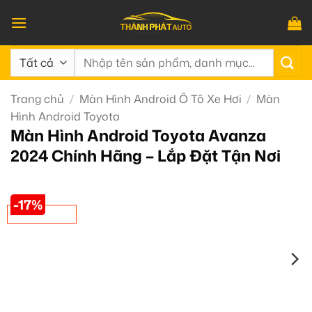
Bỏ
qua
nội
Tìm
dung
kiếm:
Trang chủ
/
Màn Hình Android Ô Tô Xe Hơi
/
Màn
Hình Android Toyota
Màn Hình Android Toyota Avanza
2024 Chính Hãng – Lắp Đặt Tận Nơi
-17%