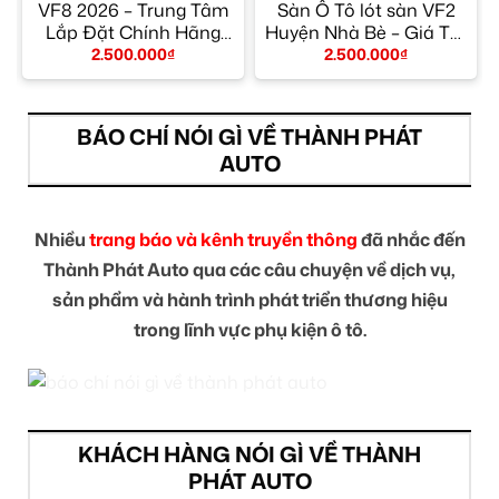
VF8 2026 – Trung Tâm
Sàn Ô Tô lót sàn VF2
Lắp Đặt Chính Hãng
Huyện Nhà Bè – Giá Tốt
TPHCM
TPHCM
2.500.000
₫
2.500.000
₫
BÁO CHÍ NÓI GÌ VỀ THÀNH PHÁT
AUTO
Nhiều
trang báo và kênh truyền thông
đã nhắc đến
Thành Phát Auto qua các câu chuyện về dịch vụ,
sản phẩm và hành trình phát triển thương hiệu
trong lĩnh vực phụ kiện ô tô.
KHÁCH HÀNG NÓI GÌ VỀ THÀNH
PHÁT AUTO