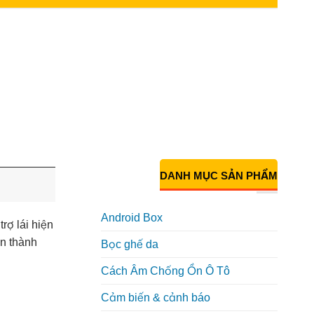
DANH MỤC SẢN PHẨM
Android Box
rợ lái hiện
n thành
Bọc ghế da
Cách Âm Chống Ồn Ô Tô
Cảm biến & cảnh báo