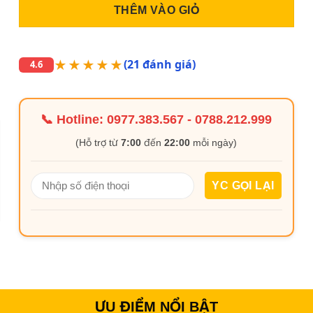
THÊM VÀO GIỎ
★★★★★
(21 đánh giá)
4.6
📞 Hotline:
0977.383.567
-
0788.212.999
(Hỗ trợ từ
7:00
đến
22:00
mỗi ngày)
ƯU ĐIỂM NỔI BẬT