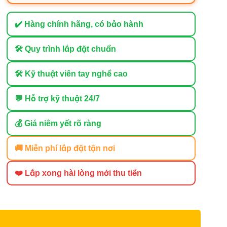
✔️ Hàng chính hãng, có bảo hành
🛠 Quy trình lắp đặt chuẩn
🛠 Kỹ thuật viên tay nghề cao
💬 Hỗ trợ kỹ thuật 24/7
💰 Giá niêm yết rõ ràng
🚚 Miễn phí lắp đặt tận nơi
❤️ Lắp xong hài lòng mới thu tiền