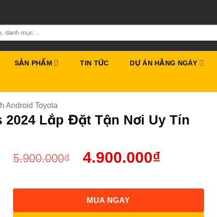
SẢN PHẨM
TIN TỨC
DỰ ÁN HẰNG NGÀY
h Android Toyota
s 2024 Lắp Đặt Tận Nơi Uy Tín
4.900.000
₫
5.900.000
₫
MUA NGAY