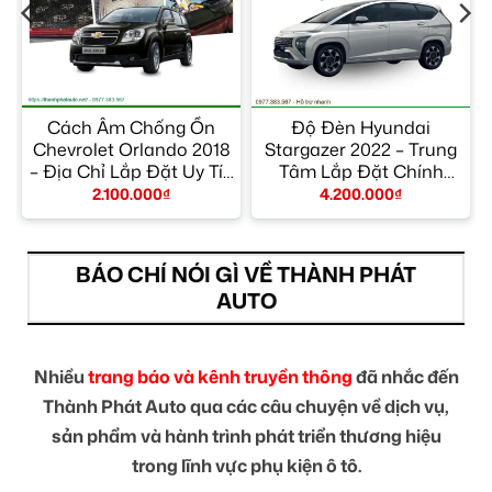
Cách Âm Chống Ồn
Độ Đèn Hyundai
Chevrolet Orlando 2018
Stargazer 2022 – Trung
– Địa Chỉ Lắp Đặt Uy Tín
Tâm Lắp Đặt Chính
TPHCM
Hãng Giá Tốt TPHCM
2.100.000
₫
4.200.000
₫
BÁO CHÍ NÓI GÌ VỀ THÀNH PHÁT
AUTO
Nhiều
trang báo và kênh truyền thông
đã nhắc đến
Thành Phát Auto qua các câu chuyện về dịch vụ,
sản phẩm và hành trình phát triển thương hiệu
trong lĩnh vực phụ kiện ô tô.