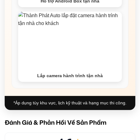
Hỗ trợ Android Box tận nhà
Lắp camera hành trình tận nhà
*Áp dụng tùy khu vực, lịch kỹ thuật và hạng mục thi công.
Đánh Giá & Phản Hồi Về Sản Phẩm