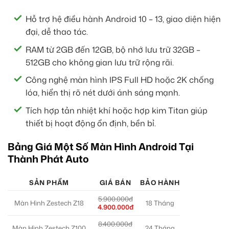
Hỗ trợ hệ điều hành Android 10 – 13, giao diện hiện
đại, dễ thao tác.
RAM từ 2GB đến 12GB, bộ nhớ lưu trữ 32GB –
512GB cho không gian lưu trữ rộng rãi.
Công nghệ màn hình IPS Full HD hoặc 2K chống
lóa, hiển thị rõ nét dưới ánh sáng mạnh.
Tích hợp tản nhiệt khí hoặc hợp kim Titan giúp
thiết bị hoạt động ổn định, bền bỉ.
Bảng Giá Một Số Màn Hình Android Tại
Thành Phát Auto
SẢN PHẨM
GIÁ BÁN
BẢO HÀNH
5.900.000đ
Màn Hình Zestech Z18
18 Tháng
4.900.000đ
8.400.000đ
Màn Hình Zestech Z100
24 Tháng