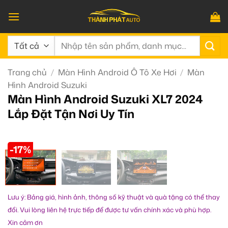
Bỏ
qua
nội
Tìm
dung
kiếm:
Trang chủ
/
Màn Hình Android Ô Tô Xe Hơi
/
Màn
Hình Android Suzuki
Màn Hình Android Suzuki XL7 2024
Lắp Đặt Tận Nơi Uy Tín
-17%
Lưu ý: Bảng giá, hình ảnh, thông số kỹ thuật và quà tặng có thể thay
đổi. Vui lòng liên hệ trực tiếp để được tư vấn chính xác và phù hợp.
Xin cảm ơn