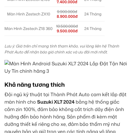
7.400.000đ
9.900.000đ
Màn Hình Zestech ZX10
24 Tháng
8.900.000đ
10.500.000đ
Màn Hình Zestech Z18 360
24 Tháng
9.500.000đ
Lưu ý: Giá trên chỉ mang tính tham khảo, vui lòng liên hệ Thành
Phát Auto để nhận báo giá chính xác và ưu đãi mới nhất.
Khả năng tương thích
Đội ngũ kỹ thuật tại Thành Phát Auto cam kết lắp đặt
màn hình cho
Suzuki XL7 2024
bằng hệ thống giắc
cắm zin 100%, đảm bảo không cắt trích dây điện ảnh
hưởng đến bảo hành hãng. Sản phẩm đi kèm mặt
dưỡng thiết kế riêng cho xe, đảm bảo thẩm mỹ như
nguyên bản và giữ trọn vẹn các tính năng vô lăng.