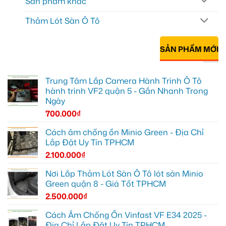
Sản phẩm khác
Thảm Lót Sàn Ô Tô
SẢN PHẨM MỚI
Trung Tâm Lắp Camera Hành Trình Ô Tô
hành trình VF2 quận 5 - Gắn Nhanh Trong
Ngày
700.000
₫
Cách âm chống ồn Minio Green - Địa Chỉ
Lắp Đặt Uy Tín TPHCM
2.100.000
₫
Nơi Lắp Thảm Lót Sàn Ô Tô lót sàn Minio
Green quận 8 - Giá Tốt TPHCM
2.500.000
₫
Cách Âm Chống Ồn Vinfast VF E34 2025 -
Địa Chỉ Lắp Đặt Uy Tín TPHCM