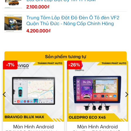
2.100.000
₫
Trung Tâm Lắp Đặt Độ Đèn Ô Tô đèn VF2
Quận Thủ Đức - Nâng Cấp Chính Hãng
4.200.000
₫
Sản phẩm tương tự
-7%
-26%
Màn Hình Android
Màn Hình Android