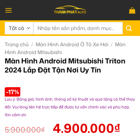
Bỏ
qua
nội
Tìm
dung
kiếm:
Trang chủ
/
Màn Hình Android Ô Tô Xe Hơi
/
Màn
Hình Android Mitsubishi
Màn Hình Android Mitsubishi Triton
2024 Lắp Đặt Tận Nơi Uy Tín
-17%
Lưu ý: Bảng giá, hình ảnh, thông số kỹ thuật và quà tặng có thể thay
đổi. Vui lòng liên hệ trực tiếp để được tư vấn chính xác và phù hợp.
Xin cảm ơn
4.900.000
₫
5.900.000
₫