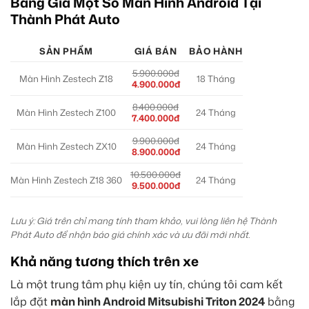
Bảng Giá Một Số Màn Hình Android Tại
Thành Phát Auto
SẢN PHẨM
GIÁ BÁN
BẢO HÀNH
5.900.000đ
Màn Hình Zestech Z18
18 Tháng
4.900.000đ
8.400.000đ
Màn Hình Zestech Z100
24 Tháng
7.400.000đ
9.900.000đ
Màn Hình Zestech ZX10
24 Tháng
8.900.000đ
10.500.000đ
Màn Hình Zestech Z18 360
24 Tháng
9.500.000đ
Lưu ý: Giá trên chỉ mang tính tham khảo, vui lòng liên hệ Thành
Phát Auto để nhận báo giá chính xác và ưu đãi mới nhất.
Khả năng tương thích trên xe
Là một trung tâm phụ kiện uy tín, chúng tôi cam kết
lắp đặt
màn hình Android Mitsubishi Triton 2024
bằng