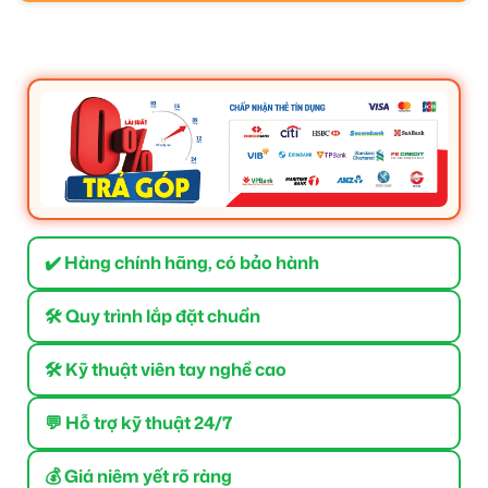
✔️ Hàng chính hãng, có bảo hành
🛠 Quy trình lắp đặt chuẩn
🛠 Kỹ thuật viên tay nghề cao
💬 Hỗ trợ kỹ thuật 24/7
💰 Giá niêm yết rõ ràng