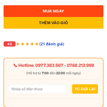
MUA NGAY
THÊM VÀO GIỎ
★★★★★
(21 đánh giá)
4.6
📞 Hotline:
0977.383.567
-
0788.212.999
(Hỗ trợ từ
7:00
đến
22:00
mỗi ngày)