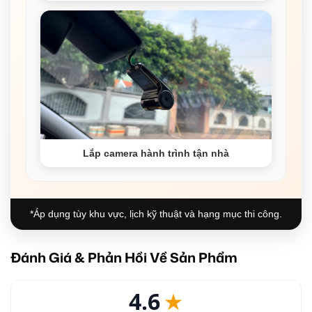
Lắp camera hành trình tận nhà
*Áp dụng tùy khu vực, lịch kỹ thuật và hạng mục thi công.
Đánh Giá & Phản Hồi Về Sản Phẩm
4.6
★