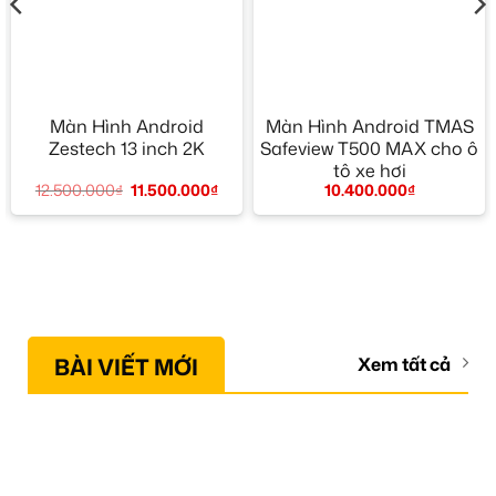
Màn Hình Android
Màn Hình Android TMAS
Zestech 13 inch 2K
Safeview T500 MAX cho ô
tô xe hơi
12.500.000
₫
11.500.000
₫
10.400.000
₫
BÀI VIẾT MỚI
Xem tất cả