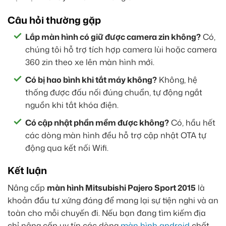
Câu hỏi thường gặp
Lắp màn hình có giữ được camera zin không?
Có,
chúng tôi hỗ trợ tích hợp camera lùi hoặc camera
360 zin theo xe lên màn hình mới.
Có bị hao bình khi tắt máy không?
Không, hệ
thống được đấu nối đúng chuẩn, tự động ngắt
nguồn khi tắt khóa điện.
Có cập nhật phần mềm được không?
Có, hầu hết
các dòng màn hình đều hỗ trợ cập nhật OTA tự
động qua kết nối Wifi.
Kết luận
Nâng cấp
màn hình Mitsubishi Pajero Sport 2015
là
khoản đầu tư xứng đáng để mang lại sự tiện nghi và an
toàn cho mỗi chuyến đi. Nếu bạn đang tìm kiếm địa
chỉ nâng cấp uy tín các dòng
màn hình android
chất