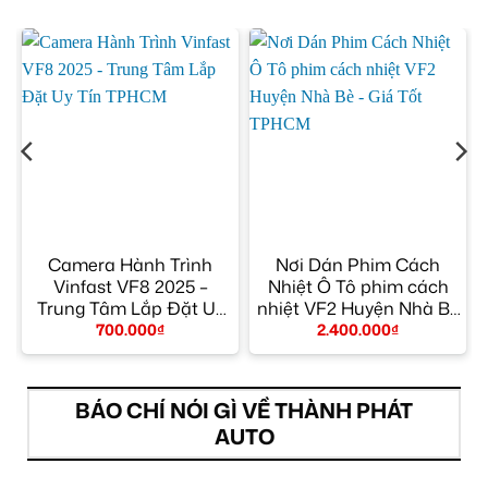
Camera Hành Trình
Nơi Dán Phim Cách
a
Vinfast VF8 2025 –
Nhiệt Ô Tô phim cách
Trung Tâm Lắp Đặt Uy
nhiệt VF2 Huyện Nhà Bè
Tín TPHCM
– Giá Tốt TPHCM
700.000
₫
2.400.000
₫
BÁO CHÍ NÓI GÌ VỀ THÀNH PHÁT
AUTO