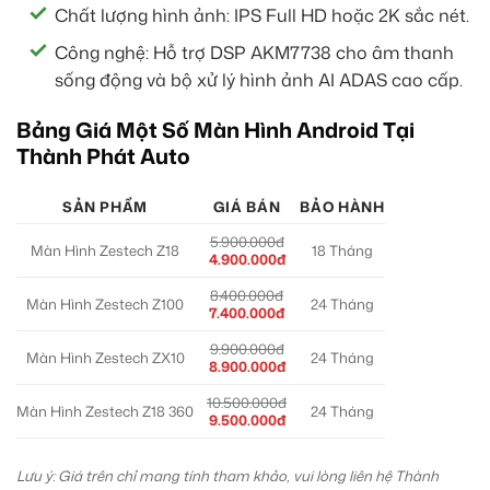
Chất lượng hình ảnh: IPS Full HD hoặc 2K sắc nét.
Công nghệ: Hỗ trợ DSP AKM7738 cho âm thanh
sống động và bộ xử lý hình ảnh AI ADAS cao cấp.
Bảng Giá Một Số Màn Hình Android Tại
Thành Phát Auto
SẢN PHẨM
GIÁ BÁN
BẢO HÀNH
5.900.000đ
Màn Hình Zestech Z18
18 Tháng
4.900.000đ
8.400.000đ
Màn Hình Zestech Z100
24 Tháng
7.400.000đ
9.900.000đ
Màn Hình Zestech ZX10
24 Tháng
8.900.000đ
10.500.000đ
Màn Hình Zestech Z18 360
24 Tháng
9.500.000đ
Lưu ý: Giá trên chỉ mang tính tham khảo, vui lòng liên hệ Thành