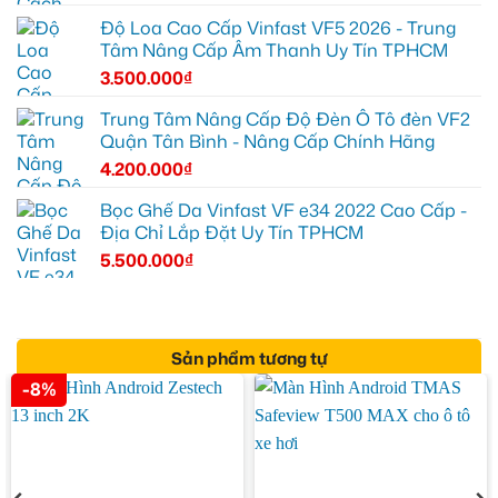
Độ Loa Cao Cấp Vinfast VF5 2026 - Trung
Tâm Nâng Cấp Âm Thanh Uy Tín TPHCM
3.500.000
₫
Trung Tâm Nâng Cấp Độ Đèn Ô Tô đèn VF2
Quận Tân Bình - Nâng Cấp Chính Hãng
4.200.000
₫
Bọc Ghế Da Vinfast VF e34 2022 Cao Cấp -
Địa Chỉ Lắp Đặt Uy Tín TPHCM
5.500.000
₫
Sản phẩm tương tự
-8%