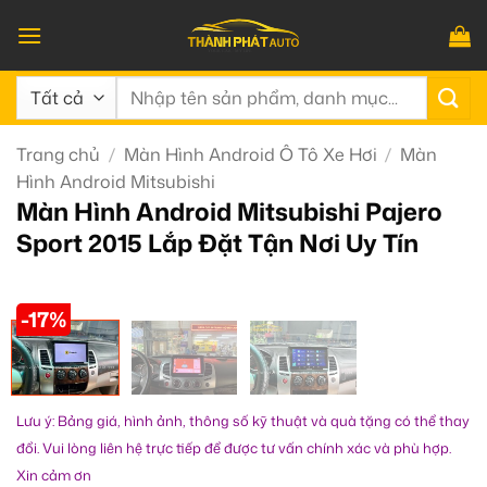
Bỏ
qua
nội
Tìm
dung
kiếm:
Trang chủ
/
Màn Hình Android Ô Tô Xe Hơi
/
Màn
Hình Android Mitsubishi
Màn Hình Android Mitsubishi Pajero
Sport 2015 Lắp Đặt Tận Nơi Uy Tín
-17%
Lưu ý: Bảng giá, hình ảnh, thông số kỹ thuật và quà tặng có thể thay
đổi. Vui lòng liên hệ trực tiếp để được tư vấn chính xác và phù hợp.
Xin cảm ơn