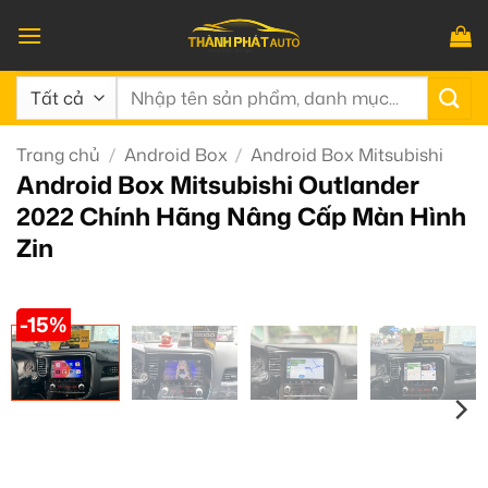
Bỏ
qua
nội
Tìm
dung
kiếm:
Trang chủ
/
Android Box
/
Android Box Mitsubishi
Android Box Mitsubishi Outlander
2022 Chính Hãng Nâng Cấp Màn Hình
Zin
-15%