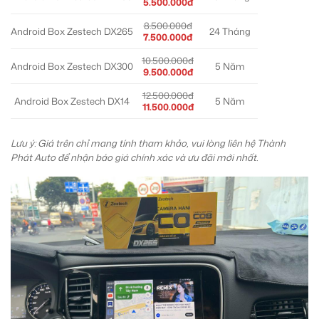
5.500.000đ
8.500.000đ
Android Box Zestech DX265
24 Tháng
7.500.000đ
10.500.000đ
Android Box Zestech DX300
5 Năm
9.500.000đ
12.500.000đ
Android Box Zestech DX14
5 Năm
11.500.000đ
Lưu ý: Giá trên chỉ mang tính tham khảo, vui lòng liên hệ Thành
Phát Auto để nhận báo giá chính xác và ưu đãi mới nhất.