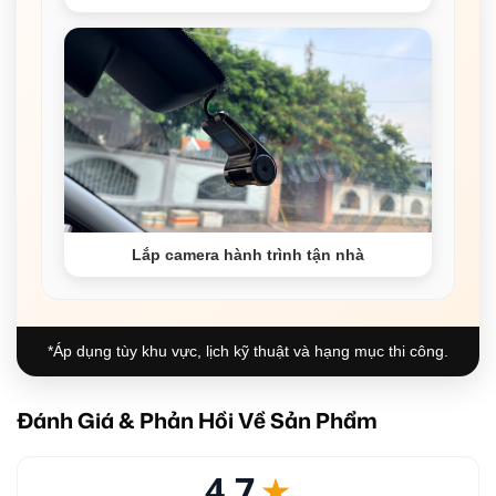
Lắp camera hành trình tận nhà
*Áp dụng tùy khu vực, lịch kỹ thuật và hạng mục thi công.
Đánh Giá & Phản Hồi Về Sản Phẩm
4.7
★