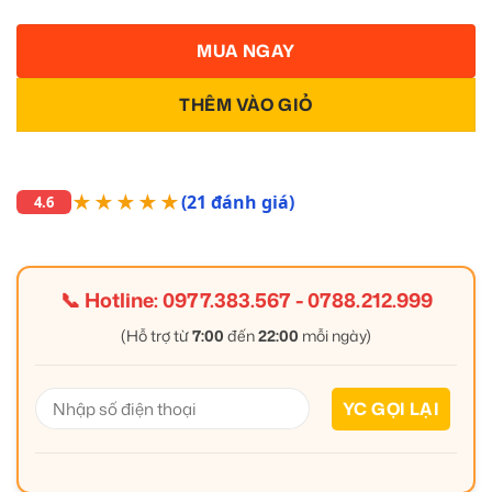
MUA NGAY
THÊM VÀO GIỎ
★★★★★
(21 đánh giá)
4.6
📞 Hotline:
0977.383.567
-
0788.212.999
(Hỗ trợ từ
7:00
đến
22:00
mỗi ngày)