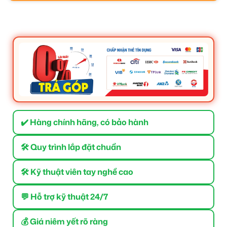
✔️ Hàng chính hãng, có bảo hành
🛠 Quy trình lắp đặt chuẩn
🛠 Kỹ thuật viên tay nghề cao
💬 Hỗ trợ kỹ thuật 24/7
💰 Giá niêm yết rõ ràng