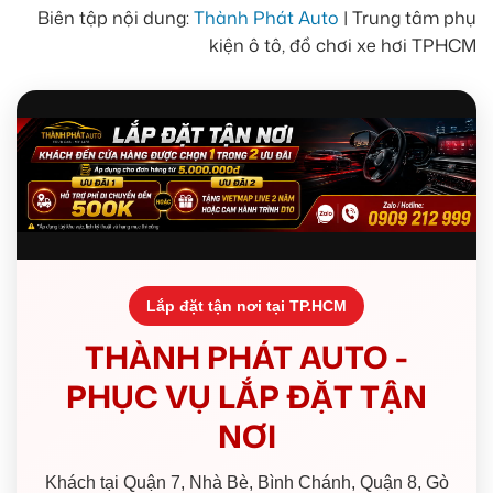
Biên tập nội dung:
Thành Phát Auto
| Trung tâm phụ
kiện ô tô, đồ chơi xe hơi TPHCM
Lắp đặt tận nơi tại TP.HCM
THÀNH PHÁT AUTO -
PHỤC VỤ LẮP ĐẶT TẬN
NƠI
Khách tại Quận 7, Nhà Bè, Bình Chánh, Quận 8, Gò