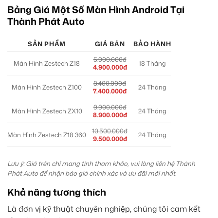
Bảng Giá Một Số Màn Hình Android Tại
Thành Phát Auto
SẢN PHẨM
GIÁ BÁN
BẢO HÀNH
5.900.000đ
Màn Hình Zestech Z18
18 Tháng
4.900.000đ
8.400.000đ
Màn Hình Zestech Z100
24 Tháng
7.400.000đ
9.900.000đ
Màn Hình Zestech ZX10
24 Tháng
8.900.000đ
10.500.000đ
Màn Hình Zestech Z18 360
24 Tháng
9.500.000đ
Lưu ý: Giá trên chỉ mang tính tham khảo, vui lòng liên hệ Thành
Phát Auto để nhận báo giá chính xác và ưu đãi mới nhất.
Khả năng tương thích
Là đơn vị kỹ thuật chuyên nghiệp, chúng tôi cam kết