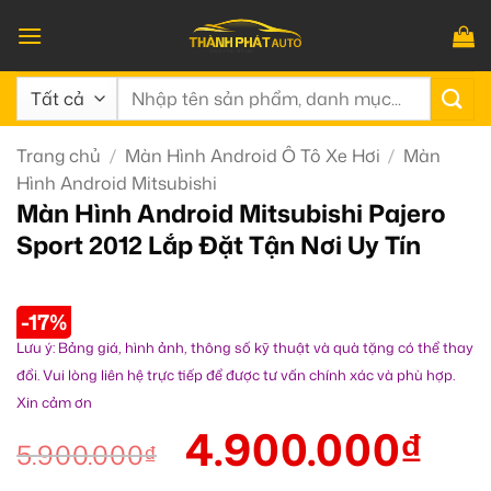
Bỏ
qua
nội
Tìm
dung
kiếm:
Trang chủ
/
Màn Hình Android Ô Tô Xe Hơi
/
Màn
Hình Android Mitsubishi
Màn Hình Android Mitsubishi Pajero
Sport 2012 Lắp Đặt Tận Nơi Uy Tín
-17%
Lưu ý: Bảng giá, hình ảnh, thông số kỹ thuật và quà tặng có thể thay
đổi. Vui lòng liên hệ trực tiếp để được tư vấn chính xác và phù hợp.
Xin cảm ơn
4.900.000
₫
5.900.000
₫