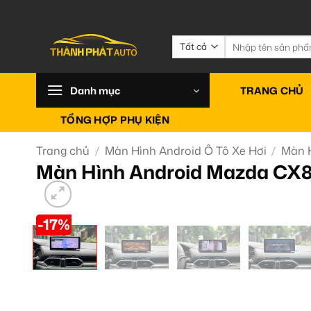
Bỏ
qua
nội
Tìm
kiếm:
dung
Danh mục
TRANG CHỦ
TỔNG HỢP PHỤ KIỆN
Trang chủ
/
Màn Hình Android Ô Tô Xe Hơi
/
Màn 
Màn Hình Android Mazda CX8
-17%