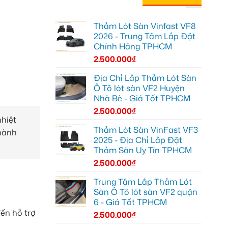
Thảm Lót Sàn Vinfast VF8
2026 - Trung Tâm Lắp Đặt
Chính Hãng TPHCM
2.500.000
₫
Địa Chỉ Lắp Thảm Lót Sàn
Ô Tô lót sàn VF2 Huyện
Nhà Bè - Giá Tốt TPHCM
2.500.000
₫
hiệt
Thảm Lót Sàn VinFast VF3
 hành
2025 - Địa Chỉ Lắp Đặt
Thảm Sàn Uy Tín TPHCM
2.500.000
₫
Trung Tâm Lắp Thảm Lót
Sàn Ô Tô lót sàn VF2 quận
6 - Giá Tốt TPHCM
ến hỗ trợ
2.500.000
₫