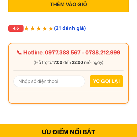
THÊM VÀO GIỎ
★★★★★
(21 đánh giá)
4.6
📞 Hotline:
0977.383.567
-
0788.212.999
(Hỗ trợ từ
7:00
đến
22:00
mỗi ngày)
ƯU ĐIỂM NỔI BẬT