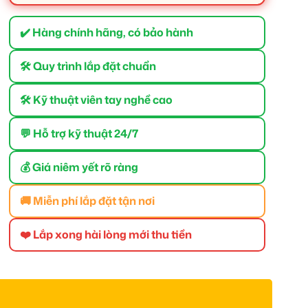
✔️ Hàng chính hãng, có bảo hành
🛠 Quy trình lắp đặt chuẩn
🛠 Kỹ thuật viên tay nghề cao
💬 Hỗ trợ kỹ thuật 24/7
💰 Giá niêm yết rõ ràng
🚚 Miễn phí lắp đặt tận nơi
❤️ Lắp xong hài lòng mới thu tiền