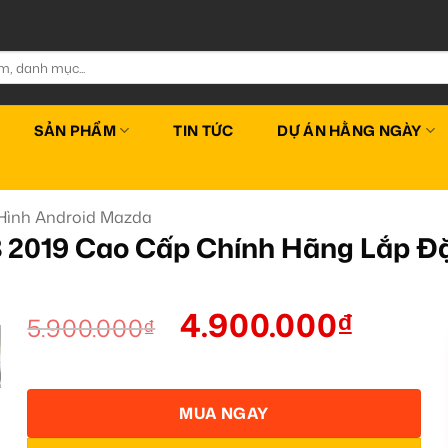
SẢN PHẨM
TIN TỨC
DỰ ÁN HẰNG NGÀY
Hình Android Mazda
 2019 Cao Cấp Chính Hãng Lắp Đặ
4.900.000
₫
5.900.000
₫
MUA NGAY