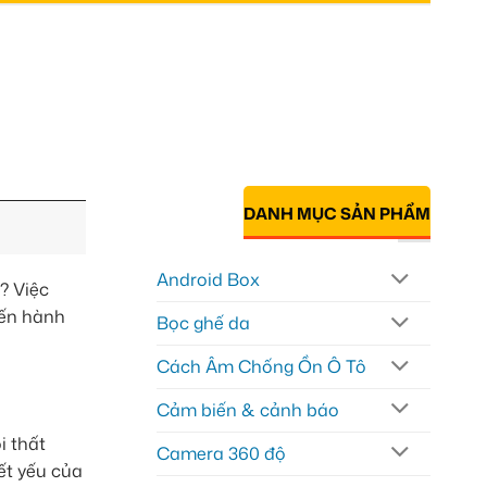
DANH MỤC SẢN PHẨM
Android Box
? Việc
yến hành
Bọc ghế da
Cách Âm Chống Ồn Ô Tô
Cảm biến & cảnh báo
i thất
Camera 360 độ
iết yếu của