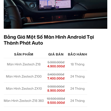
Bảng Giá Một Số Màn Hình Android Tại
Thành Phát Auto
SẢN PHẨM
GIÁ BÁN
BẢO HÀNH
5.900.000đ
Màn Hình Zestech Z18
18 Tháng
4.900.000đ
8.400.000đ
Màn Hình Zestech Z100
24 Tháng
7.400.000đ
9.900.000đ
Màn Hình Zestech ZX10
24 Tháng
8.900.000đ
10.500.000đ
Màn Hình Zestech Z18 360
24 Tháng
9.500.000đ