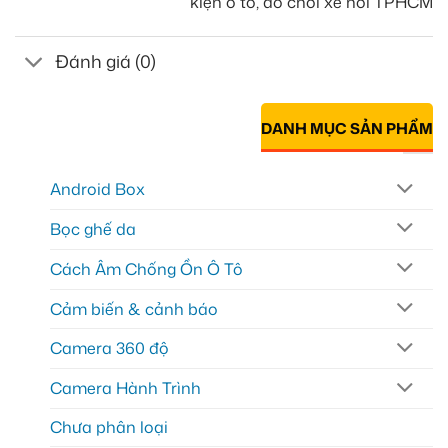
kiện ô tô, đồ chơi xe hơi TPHCM
Đánh giá (0)
DANH MỤC SẢN PHẨM
Android Box
Bọc ghế da
Cách Âm Chống Ồn Ô Tô
Cảm biến & cảnh báo
Camera 360 độ
Camera Hành Trình
Chưa phân loại