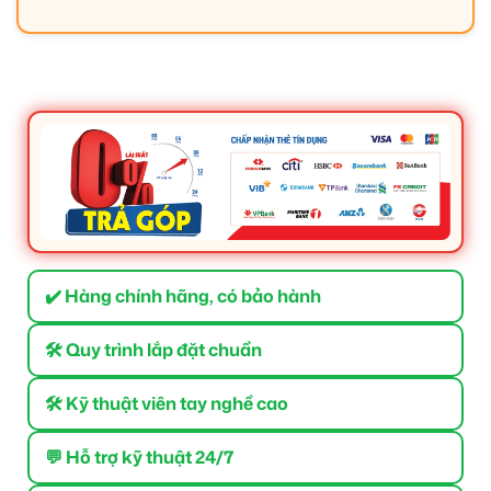
✔️ Hàng chính hãng, có bảo hành
🛠 Quy trình lắp đặt chuẩn
🛠 Kỹ thuật viên tay nghề cao
💬 Hỗ trợ kỹ thuật 24/7