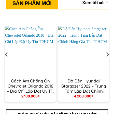
SẢN PHẨM MỚI
Xem tất cả
Cách Âm Chống Ồn
Độ Đèn Hyundai
Chevrolet Orlando 2018
Stargazer 2022 – Trung
– Địa Chỉ Lắp Đặt Uy Tín
Tâm Lắp Đặt Chính
TPHCM
Hãng Giá Tốt TPHCM
2.100.000
₫
4.200.000
₫