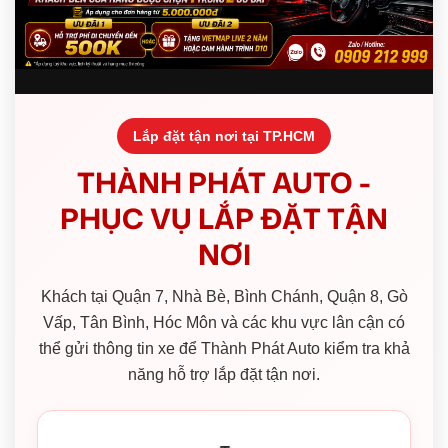
Lắp đặt tận nơi tại TP.HCM
THÀNH PHÁT AUTO -
PHỤC VỤ LẮP ĐẶT TẬN
NƠI
Khách tại Quận 7, Nhà Bè, Bình Chánh, Quận 8, Gò
Vấp, Tân Bình, Hóc Môn và các khu vực lân cận có
thể gửi thông tin xe để Thành Phát Auto kiểm tra khả
năng hỗ trợ lắp đặt tận nơi.