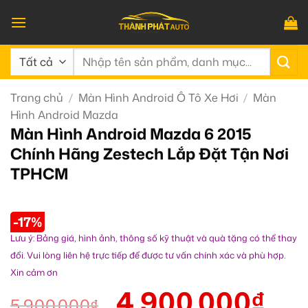
Bỏ
qua
nội
Tìm
dung
kiếm:
Trang chủ
/
Màn Hình Android Ô Tô Xe Hơi
/
Màn
Hình Android Mazda
Màn Hình Android Mazda 6 2015
Chính Hãng Zestech Lắp Đặt Tận Nơi
TPHCM
-17%
Lưu ý: Bảng giá, hình ảnh, thông số kỹ thuật và quà tặng có thể thay
đổi. Vui lòng liên hệ trực tiếp để được tư vấn chính xác và phù hợp.
Xin cảm ơn
4.900.000
₫
5.900.000
₫