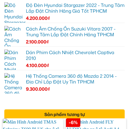
Độ Đèn Hyundai Stargazer 2022 - Trung Tâm
Lắp Đặt Chính Hãng Giá Tốt TPHCM
4.200.000
₫
Cách Âm Chống Ồn Suzuki Vitara 2007 -
Trung Tâm Lắp Đặt Chính Hãng TPHCM
2.100.000
₫
Dán Phim Cách Nhiệt Chevrolet Captiva
2010
4.100.000
₫
Hệ Thống Camera 360 độ Mazda 2 2014 -
Địa Chỉ Lắp Đặt Uy Tín TPHCM
9.300.000
₫
Sản phẩm tương tự
-6%