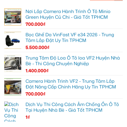
Nơi Lắp Camera Hành Trình Ô Tô Minio
Green Huyện Củ Chi - Giá Tốt TPHCM
700.000
₫
Bọc Ghế Da VinFast VF e34 2026 - Trung
Tâm Lắp Đặt Uy Tín TPHCM
5.500.000
₫
Trung Tâm Độ Loa Ô Tô loa VF2 Huyện Nhà
Bè - Thi Công Chuyên Nghiệp
1.400.000
₫
Camera Hành Trình VF2 - Trung Tâm Lắp
Đặt Nâng Cấp Chính Hãng Uy Tín TPHCM
700.000
₫
Dịch Vụ Thi Công Cách Âm Chống Ồn Ô Tô
Tại Huyện Nhà Bè - Giá Tốt TPHCM
1
₫