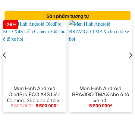
Sản phẩm tương tự
-26%
Màn Hình Android
Màn Hình Android
OledPro ECO X4S Liền
BRAVIGO TMAX cho ô tô
Camera 360 cho ô tô xe
xe hơi
8.800.000
₫
6.500.000
₫
5.900.000
₫
hơi