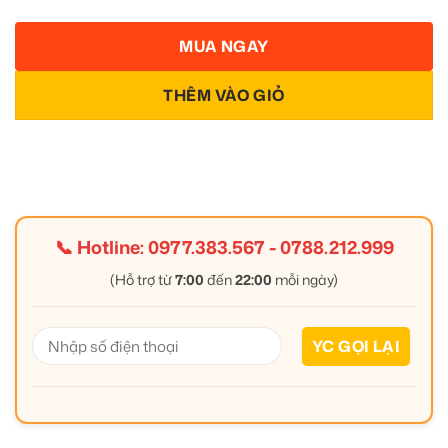
MUA NGAY
THÊM VÀO GIỎ
📞 Hotline:
0977.383.567
-
0788.212.999
(Hỗ trợ từ
7:00
đến
22:00
mỗi ngày)