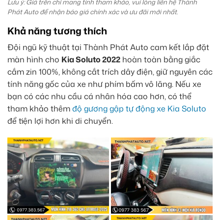
Lưu ý: Giá trên chỉ mang tính tham khảo, vui lòng liên hệ Thành
Phát Auto để nhận báo giá chính xác và ưu đãi mới nhất.
Khả năng tương thích
Đội ngũ kỹ thuật tại Thành Phát Auto cam kết lắp đặt
màn hình cho
Kia Soluto 2022
hoàn toàn bằng giắc
cắm zin 100%, không cắt trích dây điện, giữ nguyên các
tính năng gốc của xe như phím bấm vô lăng. Nếu xe
bạn có các nhu cầu cá nhân hóa cao hơn, có thể
tham khảo thêm
độ gương gập tự động xe Kia Soluto
để tiện lợi hơn khi di chuyển.