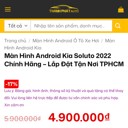
Bỏ
qua
nội
Tìm
dung
kiếm:
Trang chủ
/
Màn Hình Android Ô Tô Xe Hơi
/
Màn
Hình Android Kia
Màn Hình Android Kia Soluto 2022
Chính Hãng – Lắp Đặt Tận Nơi TPHCM
-17%
Lưu ý: Bảng giá, hình ảnh, thông số kỹ thuật và quà tặng có thể thay
đổi. Vui lòng liên hệ trực tiếp để được tư vấn chính xác và phù hợp.
Xin cảm ơn
4.900.000
₫
5.900.000
₫