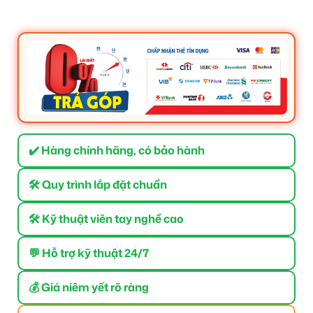
✔️ Hàng chính hãng, có bảo hành
🛠 Quy trình lắp đặt chuẩn
🛠 Kỹ thuật viên tay nghề cao
💬 Hỗ trợ kỹ thuật 24/7
💰 Giá niêm yết rõ ràng