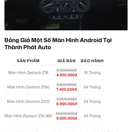
Bảng Giá Một Số Màn Hình Android Tại
Thành Phát Auto
SẢN PHẨM
GIÁ BÁN
BẢO HÀNH
5.900.000đ
Màn Hình Zestech Z18
18 Tháng
4.900.000đ
8.400.000đ
Màn Hình Zestech Z100
24 Tháng
7.400.000đ
9.900.000đ
Màn Hình Zestech ZX10
24 Tháng
8.900.000đ
10.500.000đ
Màn Hình Zestech Z18 360
24 Tháng
9.500.000đ