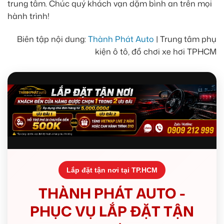
trung tâm. Chúc quý khách vạn dặm bình an trên mọi
hành trình!
Biên tập nội dung:
Thành Phát Auto
| Trung tâm phụ
kiện ô tô, đồ chơi xe hơi TPHCM
Lắp đặt tận nơi tại TP.HCM
THÀNH PHÁT AUTO -
PHỤC VỤ LẮP ĐẶT TẬN