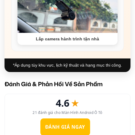
Lắp camera hành trình tận nhà
*Áp dụng tùy khu vực, lịch kỹ thuật và hạng mục thi công.
Đánh Giá & Phản Hồi Về Sản Phẩm
4.6
★
21 đánh giá cho Màn Hình Android Ô Tô
ĐÁNH GIÁ NGAY