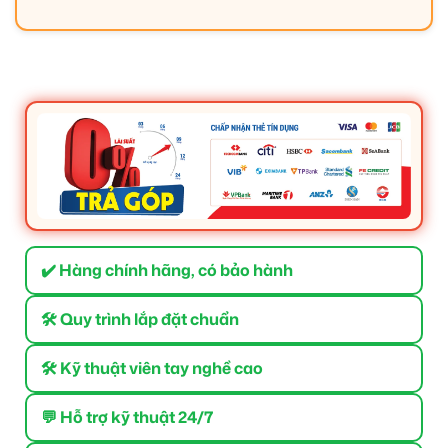
✔️ Hàng chính hãng, có bảo hành
🛠 Quy trình lắp đặt chuẩn
🛠 Kỹ thuật viên tay nghề cao
💬 Hỗ trợ kỹ thuật 24/7