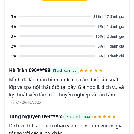
5★
81%
| 17 đánh giá
4★
5%
| 1 đánh giá
3★
10%
| 2 đánh giá
2★
5%
| 1 đánh giá
1★
0%
| 0 đánh giá
Hà Trần 090***88
★★★★★
Khách đã mua
Mình đã lắp màn hình android, cảm biến áp suất
lốp và spa nội thất ôtô tại đây. Giá hợp lí, dịch vụ và
kỹ thuật viên làm rất chuyên nghiệp và tận tâm.
Trả lời · 26/10/2025
Tung Nguyen 093***55
★★★★★
Khách đã mua
Dịch vụ tốt, anh em nhân viên nhiệt tình vui vẻ, giá
tốt so với các auto khác.