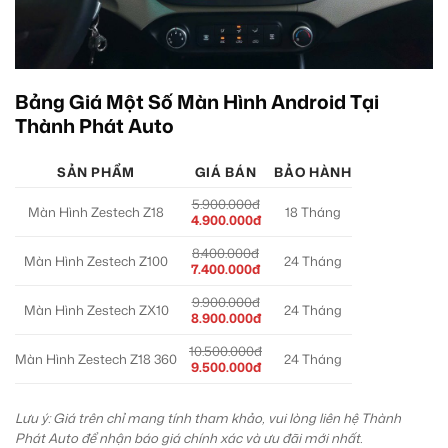
Bảng Giá Một Số Màn Hình Android Tại
Thành Phát Auto
SẢN PHẨM
GIÁ BÁN
BẢO HÀNH
5.900.000đ
Màn Hình Zestech Z18
18 Tháng
4.900.000đ
8.400.000đ
Màn Hình Zestech Z100
24 Tháng
7.400.000đ
9.900.000đ
Màn Hình Zestech ZX10
24 Tháng
8.900.000đ
10.500.000đ
Màn Hình Zestech Z18 360
24 Tháng
9.500.000đ
Lưu ý: Giá trên chỉ mang tính tham khảo, vui lòng liên hệ Thành
Phát Auto để nhận báo giá chính xác và ưu đãi mới nhất.