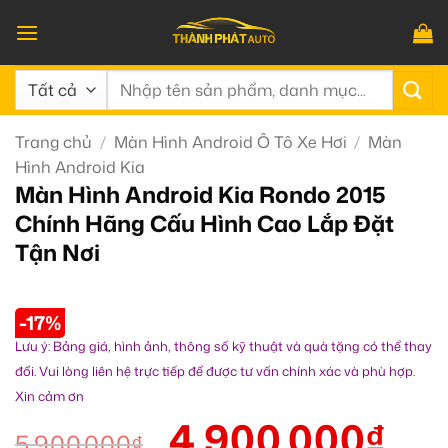
Bỏ
qua
nội
Tìm
dung
kiếm:
Trang chủ
/
Màn Hình Android Ô Tô Xe Hơi
/
Màn
Hình Android Kia
Màn Hình Android Kia Rondo 2015
Chính Hãng Cấu Hình Cao Lắp Đặt
Tận Nơi
-17%
Lưu ý: Bảng giá, hình ảnh, thông số kỹ thuật và quà tặng có thể thay
đổi. Vui lòng liên hệ trực tiếp để được tư vấn chính xác và phù hợp.
Xin cảm ơn
4.900.000
₫
5.900.000
₫