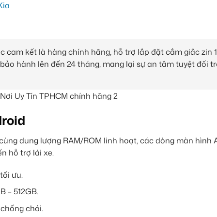
 cam kết là hàng chính hãng, hỗ trợ lắp đặt cắm giắc zin
ảo hành lên đến 24 tháng, mang lại sự an tâm tuyệt đối t
roid
ẽ cùng dung lượng RAM/ROM linh hoạt, các dòng màn hình 
 hỗ trợ lái xe.
tối ưu.
B – 512GB.
 chống chói.