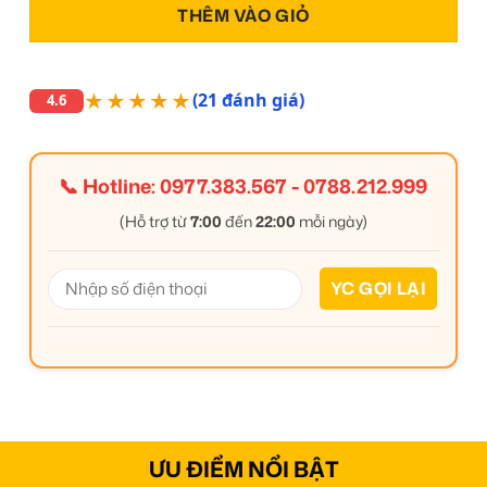
THÊM VÀO GIỎ
★★★★★
(21 đánh giá)
4.6
📞 Hotline:
0977.383.567
-
0788.212.999
(Hỗ trợ từ
7:00
đến
22:00
mỗi ngày)
ƯU ĐIỂM NỔI BẬT