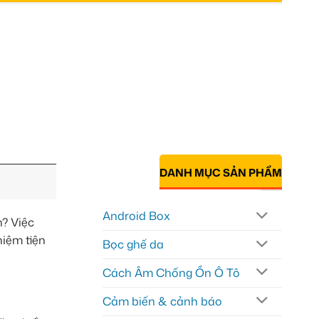
DANH MỤC SẢN PHẨM
Android Box
n? Việc
hiệm tiện
Bọc ghế da
Cách Âm Chống Ồn Ô Tô
Cảm biến & cảnh báo