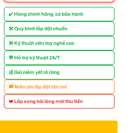
✔️ Hàng chính hãng, có bảo hành
🛠 Quy trình lắp đặt chuẩn
🛠 Kỹ thuật viên tay nghề cao
💬 Hỗ trợ kỹ thuật 24/7
💰 Giá niêm yết rõ ràng
🚚 Miễn phí lắp đặt tận nơi
❤️ Lắp xong hài lòng mới thu tiền