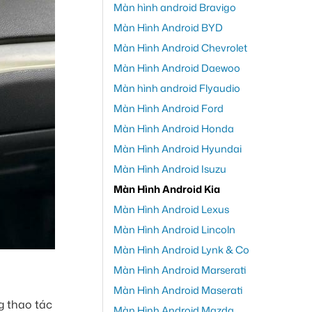
Màn hình android Bravigo
Màn Hình Android BYD
Màn Hình Android Chevrolet
Màn Hình Android Daewoo
Màn hình android Flyaudio
Màn Hình Android Ford
Màn Hình Android Honda
Màn Hình Android Hyundai
Màn Hình Android Isuzu
Màn Hình Android Kia
Màn Hình Android Lexus
Màn Hình Android Lincoln
Màn Hình Android Lynk & Co
Màn Hình Android Marserati
Màn Hình Android Maserati
g thao tác
Màn Hình Android Mazda