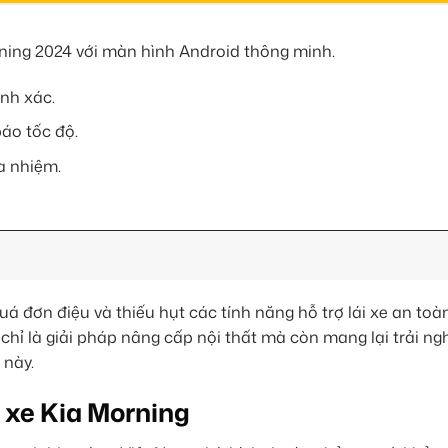
orning 2024 với màn hình Android thông minh.
ính xác.
áo tốc độ.
a nhiệm.
uá đơn điệu và thiếu hụt các tính năng hỗ trợ lái xe an toà
hỉ là giải pháp nâng cấp nội thất mà còn mang lại trải ng
 này.
 xe Kia Morning