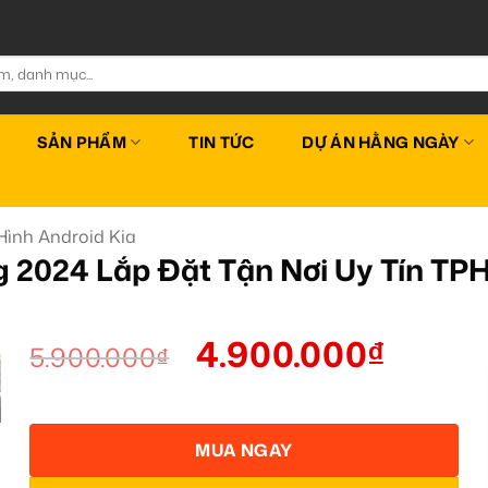
SẢN PHẨM
TIN TỨC
DỰ ÁN HẰNG NGÀY
ình Android Kia
g 2024 Lắp Đặt Tận Nơi Uy Tín T
4.900.000
₫
5.900.000
₫
MUA NGAY