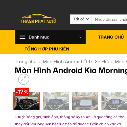
Bỏ
qua
nội
Tìm
kiếm:
dung
Danh mục
TRANG CHỦ
TỔNG HỢP PHỤ KIỆN
Trang chủ
/
Màn Hình Android Ô Tô Xe Hơi
/
Màn H
Màn Hình Android Kia Mornin
-17%
Lưu ý: Bảng giá, hình ảnh, thông số kỹ thuật và quà tặng có thể
thay đổi. Vui lòng liên hệ trực tiếp để được tư vấn chính xác và