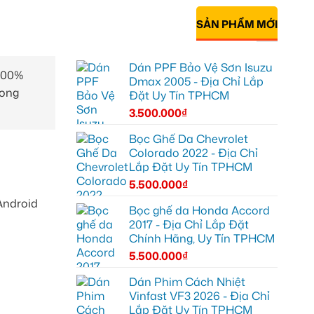
SẢN PHẨM MỚI
Dán PPF Bảo Vệ Sơn Isuzu
 100%
Dmax 2005 - Địa Chỉ Lắp
rong
Đặt Uy Tín TPHCM
3.500.000
₫
Bọc Ghế Da Chevrolet
Colorado 2022 - Địa Chỉ
Lắp Đặt Uy Tín TPHCM
5.500.000
₫
Android
Bọc ghế da Honda Accord
2017 - Địa Chỉ Lắp Đặt
Chính Hãng, Uy Tín TPHCM
5.500.000
₫
Dán Phim Cách Nhiệt
Vinfast VF3 2026 - Địa Chỉ
Lắp Đặt Uy Tín TPHCM