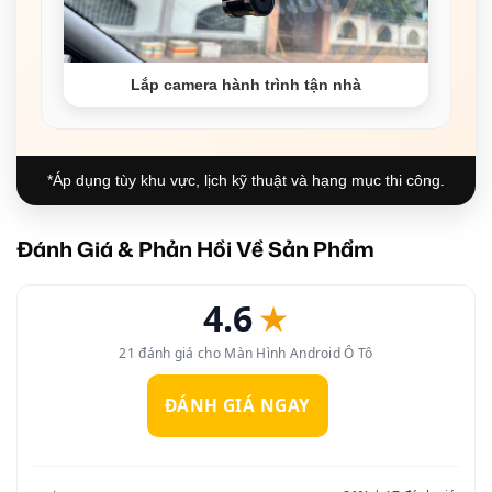
Lắp camera hành trình tận nhà
*Áp dụng tùy khu vực, lịch kỹ thuật và hạng mục thi công.
Đánh Giá & Phản Hồi Về Sản Phẩm
4.6
★
21 đánh giá cho Màn Hình Android Ô Tô
ĐÁNH GIÁ NGAY