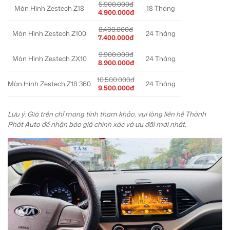
5.900.000đ
Màn Hình Zestech Z18
18 Tháng
4.900.000đ
8.400.000đ
Màn Hình Zestech Z100
24 Tháng
7.400.000đ
9.900.000đ
Màn Hình Zestech ZX10
24 Tháng
8.900.000đ
10.500.000đ
Màn Hình Zestech Z18 360
24 Tháng
9.500.000đ
Lưu ý: Giá trên chỉ mang tính tham khảo, vui lòng liên hệ Thành
Phát Auto để nhận báo giá chính xác và ưu đãi mới nhất.