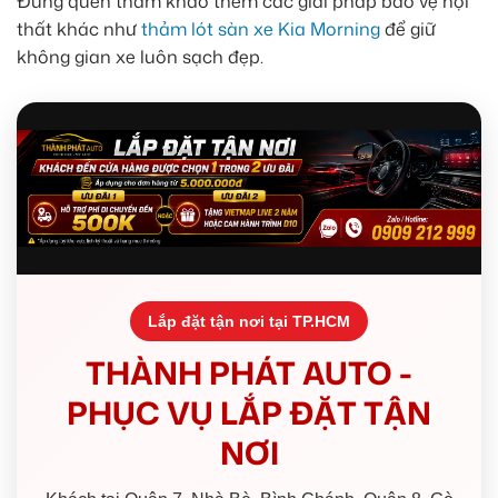
Đừng quên tham khảo thêm các giải pháp bảo vệ nội
thất khác như
thảm lót sàn xe Kia Morning
để giữ
không gian xe luôn sạch đẹp.
Lắp đặt tận nơi tại TP.HCM
THÀNH PHÁT AUTO -
PHỤC VỤ LẮP ĐẶT TẬN
NƠI