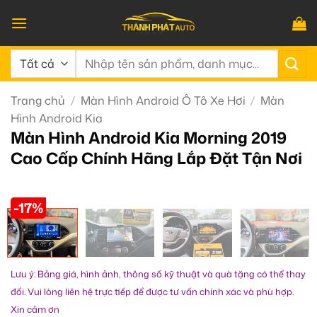
Bỏ
qua
nội
Tìm
dung
kiếm:
Trang chủ
/
Màn Hình Android Ô Tô Xe Hơi
/
Màn
Hình Android Kia
Màn Hình Android Kia Morning 2019
Cao Cấp Chính Hãng Lắp Đặt Tận Nơi
-17%
Lưu ý: Bảng giá, hình ảnh, thông số kỹ thuật và quà tặng có thể thay
đổi. Vui lòng liên hệ trực tiếp để được tư vấn chính xác và phù hợp.
Xin cảm ơn