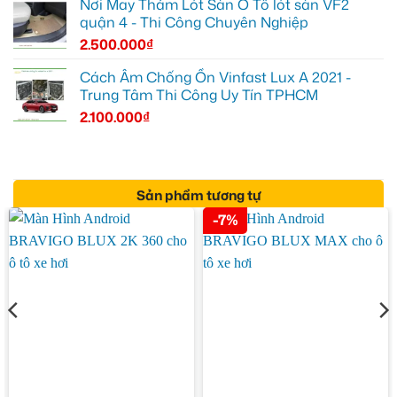
Nơi May Thảm Lót Sàn Ô Tô lót sàn VF2
quận 4 - Thi Công Chuyên Nghiệp
2.500.000
₫
Cách Âm Chống Ồn Vinfast Lux A 2021 -
Trung Tâm Thi Công Uy Tín TPHCM
2.100.000
₫
Sản phẩm tương tự
-7%