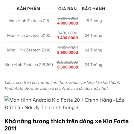
SẢN PHẨM
GIÁ BÁN
BẢO HÀNH
5.900.000đ
Màn Hình Zestech Z18
18 Tháng
4.900.000đ
8.400.000đ
Màn Hình Zestech Z100
24 Tháng
7.400.000đ
9.900.000đ
Màn Hình Zestech ZX10
24 Tháng
8.900.000đ
10.500.000đ
Màn Hình Zestech Z18 360
24 Tháng
9.500.000đ
Lưu ý: Giá trên chỉ mang tính tham khảo, vui lòng liên hệ Thành
Phát Auto để nhận báo giá chính xác và ưu đãi mới nhất.
Khả năng tương thích trên dòng xe Kia Forte
2011