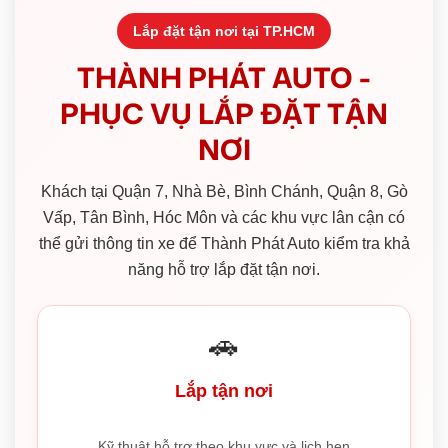
Lắp đặt tận nơi tại TP.HCM
THÀNH PHÁT AUTO -
PHỤC VỤ LẮP ĐẶT TẬN
NƠI
Khách tại Quận 7, Nhà Bè, Bình Chánh, Quận 8, Gò
Vấp, Tân Bình, Hóc Môn và các khu vực lân cận có
thể gửi thông tin xe để Thành Phát Auto kiểm tra khả
năng hỗ trợ lắp đặt tận nơi.
🚗
Lắp tận nơi
Kỹ thuật hỗ trợ theo khu vực và lịch hẹn