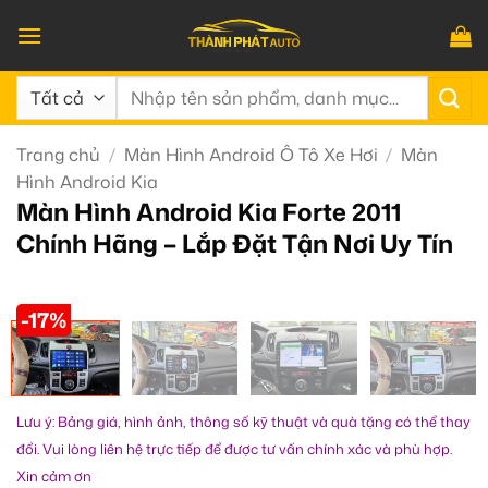
Bỏ
qua
nội
Tìm
dung
kiếm:
Trang chủ
/
Màn Hình Android Ô Tô Xe Hơi
/
Màn
Hình Android Kia
Màn Hình Android Kia Forte 2011
Chính Hãng – Lắp Đặt Tận Nơi Uy Tín
-17%
Lưu ý: Bảng giá, hình ảnh, thông số kỹ thuật và quà tặng có thể thay
đổi. Vui lòng liên hệ trực tiếp để được tư vấn chính xác và phù hợp.
Xin cảm ơn