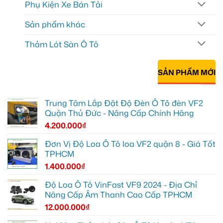
Phụ Kiện Xe Bán Tải
Sản phẩm khác
Thảm Lót Sàn Ô Tô
SẢN PHẨM MỚI
Trung Tâm Lắp Đặt Độ Đèn Ô Tô đèn VF2
Quận Thủ Đức - Nâng Cấp Chính Hãng
4.200.000
₫
Đơn Vị Độ Loa Ô Tô loa VF2 quận 8 - Giá Tốt
TPHCM
1.400.000
₫
Độ Loa Ô Tô VinFast VF9 2024 - Địa Chỉ
Nâng Cấp Âm Thanh Cao Cấp TPHCM
12.000.000
₫