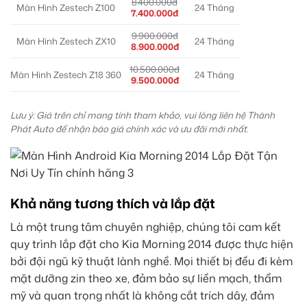
8.400.000đ
Màn Hình Zestech Z100
24 Tháng
7.400.000đ
9.900.000đ
Màn Hình Zestech ZX10
24 Tháng
8.900.000đ
10.500.000đ
Màn Hình Zestech Z18 360
24 Tháng
9.500.000đ
Lưu ý: Giá trên chỉ mang tính tham khảo, vui lòng liên hệ Thành
Phát Auto để nhận báo giá chính xác và ưu đãi mới nhất.
Khả năng tương thích và lắp đặt
Là một trung tâm chuyên nghiệp, chúng tôi cam kết
quy trình lắp đặt cho Kia Morning 2014 được thực hiện
bởi đội ngũ kỹ thuật lành nghề. Mọi thiết bị đều đi kèm
mặt dưỡng zin theo xe, đảm bảo sự liền mạch, thẩm
mỹ và quan trọng nhất là không cắt trích dây, đảm