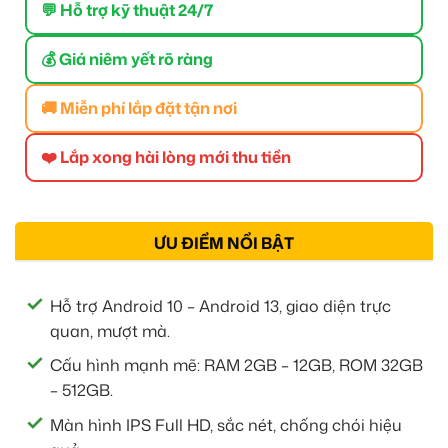
💬 Hỗ trợ kỹ thuật 24/7
💰 Giá niêm yết rõ ràng
🚚 Miễn phí lắp đặt tận nơi
❤️ Lắp xong hài lòng mới thu tiền
ƯU ĐIỂM NỔI BẬT
Hỗ trợ Android 10 – Android 13, giao diện trực
quan, mượt mà.
Cấu hình mạnh mẽ: RAM 2GB – 12GB, ROM 32GB
– 512GB.
Màn hình IPS Full HD, sắc nét, chống chói hiệu