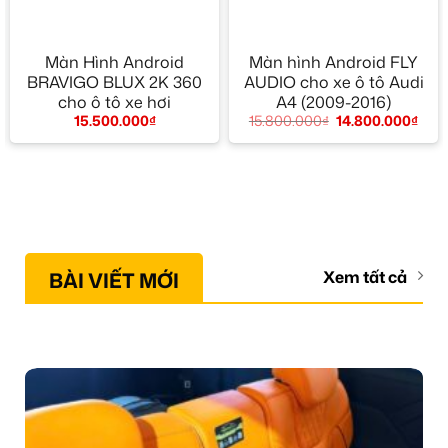
Màn Hình Android
Màn hình Android FLY
BRAVIGO BLUX 2K 360
AUDIO cho xe ô tô Audi
cho ô tô xe hơi
A4 (2009-2016)
15.500.000
₫
15.800.000
₫
14.800.000
₫
BÀI VIẾT MỚI
Xem tất cả