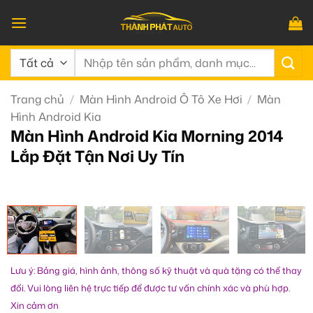
Bỏ
qua
nội
Tìm
dung
kiếm:
Trang chủ
/
Màn Hình Android Ô Tô Xe Hơi
/
Màn
Hình Android Kia
Màn Hình Android Kia Morning 2014
Lắp Đặt Tận Nơi Uy Tín
Lưu ý: Bảng giá, hình ảnh, thông số kỹ thuật và quà tặng có thể thay
đổi. Vui lòng liên hệ trực tiếp để được tư vấn chính xác và phù hợp.
Xin cảm ơn