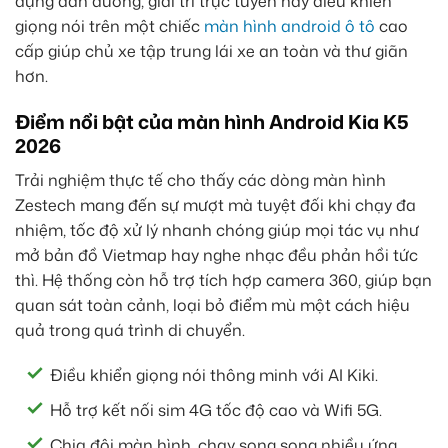
dụng dẫn đường, giải trí trực tuyến hay điều khiển
giọng nói trên một chiếc
màn hình android ô tô
cao
cấp giúp chủ xe tập trung lái xe an toàn và thư giãn
hơn.
Điểm nổi bật của màn hình Android Kia K5
2026
Trải nghiệm thực tế cho thấy các dòng màn hình
Zestech mang đến sự mượt mà tuyệt đối khi chạy đa
nhiệm, tốc độ xử lý nhanh chóng giúp mọi tác vụ như
mở bản đồ Vietmap hay nghe nhạc đều phản hồi tức
thì. Hệ thống còn hỗ trợ tích hợp camera 360, giúp bạn
quan sát toàn cảnh, loại bỏ điểm mù một cách hiệu
quả trong quá trình di chuyển.
Điều khiển giọng nói thông minh với AI Kiki.
Hỗ trợ kết nối sim 4G tốc độ cao và Wifi 5G.
Chia đôi màn hình, chạy song song nhiều ứng