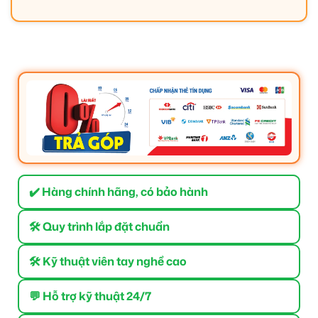
✔️ Hàng chính hãng, có bảo hành
🛠 Quy trình lắp đặt chuẩn
🛠 Kỹ thuật viên tay nghề cao
💬 Hỗ trợ kỹ thuật 24/7