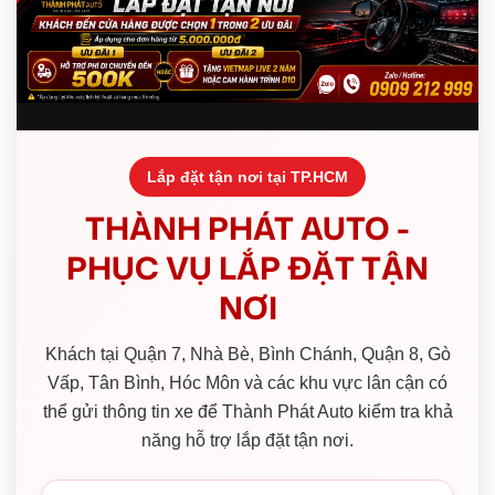
Lắp đặt tận nơi tại TP.HCM
THÀNH PHÁT AUTO -
PHỤC VỤ LẮP ĐẶT TẬN
NƠI
Khách tại Quận 7, Nhà Bè, Bình Chánh, Quận 8, Gò
Vấp, Tân Bình, Hóc Môn và các khu vực lân cận có
thể gửi thông tin xe để Thành Phát Auto kiểm tra khả
năng hỗ trợ lắp đặt tận nơi.