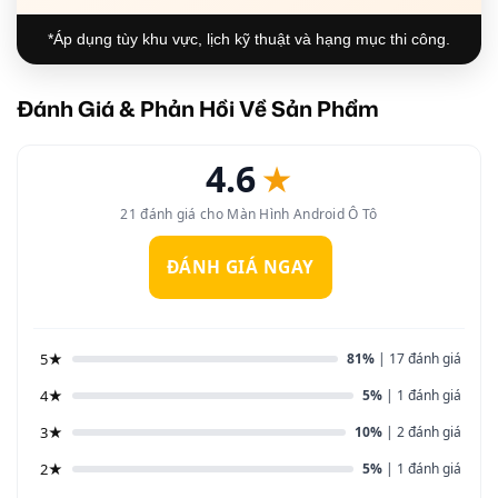
*Áp dụng tùy khu vực, lịch kỹ thuật và hạng mục thi công.
Đánh Giá & Phản Hồi Về Sản Phẩm
4.6
★
21 đánh giá cho Màn Hình Android Ô Tô
ĐÁNH GIÁ NGAY
5★
81%
| 17 đánh giá
4★
5%
| 1 đánh giá
3★
10%
| 2 đánh giá
2★
5%
| 1 đánh giá