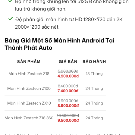
Bộ nhớ trong khủng lên tới 512GB cho không gian
lưu trữ không giới hạn.
Độ phân giải màn hình từ HD 1280×720 đến 2K
2000×1200 sắc nét.
Bảng Giá Một Số Màn Hình Android Tại
Thành Phát Auto
SẢN PHẨM
GIÁ BÁN
BẢO HÀNH
5.900.000đ
Màn Hình Zestech Z18
18 Tháng
4.900.000đ
8.400.000đ
Màn Hình Zestech Z100
24 Tháng
7.400.000đ
9.900.000đ
Màn Hình Zestech ZX10
24 Tháng
8.900.000đ
10.500.000đ
Màn Hình Zestech Z18 360
24 Tháng
9.500.000đ