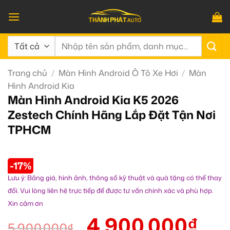
Bỏ
qua
nội
Tìm
dung
kiếm:
Trang chủ
/
Màn Hình Android Ô Tô Xe Hơi
/
Màn
Hình Android Kia
Màn Hình Android Kia K5 2026
Zestech Chính Hãng Lắp Đặt Tận Nơi
TPHCM
-17%
Lưu ý: Bảng giá, hình ảnh, thông số kỹ thuật và quà tặng có thể thay
đổi. Vui lòng liên hệ trực tiếp để được tư vấn chính xác và phù hợp.
Xin cảm ơn
4.900.000
₫
5.900.000
₫