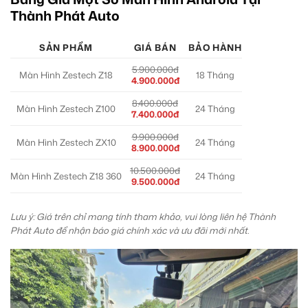
Thành Phát Auto
SẢN PHẨM
GIÁ BÁN
BẢO HÀNH
5.900.000đ
Màn Hình Zestech Z18
18 Tháng
4.900.000đ
8.400.000đ
Màn Hình Zestech Z100
24 Tháng
7.400.000đ
9.900.000đ
Màn Hình Zestech ZX10
24 Tháng
8.900.000đ
10.500.000đ
Màn Hình Zestech Z18 360
24 Tháng
9.500.000đ
Lưu ý: Giá trên chỉ mang tính tham khảo, vui lòng liên hệ Thành
Phát Auto để nhận báo giá chính xác và ưu đãi mới nhất.