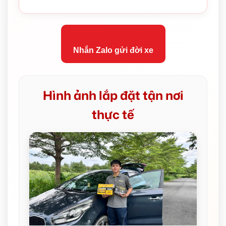
Nhắn Zalo gửi đời xe
Hình ảnh lắp đặt tận nơi
thực tế