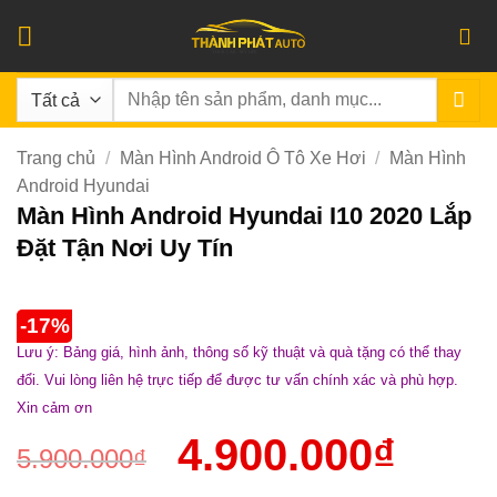
Bỏ
qua
nội
Tìm
dung
kiếm:
Trang chủ
/
Màn Hình Android Ô Tô Xe Hơi
/
Màn Hình
Android Hyundai
Màn Hình Android Hyundai I10 2020 Lắp
Đặt Tận Nơi Uy Tín
-17%
Lưu ý: Bảng giá, hình ảnh, thông số kỹ thuật và quà tặng có thể thay
đổi. Vui lòng liên hệ trực tiếp để được tư vấn chính xác và phù hợp.
Xin cảm ơn
4.900.000
₫
5.900.000
₫