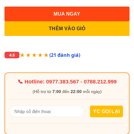
MUA NGAY
THÊM VÀO GIỎ
★★★★★
(21 đánh giá)
4.6
📞 Hotline:
0977.383.567
-
0788.212.999
(Hỗ trợ từ
7:00
đến
22:00
mỗi ngày)