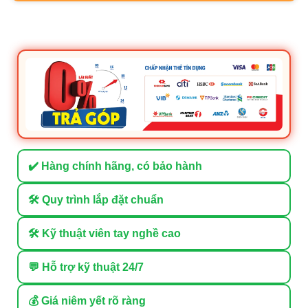
✔️ Hàng chính hãng, có bảo hành
🛠 Quy trình lắp đặt chuẩn
🛠 Kỹ thuật viên tay nghề cao
💬 Hỗ trợ kỹ thuật 24/7
💰 Giá niêm yết rõ ràng