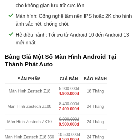
cho không gian lưu trữ cực lớn.
Màn hình: Công nghệ tấm nền IPS hoặc 2K cho hình
ảnh sắc nét, chống chói.
Hệ điều hành: Tối ưu từ Android 10 đến Android 13
mới nhất.
Bảng Giá Một Số Màn Hình Android Tại
Thành Phát Auto
SẢN PHẨM
GIÁ BÁN
BẢO HÀNH
5.900.000đ
Màn Hình Zestech Z18
18 Tháng
4.900.000đ
8.400.000đ
Màn Hình Zestech Z100
24 Tháng
7.400.000đ
9.900.000đ
Màn Hình Zestech ZX10
24 Tháng
8.900.000đ
10.500.000đ
Màn Hình Zestech Z18 360
24 Tháng
9.500.000đ