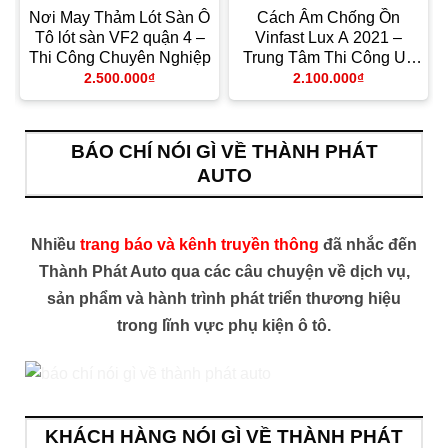
t
Nơi May Thảm Lót Sàn Ô
Cách Âm Chống Ồn
h
Tô lót sàn VF2 quận 4 –
Vinfast Lux A 2021 –
Thi Công Chuyên Nghiệp
Trung Tâm Thi Công Uy
Tín TPHCM
2.500.000
₫
2.100.000
₫
BÁO CHÍ NÓI GÌ VỀ THÀNH PHÁT
AUTO
Nhiều
trang báo và kênh truyền thông
đã nhắc đến
Thành Phát Auto qua các câu chuyện về dịch vụ,
sản phẩm và hành trình phát triển thương hiệu
trong lĩnh vực phụ kiện ô tô.
KHÁCH HÀNG NÓI GÌ VỀ THÀNH PHÁT