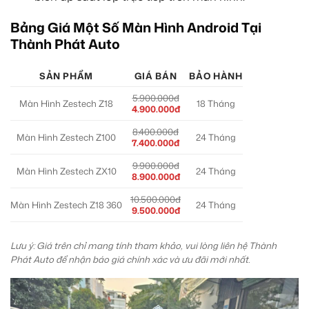
Bảng Giá Một Số Màn Hình Android Tại
Thành Phát Auto
SẢN PHẨM
GIÁ BÁN
BẢO HÀNH
5.900.000đ
Màn Hình Zestech Z18
18 Tháng
4.900.000đ
8.400.000đ
Màn Hình Zestech Z100
24 Tháng
7.400.000đ
9.900.000đ
Màn Hình Zestech ZX10
24 Tháng
8.900.000đ
10.500.000đ
Màn Hình Zestech Z18 360
24 Tháng
9.500.000đ
Lưu ý: Giá trên chỉ mang tính tham khảo, vui lòng liên hệ Thành
Phát Auto để nhận báo giá chính xác và ưu đãi mới nhất.