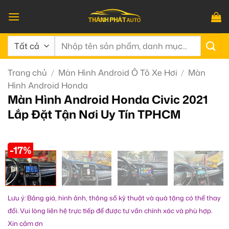
Bỏ
qua
nội
Tìm
dung
kiếm:
Trang chủ
/
Màn Hình Android Ô Tô Xe Hơi
/
Màn
Hình Android Honda
Màn Hình Android Honda Civic 2021
Lắp Đặt Tận Nơi Uy Tín TPHCM
-17%
Lưu ý: Bảng giá, hình ảnh, thông số kỹ thuật và quà tặng có thể thay
đổi. Vui lòng liên hệ trực tiếp để được tư vấn chính xác và phù hợp.
Xin cảm ơn