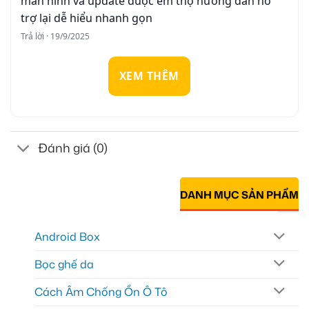
màn hình và update duọc em thợ hướng dẫn hỗ
trợ lại dễ hiểu nhanh gọn
Trả lời · 19/9/2025
XEM THÊM
Đánh giá (0)
DANH MỤC SẢN PHẨM
Android Box
Bọc ghế da
Cách Âm Chống Ồn Ô Tô