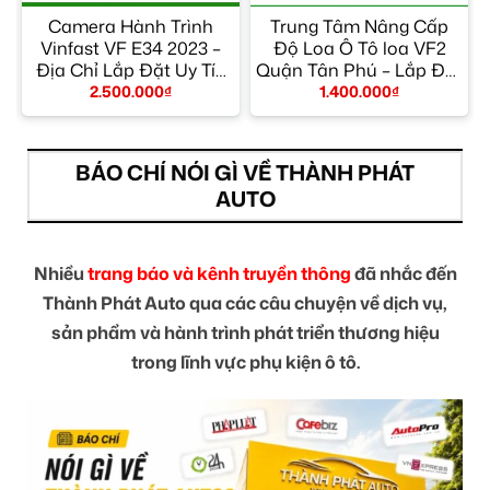
t
Camera Hành Trình
Trung Tâm Nâng Cấp
Vinfast VF E34 2023 –
Độ Loa Ô Tô loa VF2
y
Địa Chỉ Lắp Đặt Uy Tín
Quận Tân Phú – Lắp Đặt
TPHCM
Uy Tín TPHCM
2.500.000
₫
1.400.000
₫
BÁO CHÍ NÓI GÌ VỀ THÀNH PHÁT
AUTO
Nhiều
trang báo và kênh truyền thông
đã nhắc đến
Thành Phát Auto qua các câu chuyện về dịch vụ,
sản phẩm và hành trình phát triển thương hiệu
trong lĩnh vực phụ kiện ô tô.