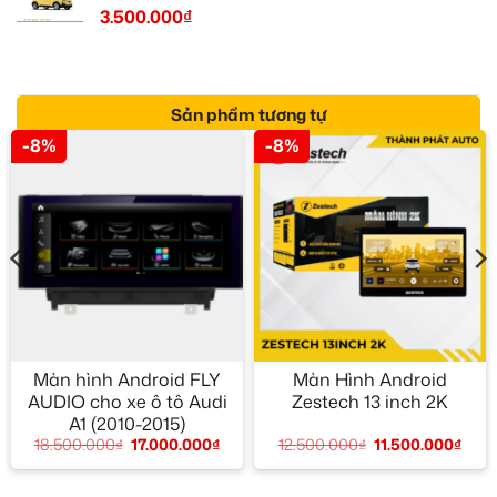
3.500.000
₫
Sản phẩm tương tự
-8%
-8%
Màn hình Android FLY
Màn Hình Android
AUDIO cho xe ô tô Audi
Zestech 13 inch 2K
A1 (2010-2015)
12.500.000
₫
11.500.000
₫
18.500.000
₫
17.000.000
₫