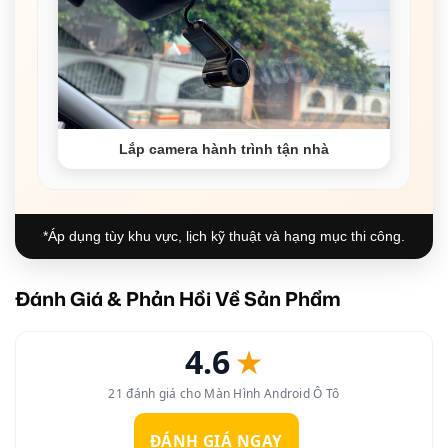
Lắp camera hành trình tận nhà
*Áp dụng tùy khu vực, lịch kỹ thuật và hạng mục thi công.
Đánh Giá & Phản Hồi Về Sản Phẩm
4.6
★
21 đánh giá cho Màn Hình Android Ô Tô
ĐÁNH GIÁ NGAY