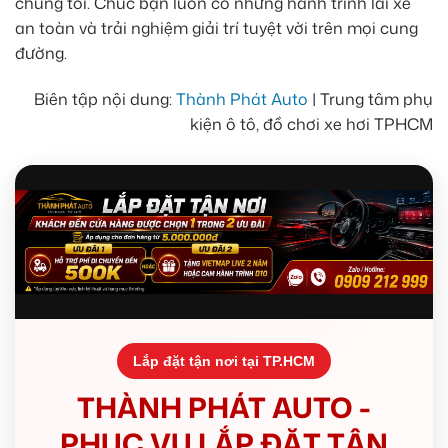
chúng tôi. Chúc bạn luôn có những hành trình lái xe
an toàn và trải nghiệm giải trí tuyệt vời trên mọi cung
đường.
Biên tập nội dung:
Thành Phát Auto
| Trung tâm phụ
kiện ô tô, đồ chơi xe hơi TPHCM
Lắp đặt tận nơi tại TP.HCM
THÀNH PHÁT AUTO -
PHỤC VỤ LẮP ĐẶT TẬN