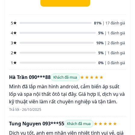
5★
81%
| 17 đánh giá
4★
5%
| 1 đánh giá
3★
10%
| 2 đánh giá
2★
5%
| 1 đánh giá
1★
0%
| 0 đánh giá
Hà Trần 090***88
★★★★★
Khách đã mua
Mình đã lắp màn hình android, cảm biến áp suất
lốp và spa nội thất ôtô tại đây. Giá hợp lí, dịch vụ và
kỹ thuật viên làm rất chuyên nghiệp và tận tâm.
Trả lời · 26/10/2025
Tung Nguyen 093***55
★★★★★
Khách đã mua
Dịch vụ tốt, anh em nhân viên nhiệt tình vui vẻ, giá