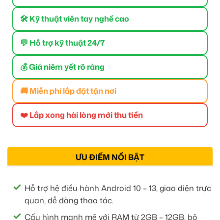
🛠 Kỹ thuật viên tay nghề cao
💬 Hỗ trợ kỹ thuật 24/7
💰 Giá niêm yết rõ ràng
🚚 Miễn phí lắp đặt tận nơi
❤️ Lắp xong hài lòng mới thu tiền
ƯU ĐIỂM NỔI BẬT
Hỗ trợ hệ điều hành Android 10 – 13, giao diện trực
quan, dễ dàng thao tác.
Cấu hình mạnh mẽ với RAM từ 2GB – 12GB, bộ