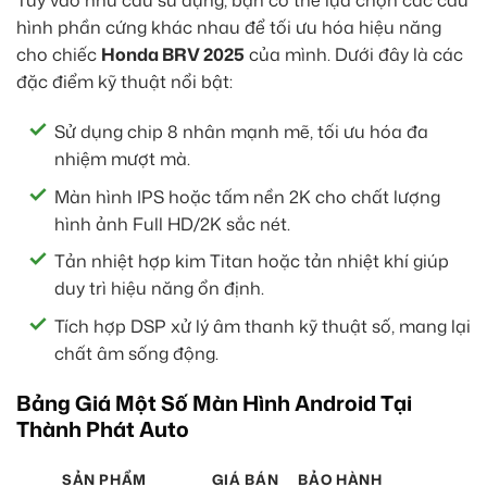
Tùy vào nhu cầu sử dụng, bạn có thể lựa chọn các cấu
hình phần cứng khác nhau để tối ưu hóa hiệu năng
cho chiếc
Honda BRV 2025
của mình. Dưới đây là các
đặc điểm kỹ thuật nổi bật:
Sử dụng chip 8 nhân mạnh mẽ, tối ưu hóa đa
nhiệm mượt mà.
Màn hình IPS hoặc tấm nền 2K cho chất lượng
hình ảnh Full HD/2K sắc nét.
Tản nhiệt hợp kim Titan hoặc tản nhiệt khí giúp
duy trì hiệu năng ổn định.
Tích hợp DSP xử lý âm thanh kỹ thuật số, mang lại
chất âm sống động.
Bảng Giá Một Số Màn Hình Android Tại
Thành Phát Auto
SẢN PHẨM
GIÁ BÁN
BẢO HÀNH