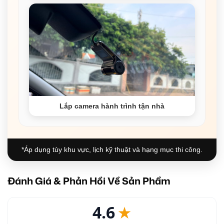
Lắp camera hành trình tận nhà
*Áp dụng tùy khu vực, lịch kỹ thuật và hạng mục thi công.
Đánh Giá & Phản Hồi Về Sản Phẩm
4.6
★