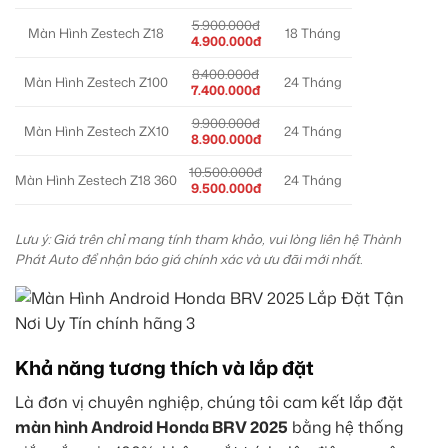
5.900.000đ
Màn Hình Zestech Z18
18 Tháng
4.900.000đ
8.400.000đ
Màn Hình Zestech Z100
24 Tháng
7.400.000đ
9.900.000đ
Màn Hình Zestech ZX10
24 Tháng
8.900.000đ
10.500.000đ
Màn Hình Zestech Z18 360
24 Tháng
9.500.000đ
Lưu ý: Giá trên chỉ mang tính tham khảo, vui lòng liên hệ Thành
Phát Auto để nhận báo giá chính xác và ưu đãi mới nhất.
Khả năng tương thích và lắp đặt
Là đơn vị chuyên nghiệp, chúng tôi cam kết lắp đặt
màn hình Android Honda BRV 2025
bằng hệ thống