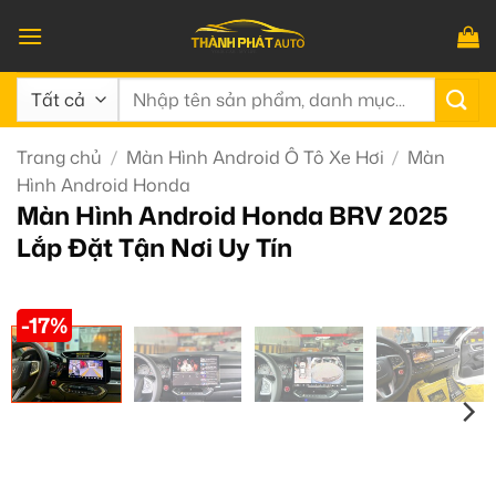
Bỏ
qua
nội
Tìm
dung
kiếm:
Trang chủ
/
Màn Hình Android Ô Tô Xe Hơi
/
Màn
Hình Android Honda
Màn Hình Android Honda BRV 2025
Lắp Đặt Tận Nơi Uy Tín
-17%