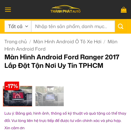
Bỏ
qua
nội
Tìm
dung
kiếm:
Trang chủ
/
Màn Hình Android Ô Tô Xe Hơi
/
Màn
Hình Android Ford
Màn Hình Android Ford Ranger 2017
Lắp Đặt Tận Nơi Uy Tín TPHCM
-17%
Lưu ý: Bảng giá, hình ảnh, thông số kỹ thuật và quà tặng có thể thay
đổi. Vui lòng liên hệ trực tiếp để được tư vấn chính xác và phù hợp.
Xin cảm ơn