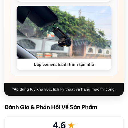
Lắp camera hành trình tận nhà
*Áp dụng tùy khu vực, lịch kỹ thuật và hạng mục thi công.
Đánh Giá & Phản Hồi Về Sản Phẩm
4.6
★