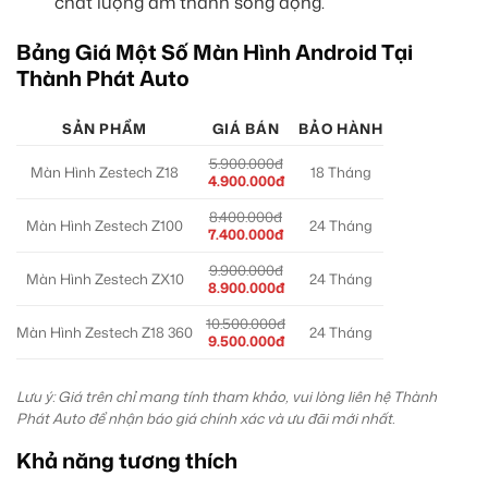
chất lượng âm thanh sống động.
Bảng Giá Một Số Màn Hình Android Tại
Thành Phát Auto
SẢN PHẨM
GIÁ BÁN
BẢO HÀNH
5.900.000đ
Màn Hình Zestech Z18
18 Tháng
4.900.000đ
8.400.000đ
Màn Hình Zestech Z100
24 Tháng
7.400.000đ
9.900.000đ
Màn Hình Zestech ZX10
24 Tháng
8.900.000đ
10.500.000đ
Màn Hình Zestech Z18 360
24 Tháng
9.500.000đ
Lưu ý: Giá trên chỉ mang tính tham khảo, vui lòng liên hệ Thành
Phát Auto để nhận báo giá chính xác và ưu đãi mới nhất.
Khả năng tương thích