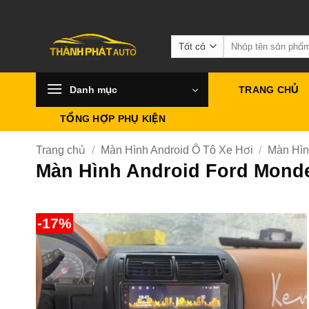
Bỏ
qua
Tìm
nội
kiếm:
dung
Danh mục
TRANG CHỦ
TỔNG HỢP PHỤ KIỆN
Trang chủ
/
Màn Hình Android Ô Tô Xe Hơi
/
Màn Hìn
Màn Hình Android Ford Monde
-17%