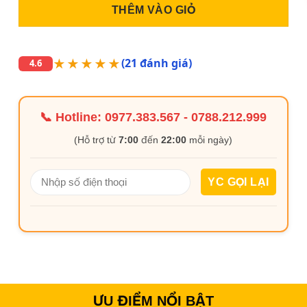
THÊM VÀO GIỎ
★★★★★
(21 đánh giá)
4.6
📞 Hotline:
0977.383.567
-
0788.212.999
(Hỗ trợ từ
7:00
đến
22:00
mỗi ngày)
ƯU ĐIỂM NỔI BẬT