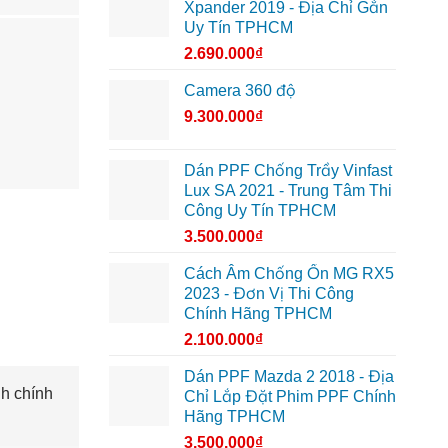
Xpander 2019 - Địa Chỉ Gắn
Uy Tín TPHCM
2.690.000
₫
Camera 360 độ
9.300.000
₫
Dán PPF Chống Trầy Vinfast
Lux SA 2021 - Trung Tâm Thi
Công Uy Tín TPHCM
3.500.000
₫
Cách Âm Chống Ồn MG RX5
2023 - Đơn Vị Thi Công
Chính Hãng TPHCM
2.100.000
₫
Dán PPF Mazda 2 2018 - Địa
h chính
Chỉ Lắp Đặt Phim PPF Chính
Hãng TPHCM
3.500.000
₫