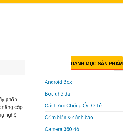
DANH MỤC SẢN PHẨM
Android Box
Bọc ghế da
đầy phấn
Cách Âm Chống Ồn Ô Tô
ệc nâng cấp
ông nghệ
Cảm biến & cảnh báo
Camera 360 độ