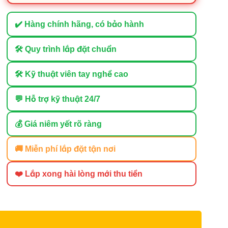
✔️ Hàng chính hãng, có bảo hành
🛠 Quy trình lắp đặt chuẩn
🛠 Kỹ thuật viên tay nghề cao
💬 Hỗ trợ kỹ thuật 24/7
💰 Giá niêm yết rõ ràng
🚚 Miễn phí lắp đặt tận nơi
❤️ Lắp xong hài lòng mới thu tiền