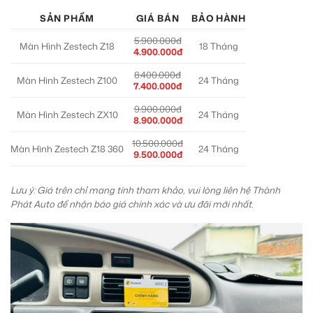
SẢN PHẨM
GIÁ BÁN
BẢO HÀNH
5.900.000đ
Màn Hình Zestech Z18
18 Tháng
4.900.000đ
8.400.000đ
Màn Hình Zestech Z100
24 Tháng
7.400.000đ
9.900.000đ
Màn Hình Zestech ZX10
24 Tháng
8.900.000đ
10.500.000đ
Màn Hình Zestech Z18 360
24 Tháng
9.500.000đ
Lưu ý: Giá trên chỉ mang tính tham khảo, vui lòng liên hệ Thành
Phát Auto để nhận báo giá chính xác và ưu đãi mới nhất.