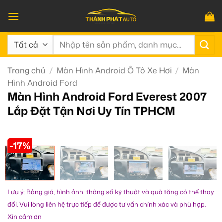
Bỏ
qua
nội
Tìm
dung
kiếm:
Trang chủ
/
Màn Hình Android Ô Tô Xe Hơi
/
Màn
Hình Android Ford
Màn Hình Android Ford Everest 2007
Lắp Đặt Tận Nơi Uy Tín TPHCM
-17%
Lưu ý: Bảng giá, hình ảnh, thông số kỹ thuật và quà tặng có thể thay
đổi. Vui lòng liên hệ trực tiếp để được tư vấn chính xác và phù hợp.
Xin cảm ơn