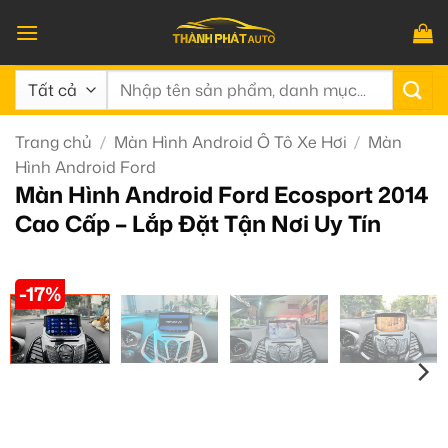
Bỏ
qua
nội
Tìm
dung
kiếm:
Trang chủ
/
Màn Hình Android Ô Tô Xe Hơi
/
Màn
Hình Android Ford
Màn Hình Android Ford Ecosport 2014
Cao Cấp – Lắp Đặt Tận Nơi Uy Tín
-17%