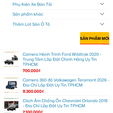
Phụ Kiện Xe Bán Tải
Sản phẩm khác
Thảm Lót Sàn Ô Tô
SẢN PHẨM MỚI
Camera Hành Trình Ford Wildtrak 2020 -
Trung Tâm Lắp Đặt Chính Hãng Uy Tín
TPHCM
700.000
₫
Camera 360 độ Volkswagen Teramont 2026 -
Địa Chỉ Lắp Đặt Uy Tín TPHCM
9.300.000
₫
Cách Âm Chống Ồn Chevrolet Orlando 2018
- Địa Chỉ Lắp Đặt Uy Tín TPHCM
2.100.000
₫