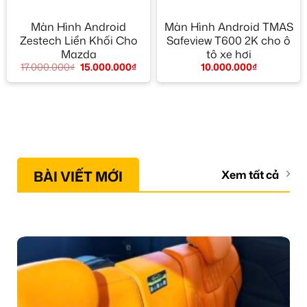
Màn Hình Android
Màn Hình Android TMAS
Zestech Liền Khối Cho
Safeview T600 2K cho ô
Mazda
tô xe hơi
17.000.000
₫
15.000.000
₫
10.000.000
₫
BÀI VIẾT MỚI
Xem tất cả