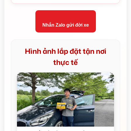
Nhắn Zalo gửi đời xe
Hình ảnh lắp đặt tận nơi
thực tế