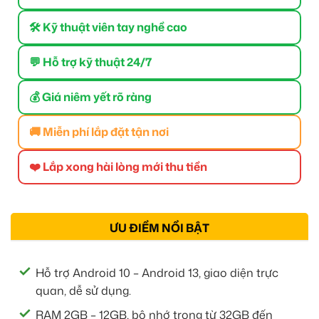
🛠 Kỹ thuật viên tay nghề cao
💬 Hỗ trợ kỹ thuật 24/7
💰 Giá niêm yết rõ ràng
🚚 Miễn phí lắp đặt tận nơi
❤️ Lắp xong hài lòng mới thu tiền
ƯU ĐIỂM NỔI BẬT
Hỗ trợ Android 10 – Android 13, giao diện trực
quan, dễ sử dụng.
RAM 2GB – 12GB, bộ nhớ trong từ 32GB đến