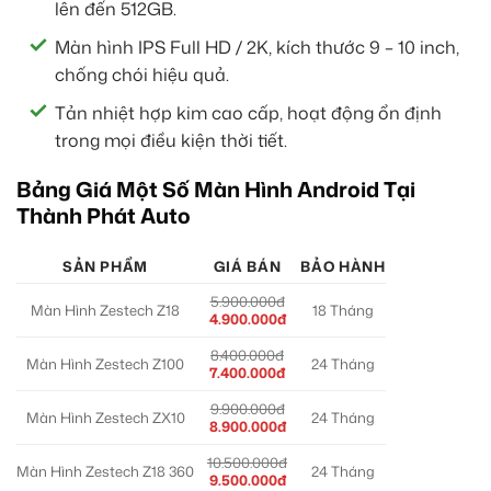
lên đến 512GB.
Màn hình IPS Full HD / 2K, kích thước 9 – 10 inch,
chống chói hiệu quả.
Tản nhiệt hợp kim cao cấp, hoạt động ổn định
trong mọi điều kiện thời tiết.
Bảng Giá Một Số Màn Hình Android Tại
Thành Phát Auto
SẢN PHẨM
GIÁ BÁN
BẢO HÀNH
5.900.000đ
Màn Hình Zestech Z18
18 Tháng
4.900.000đ
8.400.000đ
Màn Hình Zestech Z100
24 Tháng
7.400.000đ
9.900.000đ
Màn Hình Zestech ZX10
24 Tháng
8.900.000đ
10.500.000đ
Màn Hình Zestech Z18 360
24 Tháng
9.500.000đ