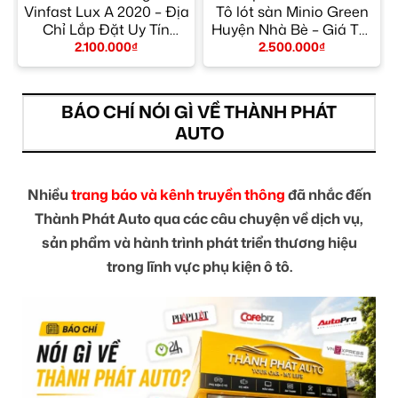
Vinfast Lux A 2020 – Địa
Tô lót sàn Minio Green
n
Chỉ Lắp Đặt Uy Tín
Huyện Nhà Bè – Giá Tốt
TPHCM
TPHCM
2.100.000
₫
2.500.000
₫
BÁO CHÍ NÓI GÌ VỀ THÀNH PHÁT
AUTO
Nhiều
trang báo và kênh truyền thông
đã nhắc đến
Thành Phát Auto qua các câu chuyện về dịch vụ,
sản phẩm và hành trình phát triển thương hiệu
trong lĩnh vực phụ kiện ô tô.