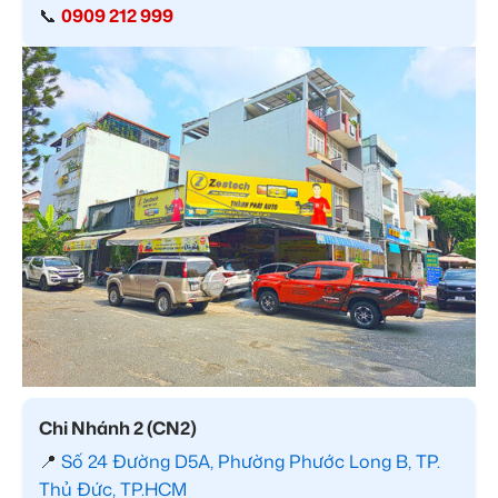
📞
0909 212 999
Chi Nhánh 2 (CN2)
📍
Số 24 Đường D5A, Phường Phước Long B, TP.
Thủ Đức, TP.HCM