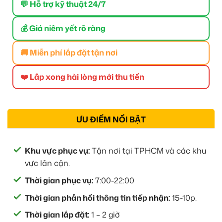
💬 Hỗ trợ kỹ thuật 24/7
💰 Giá niêm yết rõ ràng
🚚 Miễn phí lắp đặt tận nơi
❤️ Lắp xong hài lòng mới thu tiền
ƯU ĐIỂM NỔI BẬT
Khu vực phục vụ:
Tận nơi tại TPHCM và các khu
vực lân cận.
Thời gian phục vụ:
7:00-22:00
Thời gian phản hồi thông tin tiếp nhận:
15-10p.
Thời gian lắp đặt:
1 – 2 giờ