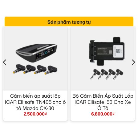
Sản phẩm tương tự
Cảm biến áp suất lốp
Bộ Cảm Biến Áp Suất Lốp
ICAR Ellisafe TN405 cho ô
ICAR Ellisafe I50 Cho Xe
tô Mazda CX-30
Ô Tô
2.500.000
₫
6.800.000
₫