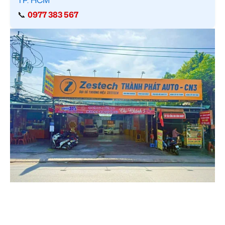
📞
0977 383 567