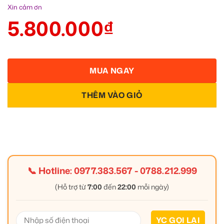
Xin cảm ơn
5.800.000
₫
MUA NGAY
THÊM VÀO GIỎ
📞 Hotline:
0977.383.567
-
0788.212.999
(Hỗ trợ từ
7:00
đến
22:00
mỗi ngày)