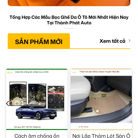
Tổng Hợp Các Mẫu Bọc Ghế Da Ô Tô Mới Nhất Hiện Nay
Tại Thành Phát Auto
SẢN PHẨM MỚI
Xem tất cả
h
Cách âm chống ồn
Nơi Lắp Thảm Lót Sàn Ô