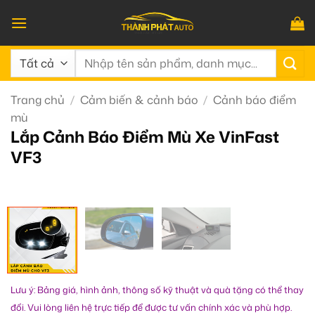
Bỏ
qua
nội
Tìm
dung
kiếm:
Trang chủ
/
Cảm biến & cảnh báo
/
Cảnh báo điểm
mù
Lắp Cảnh Báo Điểm Mù Xe VinFast
VF3
Lưu ý: Bảng giá, hình ảnh, thông số kỹ thuật và quà tặng có thể thay
đổi. Vui lòng liên hệ trực tiếp để được tư vấn chính xác và phù hợp.