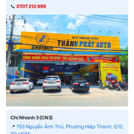
📞
0707 212 999
Chi Nhánh 3 (CN3)
📍
753 Nguyễn Ảnh Thủ, Phường Hiệp Thành, Q.12,
TP. HCM