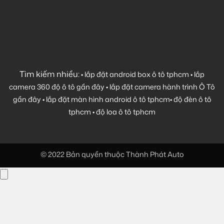
Tìm kiếm nhiều:
•
lắp đặt android box ô tô tphcm
•
lắp
camera 360 độ ô tô gần đây
•
lắp đặt camera hành trình Ô Tô
gần đây
•
lắp đặt màn hình android ô tô tphcm
•
độ đèn ô tô
tphcm
•
độ loa ô tô tphcm
© 2022 Bản quyền thuộc Thành Phát Auto