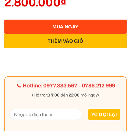
2.800.000
₫
MUA NGAY
THÊM VÀO GIỎ
📞 Hotline:
0977.383.567
-
0788.212.999
(Hỗ trợ từ
7:00
đến
22:00
mỗi ngày)