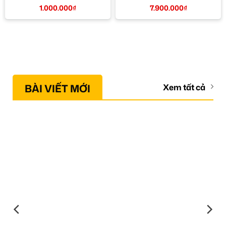
1.000.000
₫
7.900.000
₫
BÀI VIẾT MỚI
Xem tất cả