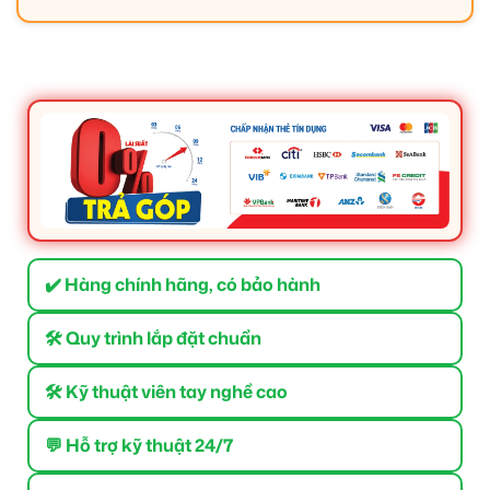
✔️ Hàng chính hãng, có bảo hành
🛠 Quy trình lắp đặt chuẩn
🛠 Kỹ thuật viên tay nghề cao
💬 Hỗ trợ kỹ thuật 24/7