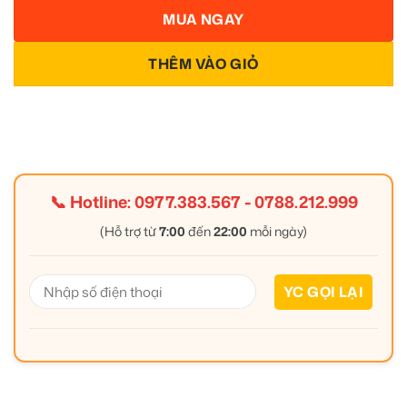
MUA NGAY
THÊM VÀO GIỎ
📞 Hotline:
0977.383.567
-
0788.212.999
(Hỗ trợ từ
7:00
đến
22:00
mỗi ngày)