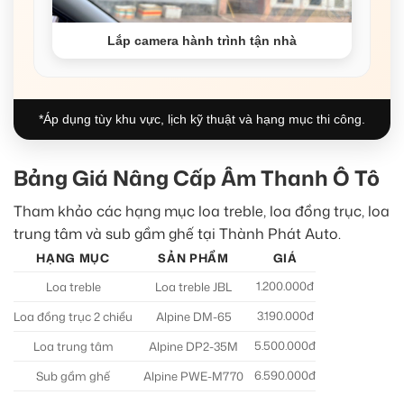
Lắp camera hành trình tận nhà
*Áp dụng tùy khu vực, lịch kỹ thuật và hạng mục thi công.
Bảng Giá Nâng Cấp Âm Thanh Ô Tô
Tham khảo các hạng mục loa treble, loa đồng trục, loa
trung tâm và sub gầm ghế tại Thành Phát Auto.
HẠNG MỤC
SẢN PHẨM
GIÁ
1.200.000đ
Loa treble
Loa treble JBL
3.190.000đ
Loa đồng trục 2 chiều
Alpine DM-65
5.500.000đ
Loa trung tâm
Alpine DP2-35M
6.590.000đ
Sub gầm ghế
Alpine PWE-M770