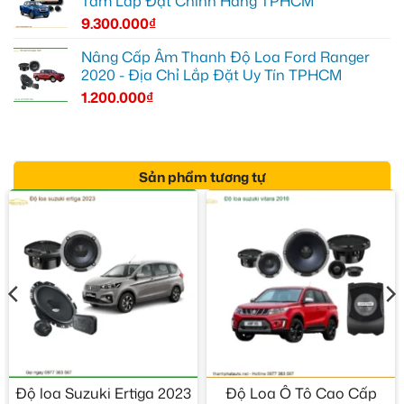
Tâm Lắp Đặt Chính Hãng TPHCM
9.300.000
₫
Nâng Cấp Âm Thanh Độ Loa Ford Ranger
2020 - Địa Chỉ Lắp Đặt Uy Tín TPHCM
1.200.000
₫
Sản phẩm tương tự
Độ loa Suzuki Ertiga 2023
Độ Loa Ô Tô Cao Cấp