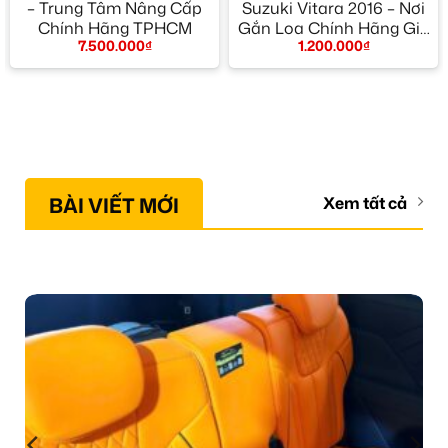
– Trung Tâm Nâng Cấp
Suzuki Vitara 2016 – Nơi
Chính Hãng TPHCM
Gắn Loa Chính Hãng Giá
7.500.000
₫
1.200.000
₫
Tốt TPHCM
BÀI VIẾT MỚI
Xem tất cả