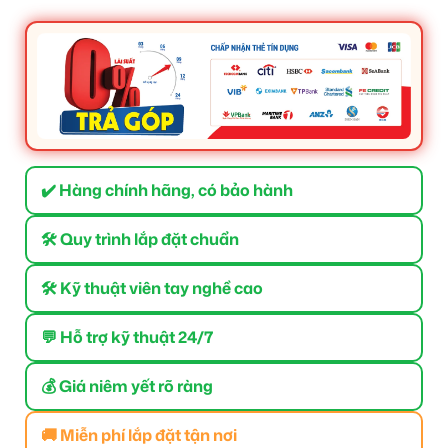
✔️ Hàng chính hãng, có bảo hành
🛠 Quy trình lắp đặt chuẩn
🛠 Kỹ thuật viên tay nghề cao
💬 Hỗ trợ kỹ thuật 24/7
💰 Giá niêm yết rõ ràng
🚚 Miễn phí lắp đặt tận nơi