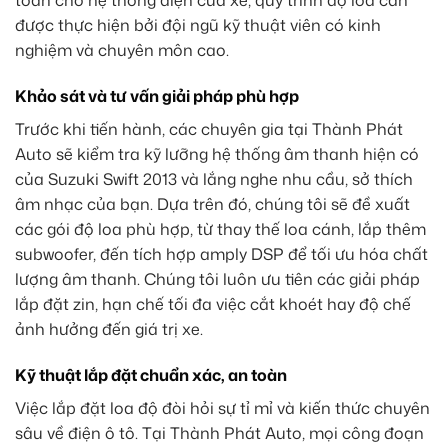
toàn cho hệ thống điện của xe, quy trình độ loa cần
được thực hiện bởi đội ngũ kỹ thuật viên có kinh
nghiệm và chuyên môn cao.
Khảo sát và tư vấn giải pháp phù hợp
Trước khi tiến hành, các chuyên gia tại Thành Phát
Auto sẽ kiểm tra kỹ lưỡng hệ thống âm thanh hiện có
của Suzuki Swift 2013 và lắng nghe nhu cầu, sở thích
âm nhạc của bạn. Dựa trên đó, chúng tôi sẽ đề xuất
các gói độ loa phù hợp, từ thay thế loa cánh, lắp thêm
subwoofer, đến tích hợp amply DSP để tối ưu hóa chất
lượng âm thanh. Chúng tôi luôn ưu tiên các giải pháp
lắp đặt zin, hạn chế tối đa việc cắt khoét hay độ chế
ảnh hưởng đến giá trị xe.
Kỹ thuật lắp đặt chuẩn xác, an toàn
Việc lắp đặt loa độ đòi hỏi sự tỉ mỉ và kiến thức chuyên
sâu về điện ô tô. Tại Thành Phát Auto, mọi công đoạn