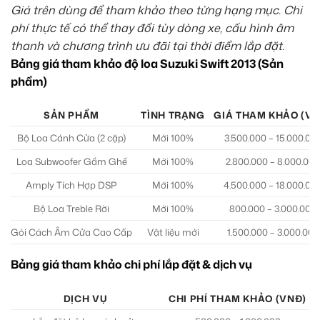
Giá trên dùng để tham khảo theo từng hạng mục. Chi
phí thực tế có thể thay đổi tùy dòng xe, cấu hình âm
thanh và chương trình ưu đãi tại thời điểm lắp đặt.
Bảng giá tham khảo độ loa Suzuki Swift 2013 (Sản
phẩm)
SẢN PHẨM
TÌNH TRẠNG
GIÁ THAM KHẢO (VN
Bộ Loa Cánh Cửa (2 cặp)
Mới 100%
3.500.000 – 15.000.00
Loa Subwoofer Gầm Ghế
Mới 100%
2.800.000 – 8.000.000
Amply Tích Hợp DSP
Mới 100%
4.500.000 – 18.000.00
Bộ Loa Treble Rời
Mới 100%
800.000 – 3.000.000
Gói Cách Âm Cửa Cao Cấp
Vật liệu mới
1.500.000 – 3.000.000
Bảng giá tham khảo chi phí lắp đặt & dịch vụ
DỊCH VỤ
CHI PHÍ THAM KHẢO (VNĐ)