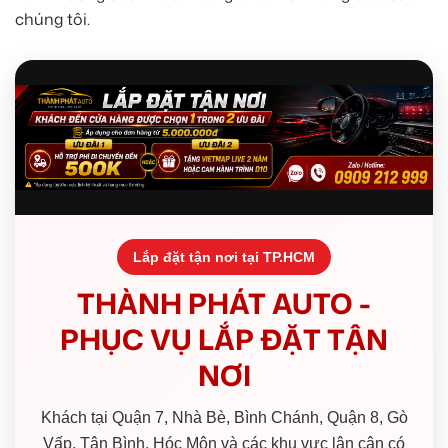
chúng tôi.
Lắp đặt tận nơi tại TP.HCM
THÀNH PHÁT AUTO -
PHỤC VỤ LẮP ĐẶT TẬN
NƠI
Khách tại Quận 7, Nhà Bè, Bình Chánh, Quận 8, Gò
Vấp, Tân Bình, Hóc Môn và các khu vực lân cận có