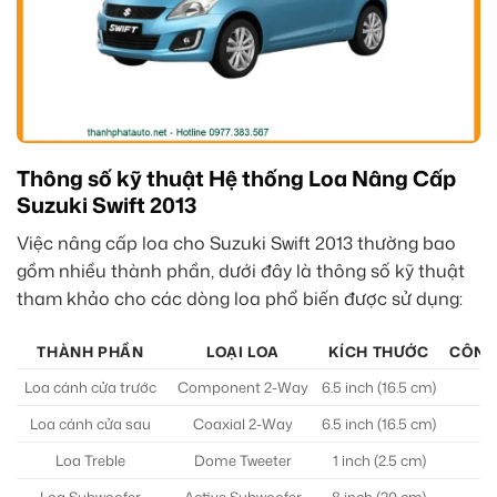
Thông số kỹ thuật Hệ thống Loa Nâng Cấp
Suzuki Swift 2013
Việc nâng cấp loa cho Suzuki Swift 2013 thường bao
gồm nhiều thành phần, dưới đây là thông số kỹ thuật
tham khảo cho các dòng loa phổ biến được sử dụng:
THÀNH PHẦN
LOẠI LOA
KÍCH THƯỚC
CÔNG
Loa cánh cửa trước
Component 2-Way
6.5 inch (16.5 cm)
Loa cánh cửa sau
Coaxial 2-Way
6.5 inch (16.5 cm)
Loa Treble
Dome Tweeter
1 inch (2.5 cm)
Loa Subwoofer
Active Subwoofer
8 inch (20 cm)