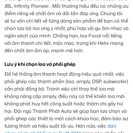
JBL, Infinity, Pioneer… Mỗi thương hiệu đều có những ưu
điểm riêng về chất âm và dải tần đáp ứng. Chúng tôi
sẽ tư vấn chi tiết về từng dòng sản phẩm để bạn có thể
chọn lựa bộ loa ưng ý nhất, phù hợp với gu âm nhạc và
ngân sách của mình. Chẳng hạn, loa Focal nổi tiếng
với âm thanh chi tiết, mộc mạc, trong khi Helix mang
đến chất âm ấm áp, mạnh mẽ hơn.
Lưu ý khi chọn loa và phối ghép
Để hệ thống âm thanh hoạt động hiệu quả nhất, việc
phối ghép các thành phần (loa, amply, DSP, subwoofer)
cần phải đồng bộ. Tránh việc chỉ thay thế loa mà
không nâng cấp amply, điều này có thể khiến loa mới
không phát huy hết công suất hoặc thậm chí gây hư
hại. Đội ngũ Thành Phát Auto sẽ giúp bạn lựa chọn và
phối ghép các thiết bị một cách khoa học, đảm bảo sự
tương thích và hiệu suất tối ưu. Hơn nữa, việc
dán