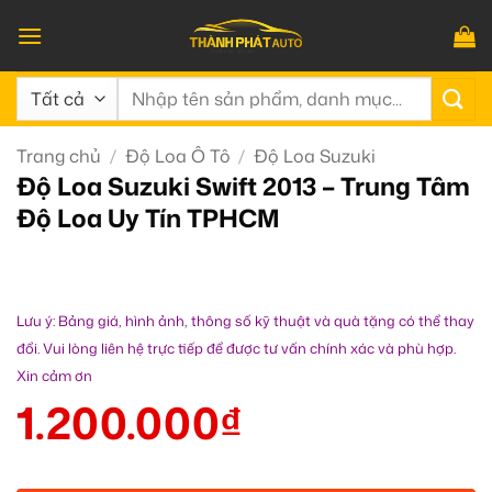
Bỏ
qua
nội
Tìm
dung
kiếm:
Trang chủ
/
Độ Loa Ô Tô
/
Độ Loa Suzuki
Độ Loa Suzuki Swift 2013 – Trung Tâm
Độ Loa Uy Tín TPHCM
Lưu ý: Bảng giá, hình ảnh, thông số kỹ thuật và quà tặng có thể thay
đổi. Vui lòng liên hệ trực tiếp để được tư vấn chính xác và phù hợp.
Xin cảm ơn
1.200.000
₫