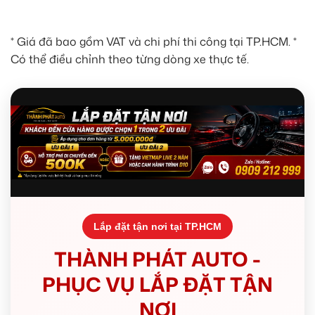
* Giá đã bao gồm VAT và chi phí thi công tại TP.HCM. *
Có thể điều chỉnh theo từng dòng xe thực tế.
Lắp đặt tận nơi tại TP.HCM
THÀNH PHÁT AUTO -
PHỤC VỤ LẮP ĐẶT TẬN
NƠI