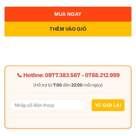
MUA NGAY
THÊM VÀO GIỎ
📞 Hotline:
0977.383.567
-
0788.212.999
(Hỗ trợ từ
7:00
đến
22:00
mỗi ngày)