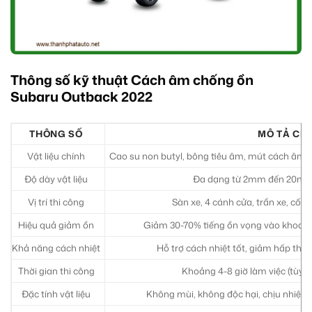
Thông số kỹ thuật Cách âm chống ồn
Subaru Outback 2022
THÔNG SỐ
MÔ TẢ CHI
Vật liệu chính
Cao su non butyl, bông tiêu âm, mút cách âm,
Độ dày vật liệu
Đa dạng từ 2mm đến 20mm (tù
Vị trí thi công
Sàn xe, 4 cánh cửa, trần xe, cốp
Hiệu quả giảm ồn
Giảm 30-70% tiếng ồn vọng vào khoang 
Khả năng cách nhiệt
Hỗ trợ cách nhiệt tốt, giảm hấp thụ 
Thời gian thi công
Khoảng 4-8 giờ làm việc (tùy g
Đặc tính vật liệu
Không mùi, không độc hại, chịu nhiệt 