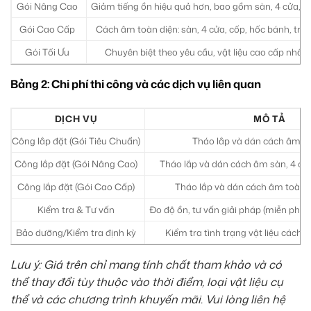
Gói Nâng Cao
Giảm tiếng ồn hiệu quả hơn, bao gồm sàn, 4 cửa, c
Gói Cao Cấp
Cách âm toàn diện: sàn, 4 cửa, cốp, hốc bánh, trầ
Gói Tối Ưu
Chuyên biệt theo yêu cầu, vật liệu cao cấp nhất, 
Bảng 2: Chi phí thi công và các dịch vụ liên quan
DỊCH VỤ
MÔ TẢ
Công lắp đặt (Gói Tiêu Chuẩn)
Tháo lắp và dán cách âm sà
Công lắp đặt (Gói Nâng Cao)
Tháo lắp và dán cách âm sàn, 4 cửa
Công lắp đặt (Gói Cao Cấp)
Tháo lắp và dán cách âm toàn diệ
Kiểm tra & Tư vấn
Đo độ ồn, tư vấn giải pháp (miễn phí k
Bảo dưỡng/Kiểm tra định kỳ
Kiểm tra tình trạng vật liệu cách 
Lưu ý: Giá trên chỉ mang tính chất tham khảo và có
thể thay đổi tùy thuộc vào thời điểm, loại vật liệu cụ
thể và các chương trình khuyến mãi. Vui lòng liên hệ