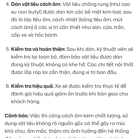
Dán vật liệu cách âm:
Vật liệu chống rung (như cao
su non butyl) được dán kín các bề mặt kim loại, sau
đó là lớp tiêu âm, cách nhiệt (bông tiêu âm, mút
cách âm) ở các vị trí cần thiết như sàn, cửa, trần,
cốp xe và hốc bánh.
Kiểm tra và hoàn thiện:
Sau khi dán, kỹ thuật viên sẽ
kiểm tra lại toàn bộ, đảm bảo vật liệu được dán
đúng kỹ thuật, không có khe hở. Các chi tiết nội thất
được lắp ráp lại cẩn thận, đúng vị trí ban đầu.
Kiểm tra hiệu quả:
Xe sẽ được kiểm tra thực tế để
đánh giá hiệu quả giảm ồn trước khi bàn giao cho
khách hàng.
Cảnh báo:
Việc thi công cách âm kém chất lượng, sử
dụng vật liệu không rõ nguồn gốc có thể gây ra mùi
khó chịu, ẩm mốc, thậm chí ảnh hưởng đến hệ thống