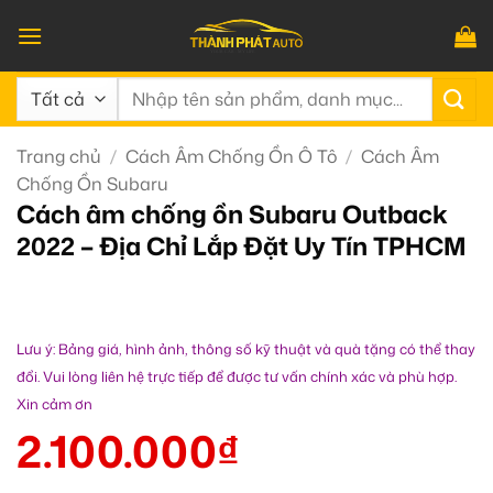
Bỏ
qua
nội
Tìm
dung
kiếm:
Trang chủ
/
Cách Âm Chống Ồn Ô Tô
/
Cách Âm
Chống Ồn Subaru
Cách âm chống ồn Subaru Outback
2022 – Địa Chỉ Lắp Đặt Uy Tín TPHCM
Lưu ý: Bảng giá, hình ảnh, thông số kỹ thuật và quà tặng có thể thay
đổi. Vui lòng liên hệ trực tiếp để được tư vấn chính xác và phù hợp.
Xin cảm ơn
2.100.000
₫