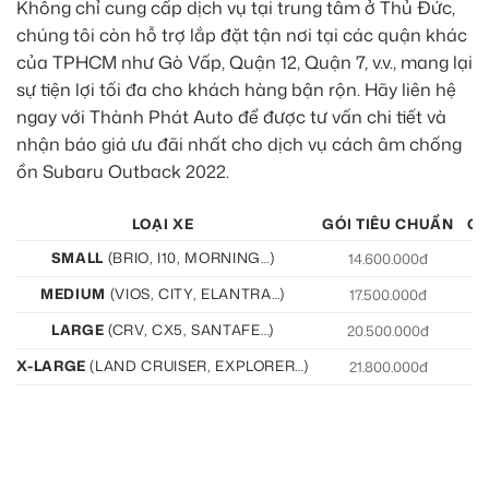
Không chỉ cung cấp dịch vụ tại trung tâm ở Thủ Đức,
chúng tôi còn hỗ trợ lắp đặt tận nơi tại các quận khác
của TPHCM như Gò Vấp, Quận 12, Quận 7, v.v., mang lại
sự tiện lợi tối đa cho khách hàng bận rộn. Hãy liên hệ
ngay với Thành Phát Auto để được tư vấn chi tiết và
nhận báo giá ưu đãi nhất cho dịch vụ cách âm chống
ồn Subaru Outback 2022.
LOẠI XE
GÓI TIÊU CHUẨN
GÓ
SMALL
(BRIO, I10, MORNING…)
14.600.000đ
15
MEDIUM
(VIOS, CITY, ELANTRA…)
17.500.000đ
19
LARGE
(CRV, CX5, SANTAFE…)
20.500.000đ
21
X-LARGE
(LAND CRUISER, EXPLORER…)
21.800.000đ
22