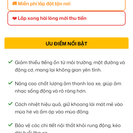
🚚 Miễn phí lắp đặt tận nơi
❤️ Lắp xong hài lòng mới thu tiền
ƯU ĐIỂM NỔI BẬT
Giảm thiểu tiếng ồn từ môi trường, mặt đường và
động cơ, mang lại không gian yên tĩnh.
Nâng cao chất lượng âm thanh loa xe, giúp âm
nhạc sống động và rõ ràng hơn.
Cách nhiệt hiệu quả, giữ khoang lái mát mẻ vào
mùa hè và ấm áp vào mùa đông.
Bảo vệ các chi tiết nội thất khỏi rung động, kéo
dài tuổi thọ xe.