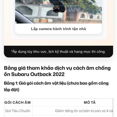
Lắp camera hành trình tận nhà
*Áp dụng tùy khu vực, lịch kỹ thuật và hạng mục thi công.
Bảng giá tham khảo dịch vụ cách âm chống
ồn Subaru Outback 2022
Bảng 1: Giá gói cách âm vật liệu (chưa bao gồm công
lắp đặt)
GÓI CÁCH ÂM
MÔ TẢ
Gói Tiêu Chuẩn
Giảm tiếng ồn cơ bản từ sàn và 4 cánh