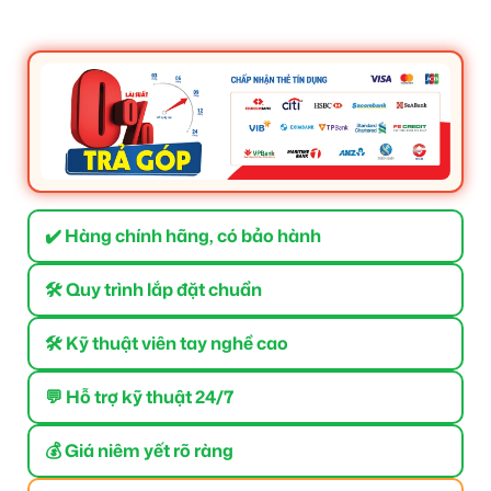
✔️ Hàng chính hãng, có bảo hành
🛠 Quy trình lắp đặt chuẩn
🛠 Kỹ thuật viên tay nghề cao
💬 Hỗ trợ kỹ thuật 24/7
💰 Giá niêm yết rõ ràng