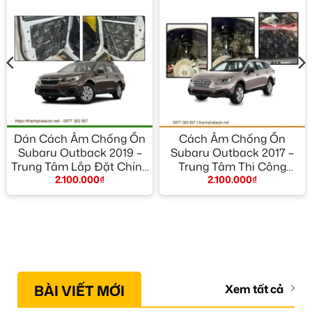
Dán Cách Âm Chống Ồn
Cách Âm Chống Ồn
Subaru Outback 2019 –
Subaru Outback 2017 –
Trung Tâm Lắp Đặt Chính
Trung Tâm Thi Công
2.100.000
₫
2.100.000
₫
Hãng TPHCM
Chính Hãng TPHCM
BÀI VIẾT MỚI
Xem tất cả