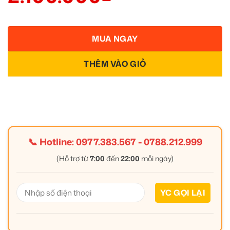
MUA NGAY
THÊM VÀO GIỎ
📞 Hotline:
0977.383.567
-
0788.212.999
(Hỗ trợ từ
7:00
đến
22:00
mỗi ngày)