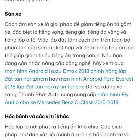
Sàn xe
Cách âm sàn xe là giải pháp để giảm tiếng ồn từ gầm
xe, đặc biệt là tiếng vọng, tiếng gió, tiếng đá văng và
tiếng lốp ô tô. Việc lắp đặt tấm cách âm trên toàn bộ
phần tôn của sàn xe, kết hợp với đệm bông tiêu âm có
thể giúp giảm thiểu tiếng ồn trong cabin. Nếu bạn
đang cân nhắc nâng cấp công nghệ, hãy xem qua
màn hình Android Isuzu Dmax 2018 chính hãng lắp
đặt tận nơi tphcm
hay
màn hình Android Ford Everest
2018 lắp đặt tận nơi uy tín tphcm
. Đối với dòng xe
sang, Thành Phát Auto cũng cung cấp
màn hình Fly
Audio cho xe Mercedes Benz C-Class 2015-2018
.
Hốc bánh và các vị trí khác
Hốc lốp là nơi phát ra tiếng ồn khó chịu. Các biện
pháp như dán vật liệu cách âm lên 4 hốc bánh xe và