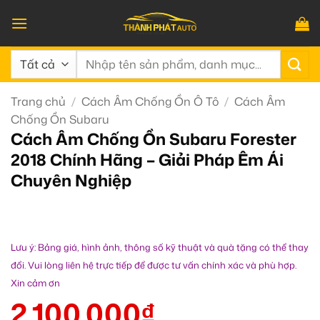
Bỏ
qua
nội
Tìm
dung
kiếm:
Trang chủ
/
Cách Âm Chống Ồn Ô Tô
/
Cách Âm
Chống Ồn Subaru
Cách Âm Chống Ồn Subaru Forester
2018 Chính Hãng – Giải Pháp Êm Ái
Chuyên Nghiệp
Lưu ý: Bảng giá, hình ảnh, thông số kỹ thuật và quà tặng có thể thay
đổi. Vui lòng liên hệ trực tiếp để được tư vấn chính xác và phù hợp.
Xin cảm ơn
2.100.000
₫