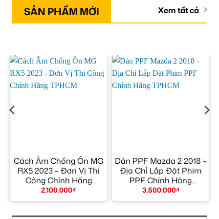
SẢN PHẨM MỚI
Xem tất cả
Cách Âm Chống Ồn MG
Dán PPF Mazda 2 2018 –
RX5 2023 – Đơn Vị Thi
Địa Chỉ Lắp Đặt Phim
Công Chính Hãng
PPF Chính Hãng
TPHCM
TPHCM
2.100.000
₫
3.500.000
₫