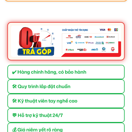
✔️ Hàng chính hãng, có bảo hành
🛠 Quy trình lắp đặt chuẩn
🛠 Kỹ thuật viên tay nghề cao
💬 Hỗ trợ kỹ thuật 24/7
💰 Giá niêm yết rõ ràng