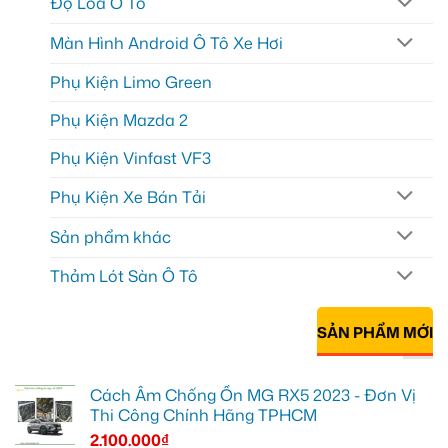
Độ Loa Ô Tô
Màn Hình Android Ô Tô Xe Hơi
Phụ Kiện Limo Green
Phụ Kiện Mazda 2
Phụ Kiện Vinfast VF3
Phụ Kiện Xe Bán Tải
Sản phẩm khác
Thảm Lót Sàn Ô Tô
SẢN PHẨM MỚI
Cách Âm Chống Ồn MG RX5 2023 - Đơn Vị
Thi Công Chính Hãng TPHCM
2.100.000
₫