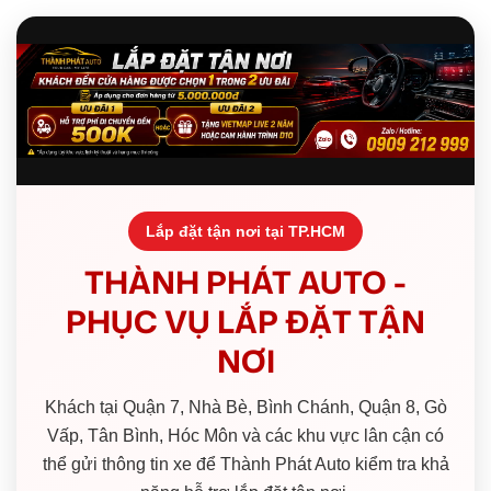
Lắp đặt tận nơi tại TP.HCM
THÀNH PHÁT AUTO -
PHỤC VỤ LẮP ĐẶT TẬN
NƠI
Khách tại Quận 7, Nhà Bè, Bình Chánh, Quận 8, Gò
Vấp, Tân Bình, Hóc Môn và các khu vực lân cận có
thể gửi thông tin xe để Thành Phát Auto kiểm tra khả