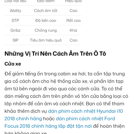
Loại vật liệu
Đặc điểm
Hiệu quả
Ability
Cách âm tốt
Cao
STP
Độ bền cao
Rất cao
Gribz
Chống rung
Khá
SIP
Tiêu âm hiệu quả
Cao
Những Vị Trí Nên Cách Âm Trên Ô Tô
Cửa xe
Để giảm tiếng ồn trong cabin xe hơi, ta cần tập trung
gia cố cách âm cho hệ thống cửa xe, vì phần lớn tạp
âm từ bên ngoài đi vào qua các cánh cửa. Ta có thể
dán miếng cách âm trên phần vỏ tôn cửa bằng loại có
lớp nhôm để cản âm và cách nhiệt. Bạn có thể tham
khảo thêm dịch vụ
dán phim cách nhiệt Hyundai i10
2018 chính hãng
hoặc
dán phim cách nhiệt Ford
Focus 2018 chính hãng lắp đặt tận nơi
để hoàn thiện
hơn không gian xe.