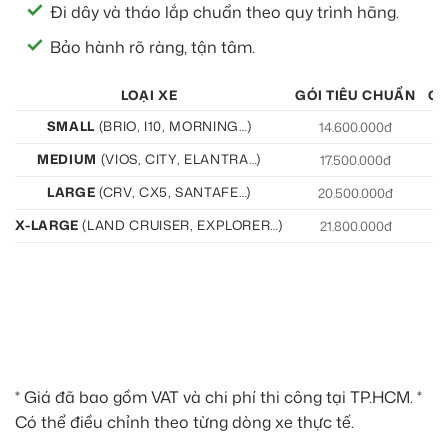
Đi dây và tháo lắp chuẩn theo quy trình hãng.
Bảo hành rõ ràng, tận tâm.
LOẠI XE
GÓI TIÊU CHUẨN
GÓ
SMALL
(BRIO, I10, MORNING…)
14.600.000đ
15
MEDIUM
(VIOS, CITY, ELANTRA…)
17.500.000đ
19
LARGE
(CRV, CX5, SANTAFE…)
20.500.000đ
21
X-LARGE
(LAND CRUISER, EXPLORER…)
21.800.000đ
22
* Giá đã bao gồm VAT và chi phí thi công tại TP.HCM. *
Có thể điều chỉnh theo từng dòng xe thực tế.